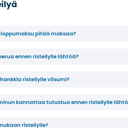
eilyä
lyn loppumaksu pitää maksaa?
 perua ennen risteilylle lähtöä?
ankkia risteilylle viisumi?
 minun kannattaa tutustua ennen risteilylle läht
ukaan risteilylle?