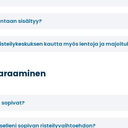
hintaan sisältyy?
isteilykeskuksen kautta myös lentoja ja majoitu
 varaaminen
t sopivat?
selleni sopivan risteilyvaihtoehdon?