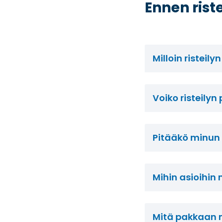
Ennen rist
Milloin ristei
Voiko risteilyn
Pitääkö minun h
Mihin asioihin
Mitä pakkaan m