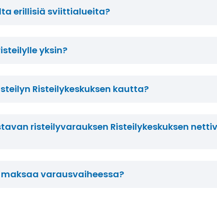
ta erillisiä sviittialueita?
steilylle yksin?
steilyn Risteilykeskuksen kautta?
stavan risteilyvarauksen Risteilykeskuksen net
ly maksaa varausvaiheessa?