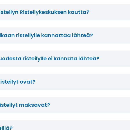
risteilyn Risteilykeskuksen kautta?
kaan risteilylle kannattaa lähteä?
odesta risteilylle ei kannata lähteä?
isteilyt ovat?
risteilyt maksavat?
illä?