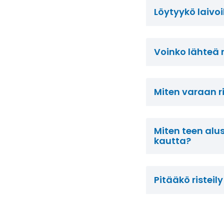
Löytyykö laivoil
Voinko lähteä ri
Miten varaan ri
Miten teen alu
kautta?
Pitääkö ristei