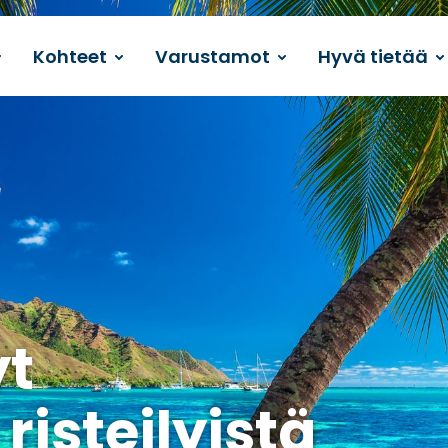
Kohteet
Varustamot
Hyvä tietää
yt
isteilyistä