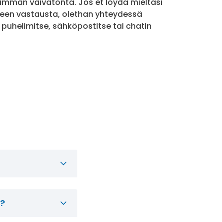
isimman vaivatonta. Jos et löydä mieltäsi
een vastausta, olethan yhteydessä
 puhelimitse, sähköpostitse tai chatin
ä?