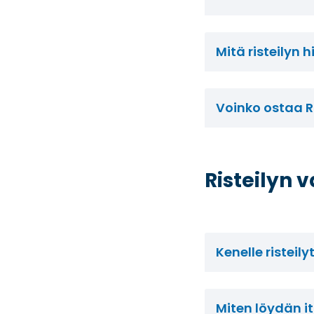
Mitä risteilyn 
Voinko ostaa R
Risteilyn
Kenelle risteily
Miten löydän it