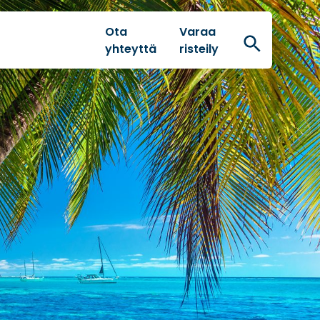
Ota
Varaa
Hae
yhteyttä
risteily