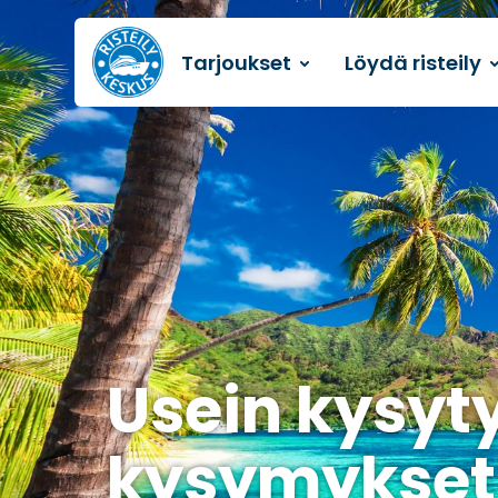
Tarjoukset
Löydä risteily
Etusivulle
Usein kysyt
kysymykset r