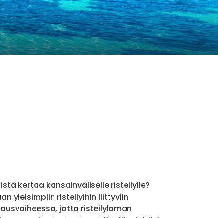
ä kertaa kansainväliselle risteilylle?
leisimpiin risteilyihin liittyviin
arausvaiheessa, jotta risteilyloman