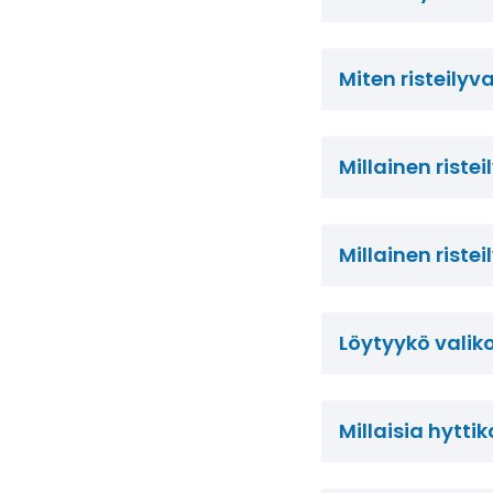
Miten risteily
Millainen ristei
Millainen ristei
Löytyykö valik
Millaisia hytti