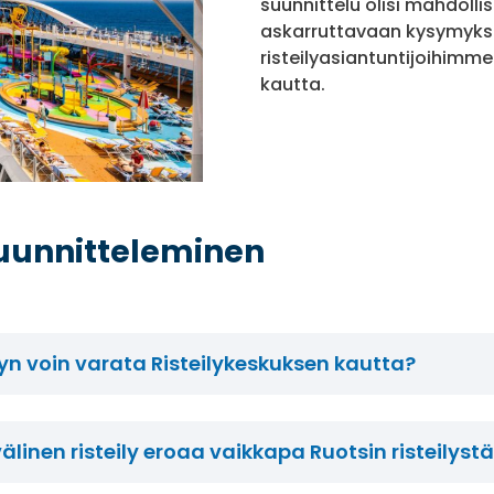
suunnittelu olisi mahdoll
askarruttavaan kysymyks
risteilyasiantuntijoihimme
kautta.
suunnitteleminen
ilyn voin varata Risteilykeskuksen kautta?
linen risteily eroaa vaikkapa Ruotsin risteilyst