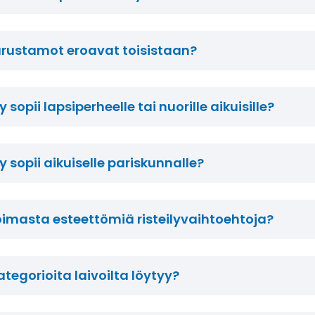
varustamot eroavat toisistaan?
ly sopii lapsiperheelle tai nuorille aikuisille?
ly sopii aikuiselle pariskunnalle?
oimasta esteettömiä risteilyvaihtoehtoja?
kategorioita laivoilta löytyy?