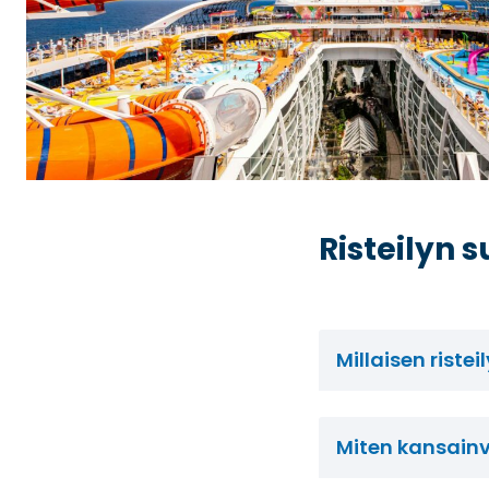
Risteilyn 
Millaisen riste
Miten kansainvä