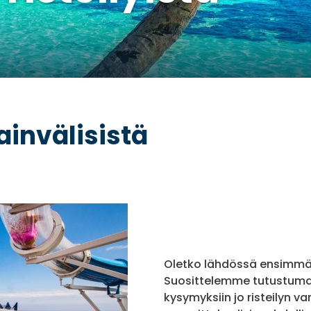
ainvälisistä
Oletko lähdössä ensimmäist
Suosittelemme tutustumaan y
kysymyksiin jo risteilyn v