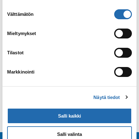
risteillen
alalaidassa olevasta
Evästeasetukset
linkistä.
Suostumuksen
Aasia, Karibia, Tyynimeri, Välimeri
Välttämätön
valinta
Oletko koskaan ajatellut, että häämatkaa
voisi lähteä viettämään myös risteillen?
Mieltymykset
Risteily on ihana tapa nähdä monta
kohdetta samalla matkalla.
Tilastot
Aikuiseen makuun
Pariskunnat
Romantiikka
Markkinointi
Lue lisää
Näytä tiedot
Salli kaikki
Salli valinta