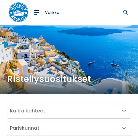
Valikko
Etusivulle
Risteilysuositukset
Suodata hakutuloksia