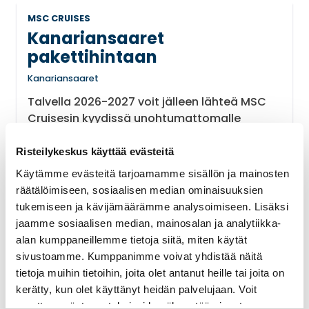
MSC CRUISES
Kanariansaaret
pakettihintaan
Kanariansaaret
Talvella 2026-2027 voit jälleen lähteä MSC
Cruisesin kyydissä unohtumattomalle
risteilylle Kanariansaarille ja Madeiralle.
Risteilykeskus käyttää evästeitä
Pariskunnat
Risteilypaketti
Käytämme evästeitä tarjoamamme sisällön ja mainosten
räätälöimiseen, sosiaalisen median ominaisuuksien
tukemiseen ja kävijämäärämme analysoimiseen. Lisäksi
Lue lisää
jaamme sosiaalisen median, mainosalan ja analytiikka-
alan kumppaneillemme tietoja siitä, miten käytät
sivustoamme. Kumppanimme voivat yhdistää näitä
tietoja muihin tietoihin, joita olet antanut heille tai joita on
USEITA VARUSTAMOITA
Romanttinen häämatka
kerätty, kun olet käyttänyt heidän palvelujaan. Voit
muuttaa evästeasetuksiesi hyväksyntää sivuston