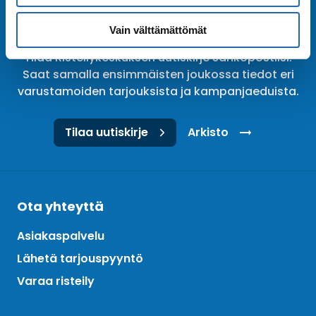
Tilaa uutiskirje
Vain välttämättömät
Tilaa Risteilykeskuksen uutiskirje sähköpostiisi.
Saat samalla ensimmäisten joukossa tiedot eri
varustamoiden tarjouksista ja kampanjaeduista.
Tilaa uutiskirje
Arkisto
Ota yhteyttä
Asiakaspalvelu
Lähetä tarjouspyyntö
Varaa risteily