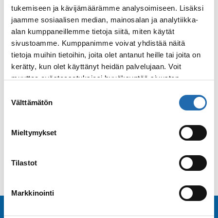
tukemiseen ja kävijämäärämme analysoimiseen. Lisäksi
Tärkeää tietoa Avioksista
jaamme sosiaalisen median, mainosalan ja analytiikka-
alan kumppaneillemme tietoja siitä, miten käytät
sivustoamme. Kumppanimme voivat yhdistää näitä
tietoja muihin tietoihin, joita olet antanut heille tai joita on
Avioksien kertyminen
kerätty, kun olet käyttänyt heidän palvelujaan. Voit
muuttaa evästeasetuksiesi hyväksyntää sivuston
alalaidassa olevasta
Evästeasetukset
linkistä.
Suostumuksen
Tupla- ja triplakampanjat
Välttämätön
valinta
Mieltymykset
Tutustu risteilyvarustamoihin!
Tilastot
Markkinointi