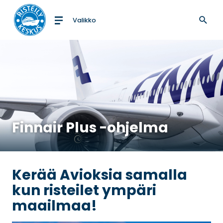
Valikko
Etusivulle
Finnair Plus -ohjelma
Kerää Avioksia samalla
kun risteilet ympäri
maailmaa!