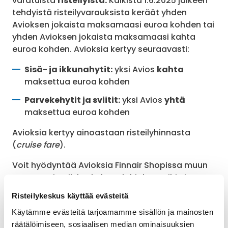
varatuista
risteilyistä.
Kaikista 1.6.2025 jälkeen
tehdyistä risteilyvarauksista keräät yhden
Avioksen jokaista maksamaasi euroa kohden tai
yhden Avioksen jokaista maksamaasi kahta
euroa kohden. Avioksia kertyy seuraavasti:
Sisä- ja ikkunahytit:
yksi Avios
kahta
maksettua euroa kohden
Parvekehytit ja sviitit:
yksi Avios
yhtä
maksettua euroa kohden
Avioksia kertyy ainoastaan risteilyhinnasta
(
cruise fare
).
Voit hyödyntää Avioksia Finnair Shopissa muun
muassa Risteilykeskuksen lahjakortteihin ja
muiden yhteistyökumppaneiden
Risteilykeskus käyttää evästeitä
palkintoseteleihin. Löydät lisätietoa yhteistyöstä
Käytämme evästeitä tarjoamamme sisällön ja mainosten
Finnair Shopin omilta nettisivuilta.
Lue lisää!
räätälöimiseen, sosiaalisen median ominaisuuksien