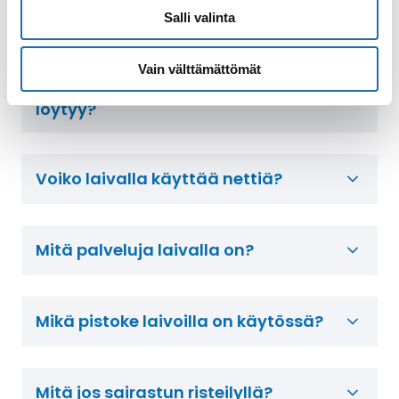
Salli valinta
Mitä valuuttaa laivalla käytetään?
Vain välttämättömät
Millaisia aktiviteetteja laivoilta
löytyy?
Voiko laivalla käyttää nettiä?
Mitä palveluja laivalla on?
Mikä pistoke laivoilla on käytössä?
Mitä jos sairastun risteilyllä?