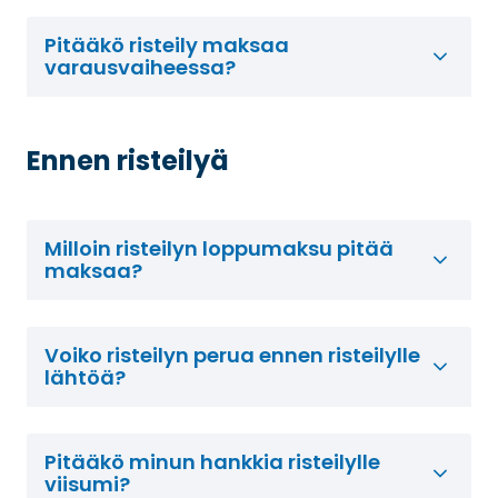
Pitääkö risteily maksaa
varausvaiheessa?
Ennen risteilyä
Milloin risteilyn loppumaksu pitää
maksaa?
Voiko risteilyn perua ennen risteilylle
lähtöä?
Pitääkö minun hankkia risteilylle
viisumi?