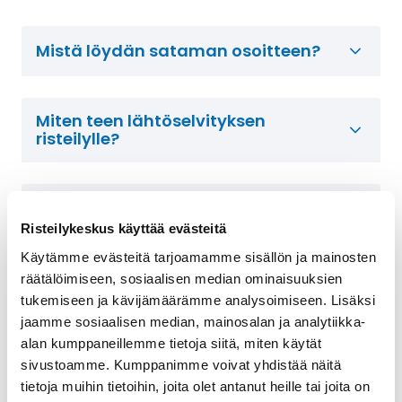
Mistä löydän sataman osoitteen?
Miten teen lähtöselvityksen
risteilylle?
Mitä tarvitsen mukaani satamaan?
Risteilykeskus käyttää evästeitä
Käytämme evästeitä tarjoamamme sisällön ja mainosten
Miten laivaannousu tapahtuu?
räätälöimiseen, sosiaalisen median ominaisuuksien
tukemiseen ja kävijämäärämme analysoimiseen. Lisäksi
jaamme sosiaalisen median, mainosalan ja analytiikka-
alan kumppaneillemme tietoja siitä, miten käytät
Miten matkatavarat kuljetetaan
sivustoamme. Kumppanimme voivat yhdistää näitä
laivalle sisään?
tietoja muihin tietoihin, joita olet antanut heille tai joita on