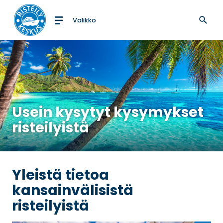
Valikko
Etusivulle
Usein kysytyt kysymykset
risteilyistä
Yleistä tietoa
kansainvälisistä
risteilyistä