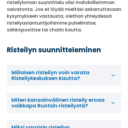
risteilyloman suunnittelu olisi mahdollisimman
vaivatonta. Jos et löydä mieltäsi askarruttavaan
kysymykseen vastausta, olethan yhteydessä
risteilyasiantuntijoihimme puhelimitse,
sähköpostitse tai chatin kautta.
Risteilyn suunnitteleminen
Millaisen risteilyn voin varata
Risteilykeskuksen kautta?
Miten kansainvälinen risteily eroaa
vaikkapa Ruotsin risteilystä?
Miksi varaisin risteilyn