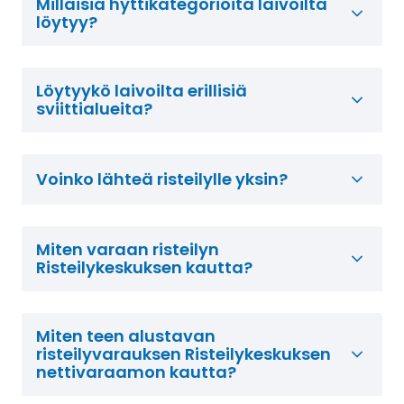
Millaisia hyttikategorioita laivoilta
löytyy?
Löytyykö laivoilta erillisiä
sviittialueita?
Voinko lähteä risteilylle yksin?
Miten varaan risteilyn
Risteilykeskuksen kautta?
Miten teen alustavan
risteilyvarauksen Risteilykeskuksen
nettivaraamon kautta?