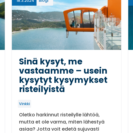
18.3.2024
Blogi
Sinä kysyt, me
vastaamme – usein
kysytyt kysymykset
risteilyistä
Vinkki
Oletko harkinnut risteilylle lähtöä,
mutta et ole varma, miten lähestyä
asiaa? Jotta voit edetä sujuvasti