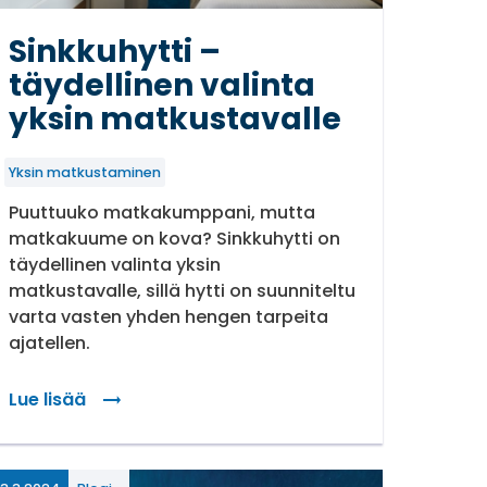
Sinkkuhytti –
täydellinen valinta
yksin matkustavalle
Yksin matkustaminen
Puuttuuko matkakumppani, mutta
matkakuume on kova? Sinkkuhytti on
täydellinen valinta yksin
matkustavalle, sillä hytti on suunniteltu
varta vasten yhden hengen tarpeita
ajatellen.
Lue lisää
: Sinkkuhytti – täydellinen valinta yksin matkustavalle