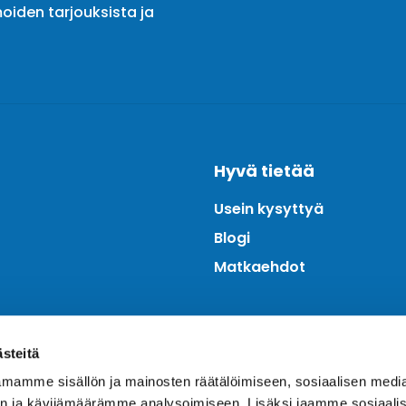
oiden tarjouksista ja
Hyvä tietää
Usein kysyttyä
Blogi
Matkaehdot
ästeitä
mamme sisällön ja mainosten räätälöimiseen, sosiaalisen medi
n ja kävijämäärämme analysoimiseen. Lisäksi jaamme sosiaali