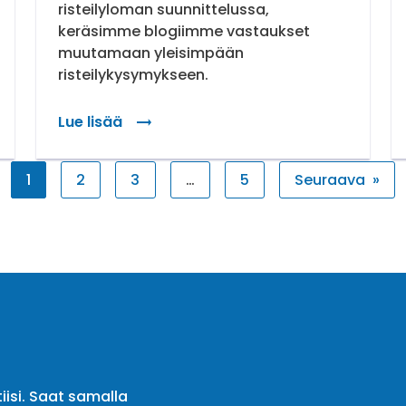
risteilyloman suunnittelussa,
keräsimme blogiimme vastaukset
muutamaan yleisimpään
risteilykysymykseen.
at risteilyistä?
Lue lisää
: Sinä kysyt, me vastaamme – usein kysytyt ky
1
2
3
…
5
Seuraava
»
iisi. Saat samalla