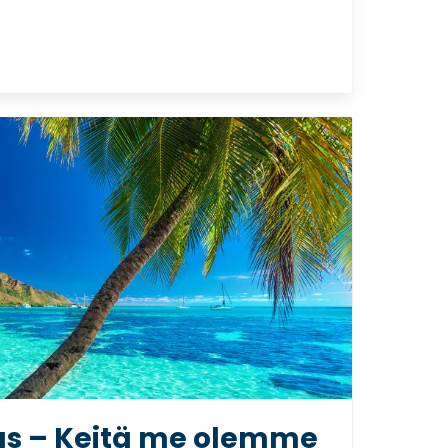
imi
kus – Keitä me olemme