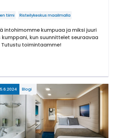
en tiimi
Risteilykeskus maailmalla
ä intohimomme kumpuaa ja miksi juuri
s kumppani, kun suunnittelet seuraavaa
i? Tutustu toimintaamme!
tä me olemme
5.6.2024
Blogi