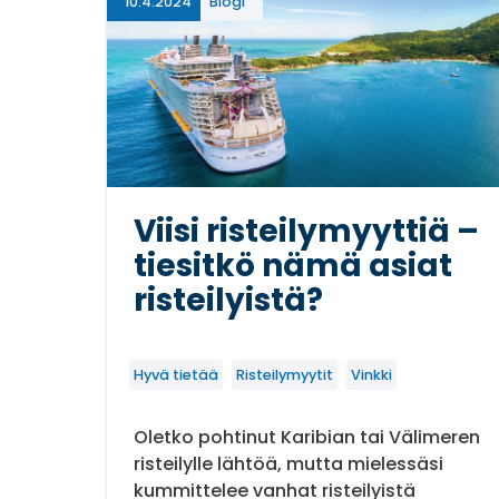
10.4.2024
Blogi
Viisi risteilymyyttiä –
tiesitkö nämä asiat
risteilyistä?
Hyvä tietää
Risteilymyytit
Vinkki
Oletko pohtinut Karibian tai Välimeren
risteilylle lähtöä, mutta mielessäsi
kummittelee vanhat risteilyistä