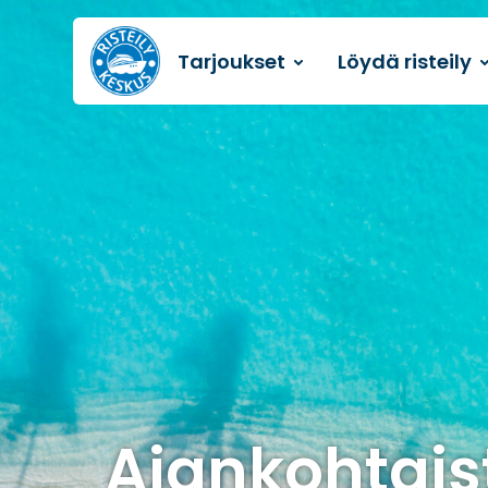
Tarjoukset
Löydä risteily
Etusivulle
Ajankohtais