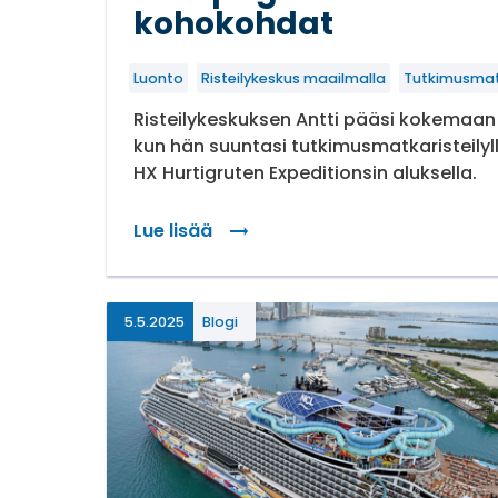
kohokohdat
Luonto
Risteilykeskus maailmalla
Tutkimusma
Risteilykeskuksen Antti pääsi kokemaan
kun hän suuntasi tutkimusmatkaristeilyl
HX Hurtigruten Expeditionsin aluksella.
Lue lisää
: Galápagossaaret – Antin risteilyn ko
5.5.2025
Blogi