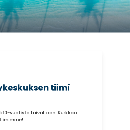
lykeskuksen tiimi
nä 10-vuotista taivaltaan. Kurkkaa
 tiimimme!