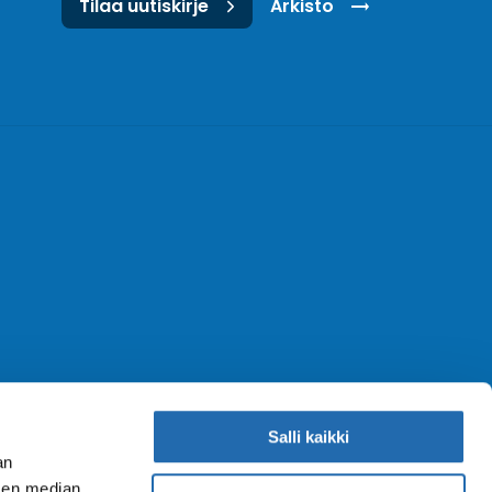
Tilaa uutiskirje
Arkisto
Salli kaikki
an
sen median,