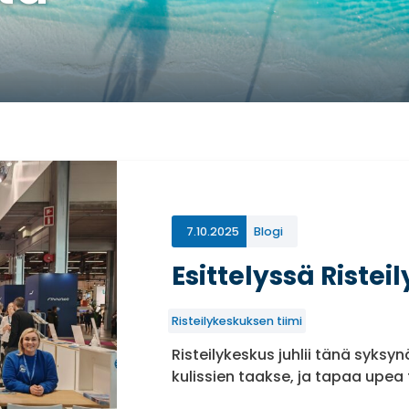
7.10.2025
Blogi
Esittelyssä Ristei
Risteilykeskuksen tiimi
Risteilykeskus juhlii tänä syksy
kulissien taakse, ja tapaa upea