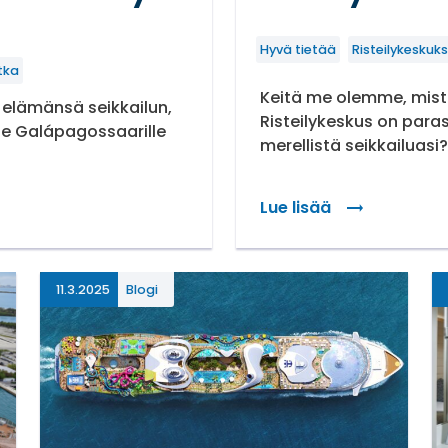
Hyvä tietää
Risteilykeskuks
tka
Keitä me olemme, mist
 elämänsä seikkailun,
Risteilykeskus on para
le Galápagossaarille
merellistä seikkailuas
Lue lisää
: Risteilykeskus – Kei
hokohdat
11.3.2025
Blogi