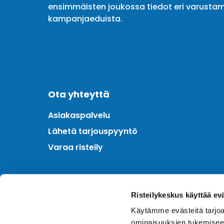
ensimmäisten joukossa tiedot eri varustam
kampanjaeduista.
Ota yhteyttä
Asiakaspalvelu
Lähetä tarjouspyyntö
Varaa risteily
Meistä
Risteilykeskus käyttää ev
Kotimainen asiantuntija
Käytämme evästeitä tarjoa
Hintatakuu
ominaisuuksien tukemisee