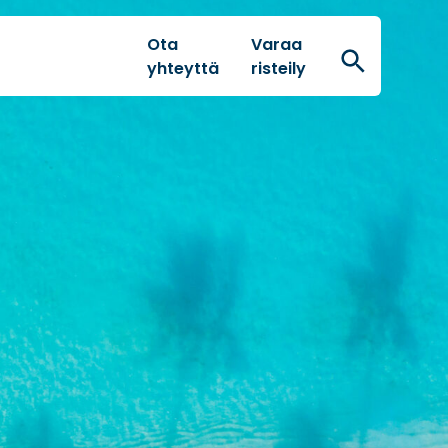
Ota
Varaa
Hae
yhteyttä
risteily