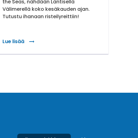
the Seas, nähdään Läntisellä
Välimerellä koko kesäkauden ajan.
Tutustu ihanaan risteilyreittiin!
Lue lisää
: Kesän suosituin risteilyreitti
symykset risteilyistä