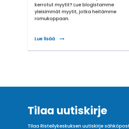
kerrotut myytit? Lue blogistamme
yleisimmät myytit, jotka heitämme
romukoppaan.
Lue lisää
: Viisi risteilymyyttiä – tiesitkö nämä asi
Tilaa uutiskirje
Tilaa Risteilykeskuksen uutiskirje sähköpost