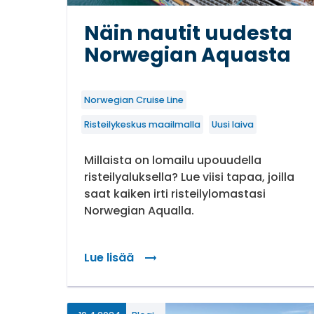
Näin nautit uudesta
Norwegian Aquasta
Norwegian Cruise Line
Risteilykeskus maailmalla
Uusi laiva
Millaista on lomailu upouudella
risteilyaluksella? Lue viisi tapaa, joilla
saat kaiken irti risteilylomastasi
Norwegian Aqualla.
Lue lisää
: Näin nautit uudesta Norwegian Aquast