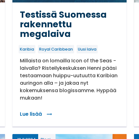
Testissä Suomessa
rakennettu
megalaiva
Karibia
Royal Caribbean
Uusi laiva
Millaista on lomailla Icon of the Seas -
laivalla? Risteilykeskuksen Henni pääsi
testaamaan huippu-uutuutta Karibian
auringon alla – ja jakaa nyt
kokemuksensa blogissamme. Hyppää
mukaan!
a
Lue lisää
: Testissä Suomessa rakennettu megalaiva