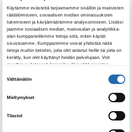
uskomattoman kauniit vuonomaisemat.
Käytämme evästeitä tarjoamamme sisällön ja mainosten
Muuten reitti kulkee pääosin saariston
räätälöimiseen, sosiaalisen median ominaisuuksien
suojassa. Matkalla kannattaa
tukemiseen ja kävijämäärämme analysoimiseen. Lisäksi
rentoutumisen lisäksi osallistua myös
jaamme sosiaalisen median, mainosalan ja analytiikka-
retkille.
alan kumppaneillemme tietoja siitä, miten käytät
sivustoamme. Kumppanimme voivat yhdistää näitä
Bergen – Kirkkoniemi
tietoja muihin tietoihin, joita olet antanut heille tai joita on
kerätty, kun olet käyttänyt heidän palvelujaan. Voit
Lue lisää
: Risteily Bergenistä Kirkkoniemeen
muuttaa evästeasetuksiesi hyväksyntää sivuston
alalaidassa olevasta
Evästeasetukset
linkistä.
Suostumuksen
Välttämätön
valinta
Mieltymykset
Tilastot