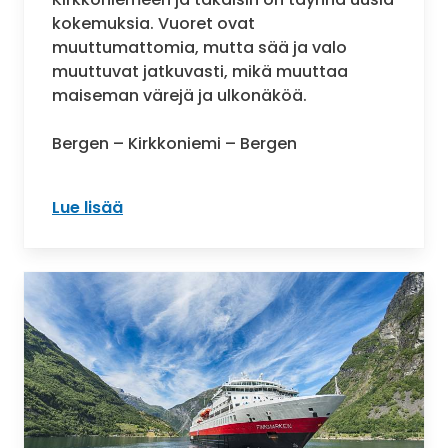
kokemuksia. Vuoret ovat
muuttumattomia, mutta sää ja valo
muuttuvat jatkuvasti, mikä muuttaa
maiseman värejä ja ulkonäköä.
Bergen – Kirkkoniemi – Bergen
Lue lisää
: Norjan rannikko 12 päivässä