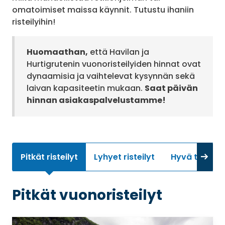
omatoimiset maissa käynnit. Tutustu ihaniin
risteilyihin!
Huomaathan,
että Havilan ja
Hurtigrutenin vuonoristeilyiden hinnat ovat
dynaamisia ja vaihtelevat kysynnän sekä
laivan kapasiteetin mukaan.
Saat päivän
hinnan asiakaspalvelustamme!
Pitkät risteilyt
Lyhyet risteilyt
Hyvä tietää
Pitkät vuonoristeilyt