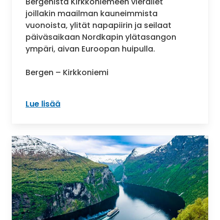
Bergenistä Kirkkoniemeen vierailet
joillakin maailman kauneimmista
vuonoista, ylität napapiirin ja seilaat
päiväsaikaan Nordkapin ylätasangon
ympäri, aivan Euroopan huipulla.
Bergen – Kirkkoniemi
Lue lisää
: Norjan rannikko etelästä pohjoiseen