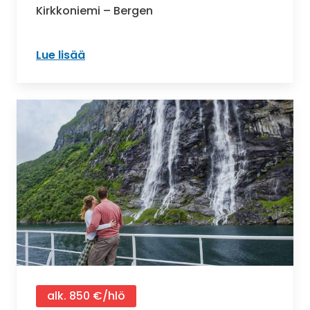
Kirkkoniemi – Bergen
Lue lisää
: Norjan rannikko pohjoisesta etelään
alk. 850 €/hlö