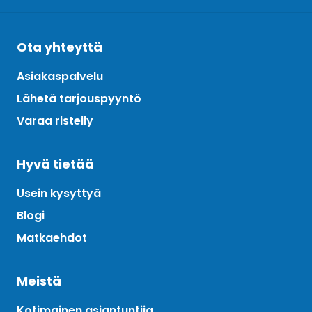
Ota yhteyttä
Asiakaspalvelu
Lähetä tarjouspyyntö
Varaa risteily
Hyvä tietää
Usein kysyttyä
Blogi
Matkaehdot
Meistä
Kotimainen asiantuntija