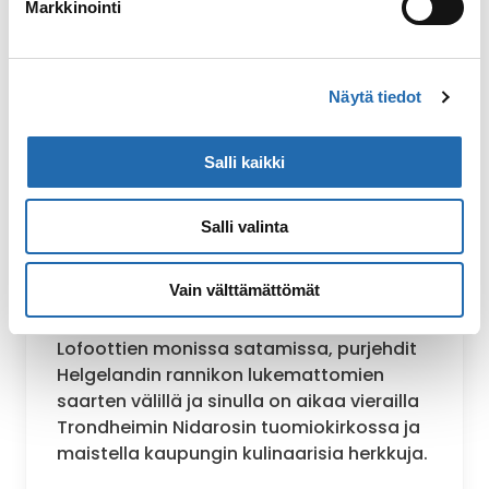
Markkinointi
Näytä tiedot
alk. 750 €/hlö
Salli kaikki
Norjan rannikko pohjoisesta
etelään
Salli valinta
6 päivää, ympäri vuoden
Vain välttämättömät
Etelään suuntautuvalla matkalla
Kirkkoniemestä Bergeniin vierailet päivällä
Lofoottien monissa satamissa, purjehdit
Helgelandin rannikon lukemattomien
saarten välillä ja sinulla on aikaa vierailla
Trondheimin Nidarosin tuomiokirkossa ja
maistella kaupungin kulinaarisia herkkuja.