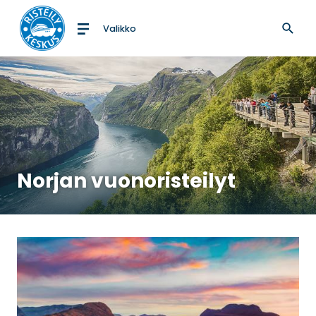
Valikko
Etusivulle
Norjan vuonoristeilyt