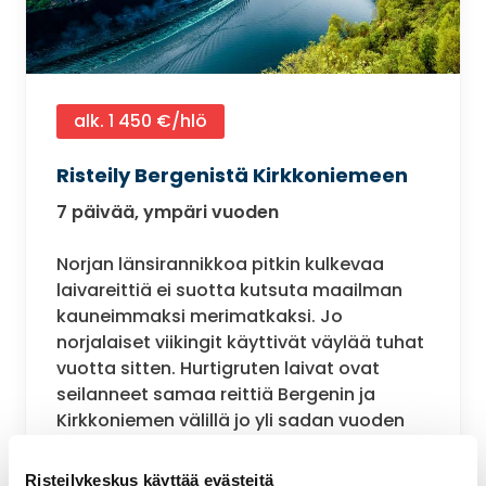
alk. 1 450 €/hlö
Risteily Bergenistä Kirkkoniemeen
7 päivää, ympäri vuoden
Norjan länsirannikkoa pitkin kulkevaa
laivareittiä ei suotta kutsuta maailman
kauneimmaksi merimatkaksi. Jo
norjalaiset viikingit käyttivät väylää tuhat
vuotta sitten. Hurtigruten laivat ovat
seilanneet samaa reittiä Bergenin ja
Kirkkoniemen välillä jo yli sadan vuoden
ajan. Vain muutaman tunnin
avomeriosuudet katkaisevat
Risteilykeskus käyttää evästeitä