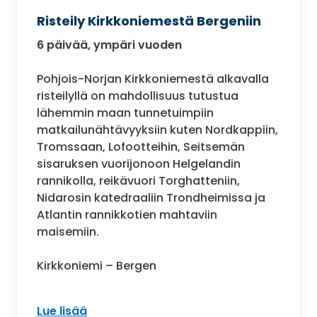
Risteily Kirkkoniemestä Bergeniin
6 päivää, ympäri vuoden
Pohjois-Norjan Kirkkoniemestä alkavalla
risteilyllä on mahdollisuus tutustua
lähemmin maan tunnetuimpiin
matkailunähtävyyksiin kuten Nordkappiin,
Tromssaan, Lofootteihin, Seitsemän
sisaruksen vuorijonoon Helgelandin
rannikolla, reikävuori Torghatteniin,
Nidarosin katedraaliin Trondheimissa ja
Atlantin rannikkotien mahtaviin
maisemiin.
Kirkkoniemi – Bergen
Lue lisää
: Risteily Kirkkoniemestä Bergeniin