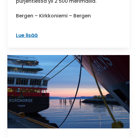
purjehtiessa yli 2 500 merimailia.
Bergen – Kirkkoniemi – Bergen
Lue lisää
: Klassinen risteily: Bergen–Kirkkoniem