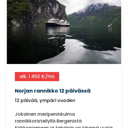
alk. 1 450 €/hlö
Norjan rannikko 12 päivässä
12 päivää, ympäri vuoden
Jokainen meripeninkulma
rannikkoristeilyllä Bergenistä
Kirkkoniemeen ja takaisin on täynnä uusia