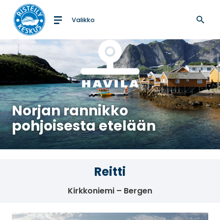
Valikko
Etusivulle
Norjan rannikko
pohjoisesta etelään
Reitti
Kirkkoniemi – Bergen