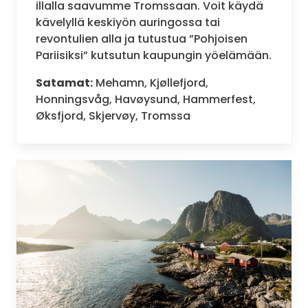
illalla saavumme Tromssaan. Voit käydä
kävelyllä keskiyön auringossa tai
revontulien alla ja tutustua ”Pohjoisen
Pariisiksi” kutsutun kaupungin yöelämään.
Satamat:
Mehamn, Kjøllefjord,
Honningsvåg, Havøysund, Hammerfest,
Øksfjord, Skjervøy, Tromssa