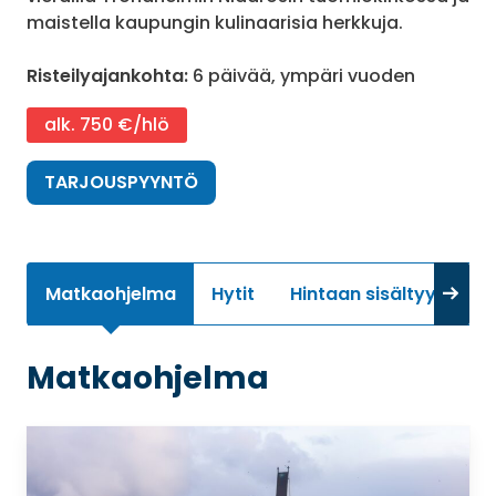
maistella kaupungin kulinaarisia herkkuja.
Risteilyajankohta:
6 päivää, ympäri vuoden
alk. 750 €/hlö
TARJOUSPYYNTÖ
Matkaohjelma
Hytit
Hintaan sisältyy
Li
Matkaohjelma