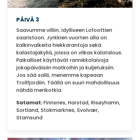
PÄIVÄ 3
Saavumme villiin, idylliseen Lofoottien
saaristoon. Jyrkkien vuorten alla on
kalkinvalkeita hiekkarantoja sekä
kalastajakyliä, joissa on vilkas kalatalous.
Paikalliset käyttävät rannikkolaivoja
jokapäiväisiin matkoihin ja kuljetuksiin.
Jos sää sallii, menemme kapeaan
Trollfjordiin. Täällä on suuri mahdollisuus
nähdä merikotkia.
Satamat:
Finnsnes, Harstad, Risøyhamn,
Sortland, Stokmarknes, Svolvær,
Stamsund