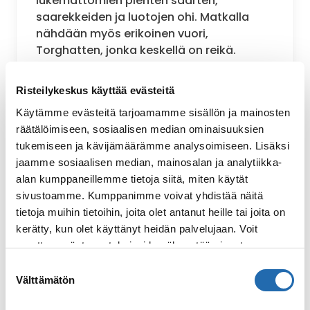
lukemattomien pienten saarten,
saarekkeiden ja luotojen ohi. Matkalla
nähdään myös erikoinen vuori,
Torghatten, jonka keskellä on reikä.
Halutessasi voit myös lähteä retkelle
vuorelle ja mennä reikään sisään.
Risteilykeskus käyttää evästeitä
Satamat:
Bodø, Ørnes, Nesna,
Käytämme evästeitä tarjoamamme sisällön ja mainosten
Sandnessjøen, Brønnøysund, Rørvik
räätälöimiseen, sosiaalisen median ominaisuuksien
tukemiseen ja kävijämäärämme analysoimiseen. Lisäksi
jaamme sosiaalisen median, mainosalan ja analytiikka-
alan kumppaneillemme tietoja siitä, miten käytät
sivustoamme. Kumppanimme voivat yhdistää näitä
tietoja muihin tietoihin, joita olet antanut heille tai joita on
kerätty, kun olet käyttänyt heidän palvelujaan. Voit
muuttaa evästeasetuksiesi hyväksyntää sivuston
alalaidassa olevasta
Evästeasetukset
linkistä.
Suostumuksen
Välttämätön
valinta