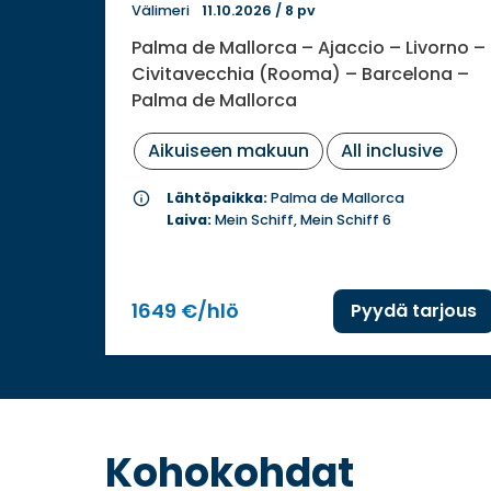
Välimeri
11.10.2026
/
8 pv
Palma de Mallorca – Ajaccio – Livorno –
Civitavecchia (Rooma) – Barcelona –
Palma de Mallorca
Aikuiseen makuun
All inclusive
info
Lähtöpaikka:
Palma de Mallorca
Laiva:
Mein Schiff, Mein Schiff 6
1649 €/hlö
Pyydä tarjous
Kohokohdat