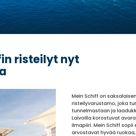
n risteilyt nyt
ta
Mein Schiff on saksalaise
risteilyvarustamo, joka tu
tunnelmastaan ja laadukka
Laivoilla korostuvat avara
ilmapiiri. Mein Schiff sopi
arvostavat hyvää ruokaa,