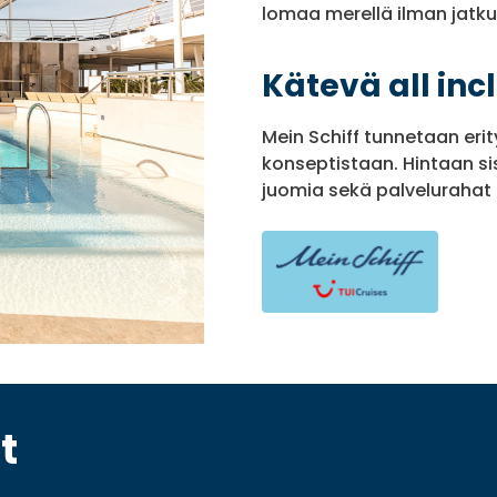
lomaa merellä ilman jatkuv
Kätevä all inc
Mein Schiff tunnetaan erit
konseptistaan. Hintaan si
juomia sekä palvelurahat 
t