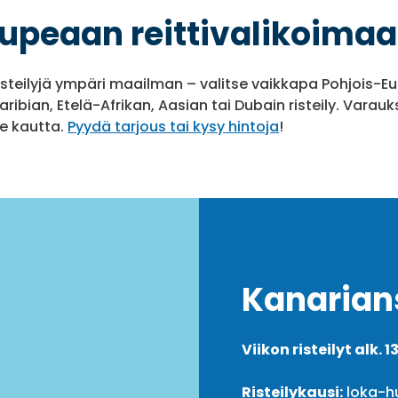
upeaan reittivalikoimaa
risteilyjä ympäri maailman – valitse vaikkapa Pohjois-E
ribian, Etelä-Afrikan, Aasian tai Dubain risteily. Varauk
e kautta.
Pyydä tarjous tai kysy hintoja
!
Kanarians
Viikon risteilyt alk. 
Risteilykausi:
loka-h