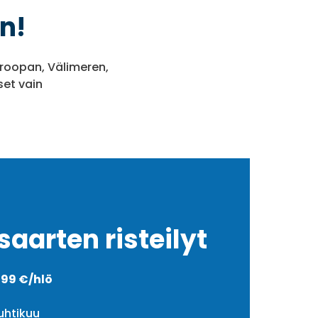
n!
uroopan, Välimeren,
set vain
aarten risteilyt
1399 €/hlö
uhtikuu