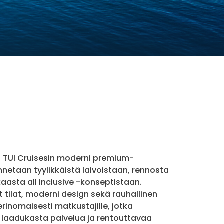
n TUI Cruisesin moderni premium-
nnetaan tyylikkäistä laivoistaan, rennosta
asta all inclusive -konseptistaan.
t tilat, moderni design sekä rauhallinen
i erinomaisesti matkustajille, jotka
 laadukasta palvelua ja rentouttavaa