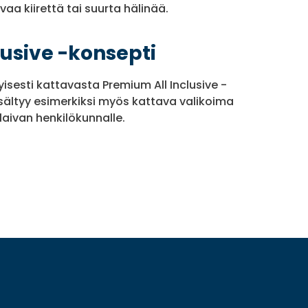
aa kiirettä tai suurta hälinää.
lusive -konsepti
yisesti kattavasta Premium All Inclusive -
sältyy esimerkiksi myös kattava valikoima
laivan henkilökunnalle.