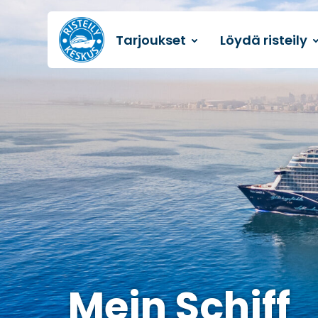
Tarjoukset
Löydä risteily
Etusivulle
Mein Schiff