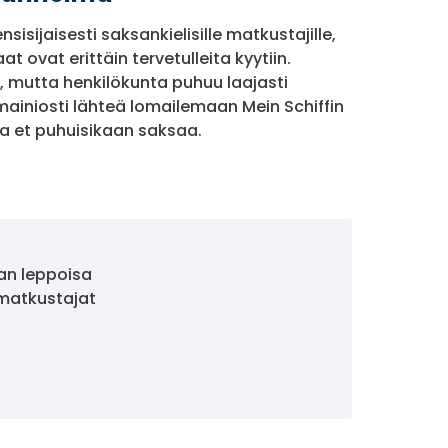
sisijaisesti saksankielisille matkustajille,
t ovat erittäin tervetulleita kyytiin.
a, mutta henkilökunta puhuu laajasti
n mainiosti lähteä lomailemaan Mein Schiffin
kka et puhuisikaan saksaa.
anan leppoisa
t matkustajat