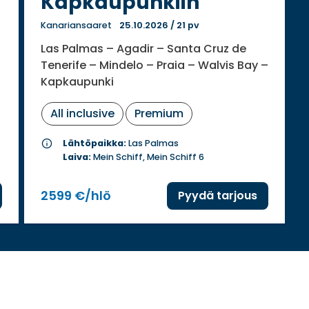
Kapkaupunkiin
Kanariansaaret
25.10.2026
/
21 pv
Las Palmas – Agadir – Santa Cruz de
Tenerife – Mindelo – Praia – Walvis Bay –
Kapkaupunki
All inclusive
Premium
info
Lähtöpaikka:
Las Palmas
Laiva:
Mein Schiff, Mein Schiff 6
2599 €/hlö
Pyydä tarjous