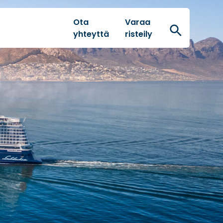
Ota
Varaa
Hae
yhteyttä
risteily