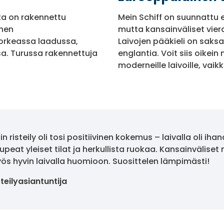
sta on rakennettu
Mein Schiff on suunnattu en
inen
mutta kansainväliset vieraa
orkeassa laadussa,
Laivojen pääkieli on saks
a. Turussa rakennettuja
englantia. Voit siis oikei
moderneille laivoille, vai
in risteily oli tosi positiivinen kokemus – laivalla oli ih
upeat yleiset tilat ja herkullista ruokaa. Kansainvälise
yös hyvin laivalla huomioon. Suosittelen lämpimästi!
teilyasiantuntija