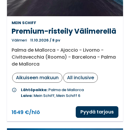
MEIN SCHIFF
Premium-risteily Välimerellä
Välimeri
11.10.2026
/
8 pv
Palma de Mallorca - Ajaccio - Livorno -
Civitavecchia (Rooma) - Barcelona - Palma
de Mallorca
Aikuiseen makuun
All inclusive
info
Lähtöpaikka:
Palma de Mallorca
Laiva:
Mein Schiff, Mein Schiff 6
1649 €/hlö
Pyydä tarjous