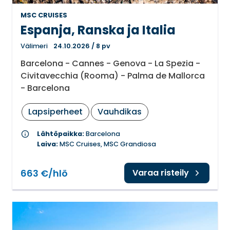
MSC CRUISES
Espanja, Ranska ja Italia
Välimeri
24.10.2026
/
8 pv
Barcelona - Cannes - Genova - La Spezia -
Civitavecchia (Rooma) - Palma de Mallorca
- Barcelona
Lapsiperheet
Vauhdikas
info
Lähtöpaikka:
Barcelona
Laiva:
MSC Cruises, MSC Grandiosa
663 €/hlö
Varaa risteily