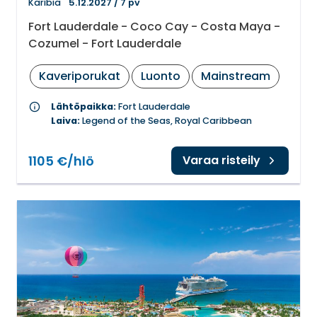
Karibia
5.12.2027
/
7 pv
Fort Lauderdale - Coco Cay - Costa Maya -
Cozumel - Fort Lauderdale
Kaveriporukat
Luonto
Mainstream
info
Lähtöpaikka:
Fort Lauderdale
Laiva:
Legend of the Seas, Royal Caribbean
1105 €/hlö
Varaa risteily