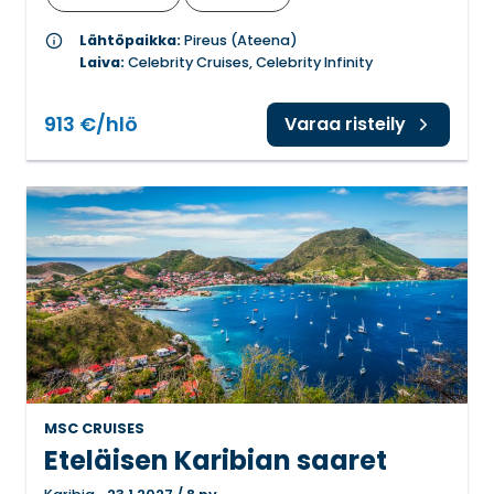
info
Lähtöpaikka:
Pireus (Ateena)
Laiva:
Celebrity Cruises, Celebrity Infinity
913 €/hlö
Varaa risteily
MSC CRUISES
Eteläisen Karibian saaret