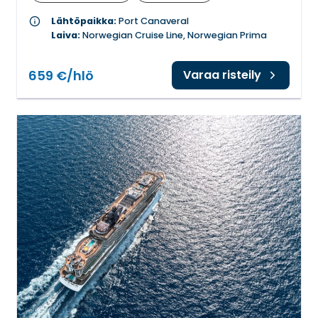
info
Lähtöpaikka:
Port Canaveral
Laiva:
Norwegian Cruise Line, Norwegian Prima
659 €/hlö
Varaa risteily