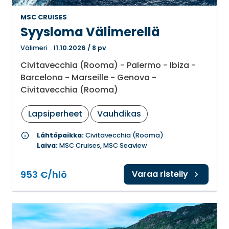
MSC CRUISES
Syysloma Välimerellä
Välimeri
11.10.2026
/
8 pv
Civitavecchia (Rooma) - Palermo - Ibiza -
Barcelona - Marseille - Genova -
Civitavecchia (Rooma)
Lapsiperheet
Vauhdikas
info
Lähtöpaikka:
Civitavecchia (Rooma)
Laiva:
MSC Cruises, MSC Seaview
953 €/hlö
Varaa risteily