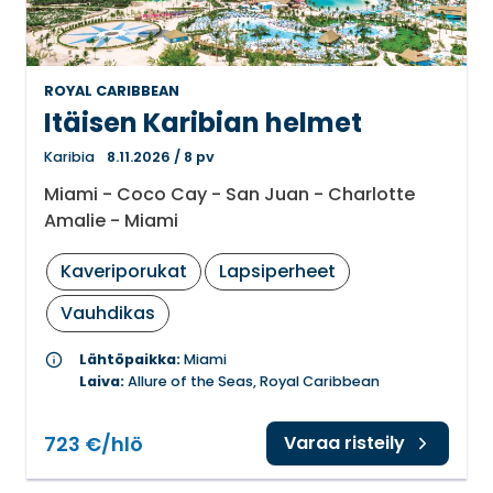
ROYAL CARIBBEAN
Itäisen Karibian helmet
Karibia
8.11.2026
/
8 pv
Miami - Coco Cay - San Juan - Charlotte
Amalie - Miami
Kaveriporukat
Lapsiperheet
Vauhdikas
info
Lähtöpaikka:
Miami
Laiva:
Allure of the Seas, Royal Caribbean
723 €/hlö
Varaa risteily