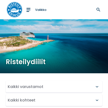
Valikko
Etusivulle
Risteilydiilit
Suodata hakutuloksia