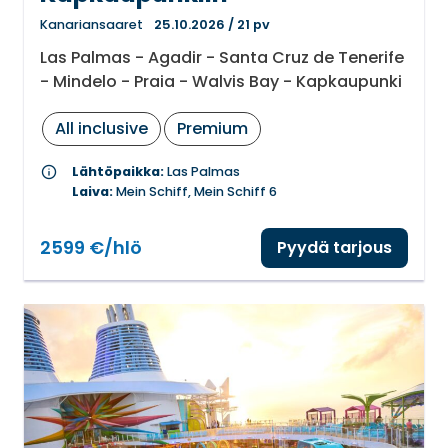
Kanariansaaret
25.10.2026
/
21 pv
Las Palmas - Agadir - Santa Cruz de Tenerife
- Mindelo - Praia - Walvis Bay - Kapkaupunki
All inclusive
Premium
info
Lähtöpaikka:
Las Palmas
Laiva:
Mein Schiff, Mein Schiff 6
2599 €/hlö
Pyydä tarjous