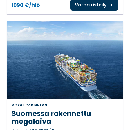
1090 €/hlö
Varaa risteily
ROYAL CARIBBEAN
Suomessa rakennettu
megalaiva