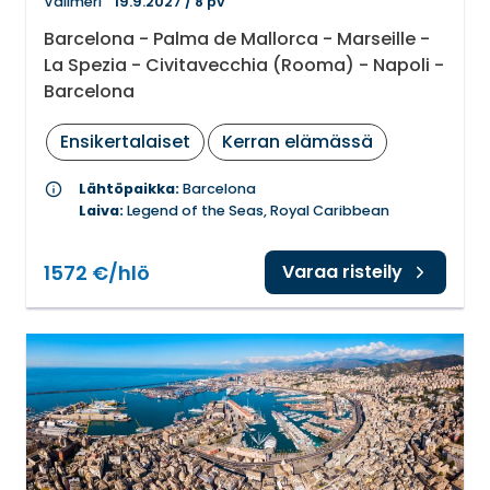
Välimeri
19.9.2027
/
8 pv
Barcelona - Palma de Mallorca - Marseille -
La Spezia - Civitavecchia (Rooma) - Napoli -
Barcelona
Ensikertalaiset
Kerran elämässä
info
Lähtöpaikka:
Barcelona
Laiva:
Legend of the Seas, Royal Caribbean
1572 €/hlö
Varaa risteily