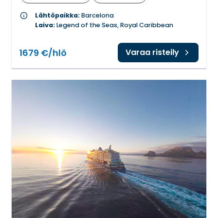
info
Lähtöpaikka:
Barcelona
Laiva:
Legend of the Seas, Royal Caribbean
1679 €/hlö
Varaa risteily