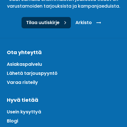
varustamoiden tarjouksista ja kampanjaeduista.
Tilaa uutiskirje
Arkisto
Ota yhteyttä
Asiakaspalvelu
Lähetä tarjouspyyntö
Varaa risteily
Hyvä tietää
Usein kysyttyä
Blogi