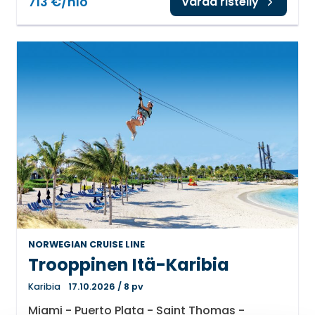
713 €/hlö
Varaa risteily
NORWEGIAN CRUISE LINE
Trooppinen Itä-Karibia
Karibia
17.10.2026
/
8 pv
Miami - Puerto Plata - Saint Thomas -