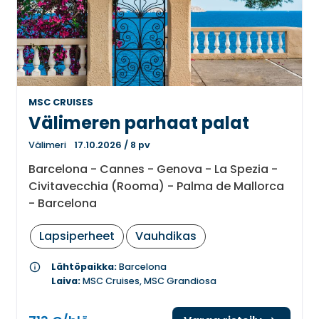
MSC CRUISES
Välimeren parhaat palat
Välimeri
17.10.2026
/
8 pv
Barcelona - Cannes - Genova - La Spezia -
Civitavecchia (Rooma) - Palma de Mallorca
- Barcelona
Lapsiperheet
Vauhdikas
info
Lähtöpaikka:
Barcelona
Laiva:
MSC Cruises, MSC Grandiosa