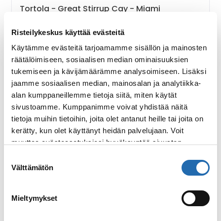
Tortola - Great Stirrup Cay - Miami
Ensikertalaiset
Kaveriporukat
Risteilykeskus käyttää evästeitä
Käytämme evästeitä tarjoamamme sisällön ja mainosten
info
Lähtöpaikka:
Miami
räätälöimiseen, sosiaalisen median ominaisuuksien
Laiva:
Norwegian Cruise Line, Norwegian Luna
tukemiseen ja kävijämäärämme analysoimiseen. Lisäksi
jaamme sosiaalisen median, mainosalan ja analytiikka-
694 €/hlö
Varaa risteily
alan kumppaneillemme tietoja siitä, miten käytät
sivustoamme. Kumppanimme voivat yhdistää näitä
tietoja muihin tietoihin, joita olet antanut heille tai joita on
kerätty, kun olet käyttänyt heidän palvelujaan. Voit
muuttaa evästeasetuksiesi hyväksyntää sivuston
alalaidassa olevasta
Evästeasetukset
linkistä.
Suostumuksen
Välttämätön
valinta
Mieltymykset