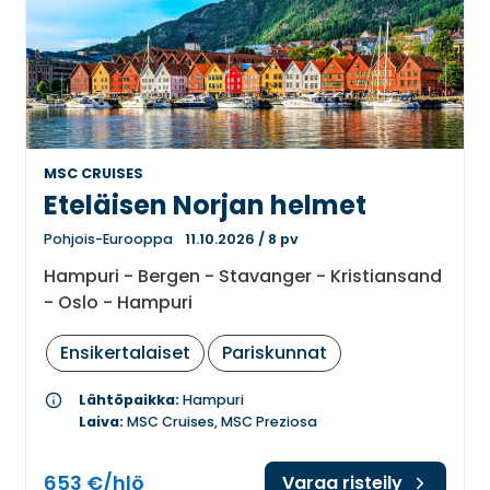
MSC CRUISES
Eteläisen Norjan helmet
Pohjois-Eurooppa
11.10.2026
/
8 pv
Hampuri - Bergen - Stavanger - Kristiansand
- Oslo - Hampuri
Ensikertalaiset
Pariskunnat
info
Lähtöpaikka:
Hampuri
Laiva:
MSC Cruises, MSC Preziosa
653 €/hlö
Varaa risteily