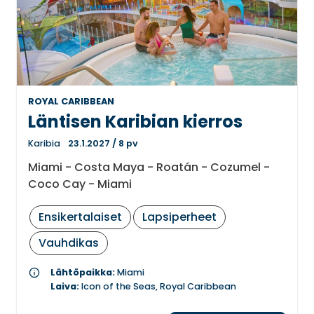
ROYAL CARIBBEAN
Läntisen Karibian kierros
Karibia
23.1.2027
/
8 pv
Miami - Costa Maya - Roatán - Cozumel -
Coco Cay - Miami
Ensikertalaiset
Lapsiperheet
Vauhdikas
info
Lähtöpaikka:
Miami
Laiva:
Icon of the Seas, Royal Caribbean