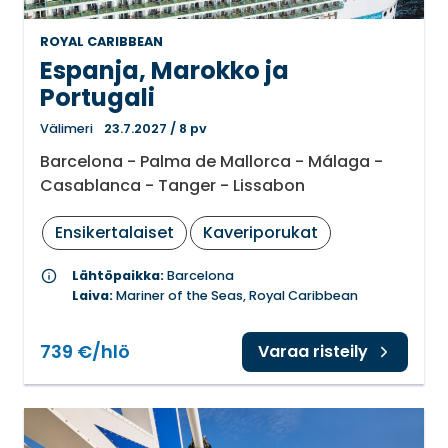
ROYAL CARIBBEAN
Espanja, Marokko ja
Portugali
Välimeri
23.7.2027
/
8 pv
Barcelona - Palma de Mallorca - Málaga -
Casablanca - Tanger - Lissabon
Ensikertalaiset
Kaveriporukat
info
Lähtöpaikka:
Barcelona
Laiva:
Mariner of the Seas, Royal Caribbean
739 €/hlö
Varaa risteily