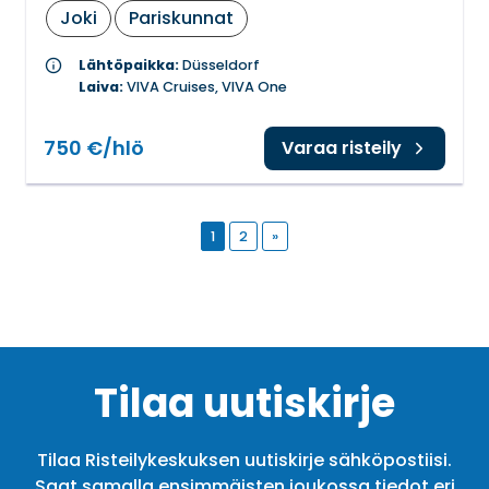
Joki
Pariskunnat
info
Lähtöpaikka:
Düsseldorf
Laiva:
VIVA Cruises, VIVA One
750 €/hlö
Varaa risteily
1
2
»
Tilaa uutiskirje
Tilaa Risteilykeskuksen uutiskirje sähköpostiisi.
Saat samalla ensimmäisten joukossa tiedot eri