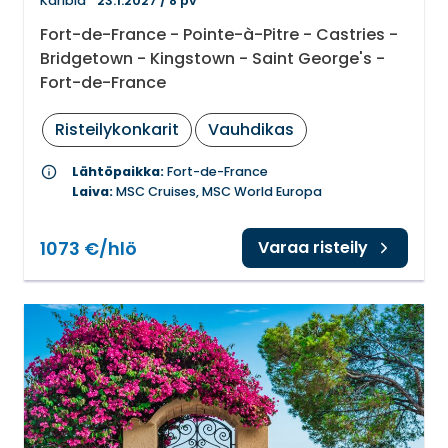
Karibia
23.1.2027
/
8 pv
Fort-de-France - Pointe-à-Pitre - Castries -
Bridgetown - Kingstown - Saint George's -
Fort-de-France
Risteilykonkarit
Vauhdikas
info
Lähtöpaikka:
Fort-de-France
Laiva:
MSC Cruises, MSC World Europa
1073 €/hlö
Varaa risteily