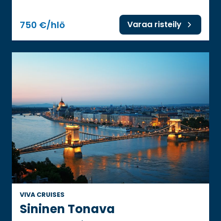
750 €/hlö
Varaa risteily
VIVA CRUISES
Sininen Tonava