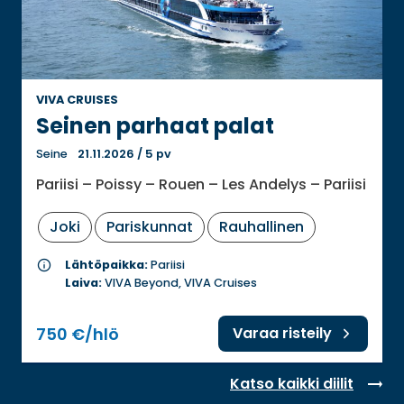
VIVA CRUISES
Seinen parhaat palat
Seine
21.11.2026
/
5 pv
Pariisi – Poissy – Rouen – Les Andelys – Pariisi
Joki
Pariskunnat
Rauhallinen
info
Lähtöpaikka:
Pariisi
Laiva:
VIVA Beyond, VIVA Cruises
750 €/hlö
Varaa risteily
Katso kaikki diilit