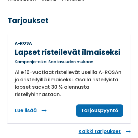
Tarjoukset
A-ROSA
Lapset risteilevät ilmaiseksi
Kampanja-aika: Saatavuuden mukaan
Alle 16-vuotiaat risteilevät useilla A-ROSAn
jokiristeilyillä ilmaiseksi. Osalla risteilyistä
lapset saavat 30 % alennusta
risteilyhinnastaan.
Lue lisää
: Lapset risteilevät ilmaiseksi
Tarjouspyyntö
Kaikki tarjoukset