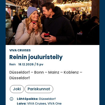
VIVA CRUISES
Reinin jouluristeily
Rein
18.12.2026
/
5 pv
Düsseldorf – Bonn – Mainz – Koblenz –
Düsseldorf
Joki
Pariskunnat
info
Lähtöpaikka:
Düsseldorf
Laiva:
VIVA Cruises, VIVA One