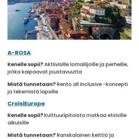
A-ROSA
Kenelle sopii?
Aktiivisille lomailijoille ja perheille,
jotka kaipaavat joustavuutta
Mistä tunnetaan?
Rento all inclusive -konsepti
ja tekemistä lapsille
CroisiEurope
Kenelle sopii?
Kulttuuripitoista matkaa etsiville
aikuisille
Mistä tunnetaan?
Ranskalainen keittiö ja