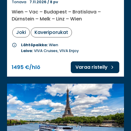
Tonava
7.11.2026
/
8 pv
Wien – Vac – Budapest – Bratislava –
Dürnstein – Melk – Linz – Wien
Joki
Kaveriporukat
info
Lähtöpaikka:
Wien
Laiva:
VIVA Cruises, VIVA Enjoy
1495 €/hlö
Varaa risteily