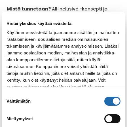
Mistä tunnetaan?
All inclusive -konsepti ja
tyylikkäät alukset
Risteilykeskus käyttää evästeitä
Käytämme evästeitä tarjoamamme sisällön ja mainosten
Löydä sopiva kohde
räätälöimiseen, sosiaalisen median ominaisuuksien
tukemiseen ja kävijämäärämme analysoimiseen. Lisäksi
jaamme sosiaalisen median, mainosalan ja analytiikka-
Rein
alan kumppaneillemme tietoja siitä, miten käytät
sivustoamme. Kumppanimme voivat yhdistää näitä
tietoja muihin tietoihin, joita olet antanut heille tai joita on
kerätty, kun olet käyttänyt heidän palvelujaan. Voit
muuttaa evästeasetuksiesi hyväksyntää sivuston
alalaidassa olevasta
Evästeasetukset
linkistä.
Suostumuksen
Välttämätön
valinta
Mieltymykset