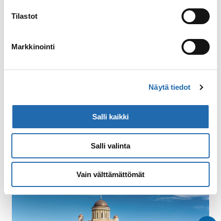
Tilastot
Markkinointi
Katso kaikki risteilyt
Näytä tiedot
Löydä sopiva varustamo
Salli kaikki
CroisiEurope
Salli valinta
Vain välttämättömät