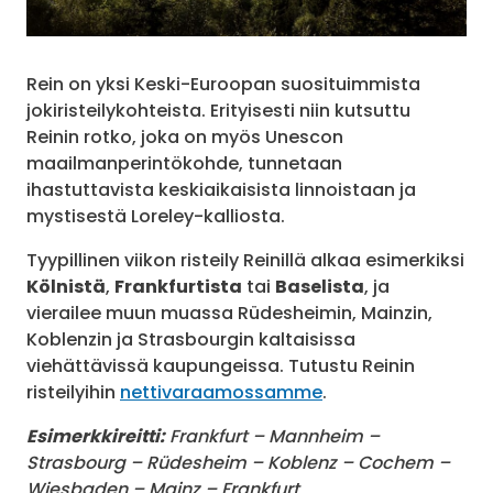
Rein on yksi Keski-Euroopan suosituimmista
jokiristeilykohteista. Erityisesti niin kutsuttu
Reinin rotko, joka on myös Unescon
maailmanperintökohde, tunnetaan
ihastuttavista keskiaikaisista linnoistaan ja
mystisestä Loreley-kalliosta.
Tyypillinen viikon risteily Reinillä alkaa esimerkiksi
Kölnistä
,
Frankfurtista
tai
Baselista
, ja
vierailee muun muassa Rüdesheimin, Mainzin,
Koblenzin ja Strasbourgin kaltaisissa
viehättävissä kaupungeissa. Tutustu Reinin
risteilyihin
nettivaraamossamme
.
Esimerkkireitti:
Frankfurt – Mannheim –
Strasbourg – Rüdesheim – Koblenz – Cochem –
Wiesbaden – Mainz – Frankfurt