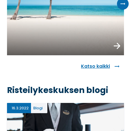
Varaa n
Katso kaikki
Risteilykeskuksen blogi
16.3.2022
Blogi