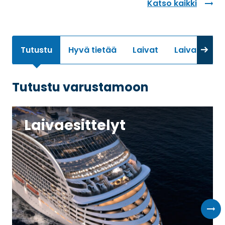
Katso kaikki
Tutustu
Hyvä tietää
Laivat
Laivaluokat
Tutustu varustamoon
Laivaesittelyt