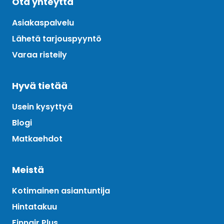
Ota yhteyttä
Asiakaspalvelu
Lähetä tarjouspyyntö
Varaa risteily
Hyvä tietää
Usein kysyttyä
Blogi
Matkaehdot
Meistä
Kotimainen asiantuntija
Hintatakuu
Finnair Plus