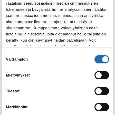
räätälöimiseen, sosiaalisen median ominaisuuksien
Cruises on kasvanut viime vuosien aikana
tukemiseen ja kävijämäärämme analysoimiseen. Lisäksi
hurjaa tahtia. varustamon uusin laiva,
jaamme sosiaalisen median, mainosalan ja analytiikka-
keväällä 2021 valmistunut MSC Virtuosa
alan kumppaneillemme tietoja siitä, miten käytät
seilaa tämän talven Dubain lämmössä.
sivustoamme. Kumppanimme voivat yhdistää näitä
Mutta miltä laiva näyttää?
tietoja muihin tietoihin, joita olet antanut heille tai joita on
kerätty, kun olet käyttänyt heidän palvelujaan. Voit
Lue lisää
: Miltä uudella jättilaivalla näyttää? Esittelyssä
muuttaa evästeasetuksiesi hyväksyntää sivuston
alalaidassa olevasta
Evästeasetukset
linkistä.
Suostumuksen
Välttämätön
valinta
31.12.2019
Uutiset
Mieltymykset
Tilastot
Markkinointi