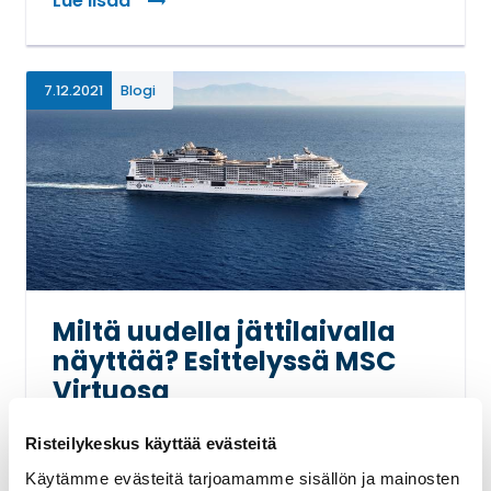
Lue lisää
: Miksi valita MSC Yacht Club?
7.12.2021
Blogi
Miltä uudella jättilaivalla
näyttää? Esittelyssä MSC
Virtuosa
MSC Cruises
Uusi laiva
Risteilykeskus käyttää evästeitä
Käytämme evästeitä tarjoamamme sisällön ja mainosten
Eurooppalainen risteilyvarustamo MSC