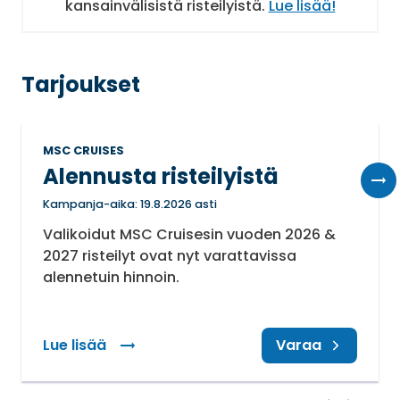
kansainvälisistä risteilyistä.
Lue lisää!
Tarjoukset
MSC CRUISES
Alennusta risteilyistä
Kampanja-aika: 19.8.2026 asti
Valikoidut MSC Cruisesin vuoden 2026 &
2027 risteilyt ovat nyt varattavissa
alennetuin hinnoin.
Lue lisää
: Alennusta risteilyistä
Varaa