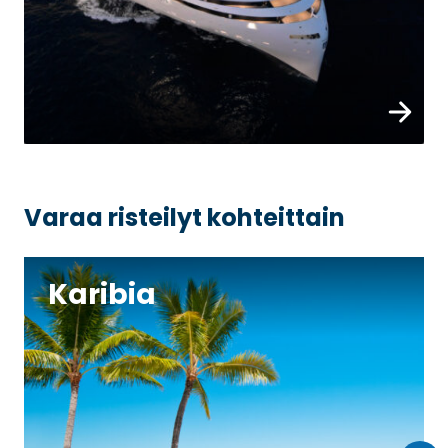
Tutustu
Varaa risteilyt kohteittain
Karibia