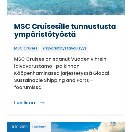
MSC Cruisesille tunnustusta
ympäristötyöstä
MSC Cruises
Ympäristöystävällisyys
MSC Cruises on saanut Vuoden vihrein
laivavarustamo -palkinnon
Kööpenhaminassa järjestetyssä Global
Sustainable Shipping and Ports -
foorumissa.
Lue lisää
: MSC Cruisesille tunnustusta ympäristötyöstä
9.10.2019
Uutiset