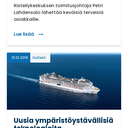
Risteilykeskuksen toimitusjohtaja Petri
Lahdensalo lähettää keväisiä terveisiä
asiakkaille.
Lue lisää
: Toimitusjohtajan kevätterveiset
31.12.2019
Uutiset
Uusia ympäristöystävällisiä