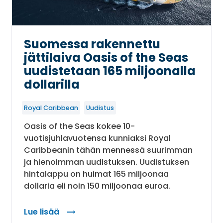
Suomessa rakennettu
jättilaiva Oasis of the Seas
uudistetaan 165 miljoonalla
dollarilla
Royal Caribbean
Uudistus
Oasis of the Seas kokee 10-
vuotisjuhlavuotensa kunniaksi Royal
Caribbeanin tähän mennessä suurimman
ja hienoimman uudistuksen. Uudistuksen
hintalappu on huimat 165 miljoonaa
dollaria eli noin 150 miljoonaa euroa.
Lue lisää
: Suomessa rakennettu jättilaiva Oasis of the Sea