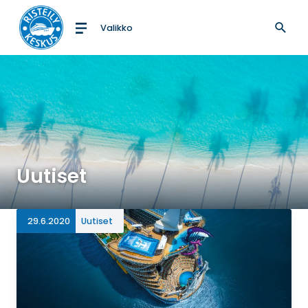
Valikko
Etusivulle
Uutiset
29.6.2020
Uutiset