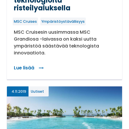
teknologioita
risteilyaluksella
MSC Cruises
Ympäristöystävällisyys
MSC Cruisesin uusimmassa MSC
Grandiosa -laivassa on kaksi uutta
ympäristöä säästävää teknologista
innovaatiota.
Lue lisää
: Uusia ympäristöystävällisiä teknologioita ristei
4.11.2019
Uutiset