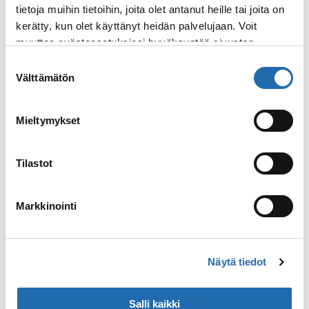
tietoja muihin tietoihin, joita olet antanut heille tai joita on
kehityksen periaatteiden mukaisesti
kerätty, kun olet käyttänyt heidän palvelujaan. Voit
toteutettua retkivaihtoehtoa.
muuttaa evästeasetuksiesi hyväksyntää sivuston
alalaidassa olevasta
Evästeasetukset
linkistä.
Lue lisää
: Royal Caribbean sitoutunut kestävään kehityk
Suostumuksen
Välttämätön
valinta
Mieltymykset
1.10.2019
Uutiset
Tilastot
Markkinointi
Näytä tiedot
Explorer of the Seas
uudistetaan 110 miljoonalla
Salli kaikki