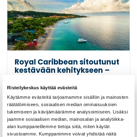
Royal Caribbean sitoutunut
kestävään kehitykseen –
varustamo tarjoaa nyt 1 400
ympäristöystävällistä
Risteilykeskus käyttää evästeitä
retkivaihtoehtoa
Käytämme evästeitä tarjoamamme sisällön ja mainosten
räätälöimiseen, sosiaalisen median ominaisuuksien
Royal Caribbean
Ympäristöystävällisyys
tukemiseen ja kävijämäärämme analysoimiseen. Lisäksi
jaamme sosiaalisen median, mainosalan ja analytiikka-
Royal Caribbean Cruises Ltd. (RCCL) kertoi
alan kumppaneillemme tietoja siitä, miten käytät
syyskuun lopussa, että sen valikoimasta
sivustoamme. Kumppanimme voivat yhdistää näitä
on nyt varattavissa 1 400 kestävän