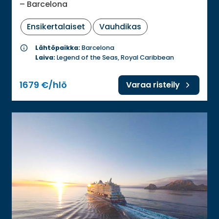
– Barcelona
Ensikertalaiset
Vauhdikas
info
Lähtöpaikka:
Barcelona
Laiva:
Legend of the Seas, Royal Caribbean
1679 €/hlö
Varaa risteily