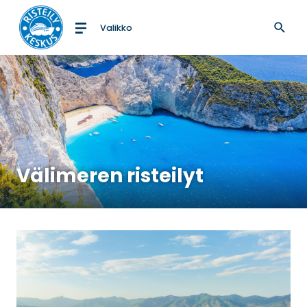
Valikko
Etusivulle
Välimeren risteilyt