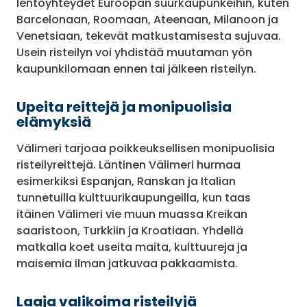
lentoyhteydet Euroopan suurkaupunkeihin, kuten
Barcelonaan, Roomaan, Ateenaan, Milanoon ja
Venetsiaan, tekevät matkustamisesta sujuvaa.
Usein risteilyn voi yhdistää muutaman yön
kaupunkilomaan ennen tai jälkeen risteilyn.
Upeita reittejä ja monipuolisia
elämyksiä
Välimeri tarjoaa poikkeuksellisen monipuolisia
risteilyreittejä. Läntinen Välimeri hurmaa
esimerkiksi Espanjan, Ranskan ja Italian
tunnetuilla kulttuurikaupungeilla, kun taas
itäinen Välimeri vie muun muassa Kreikan
saaristoon, Turkkiin ja Kroatiaan. Yhdellä
matkalla koet useita maita, kulttuureja ja
maisemia ilman jatkuvaa pakkaamista.
Laaja valikoima risteilyjä