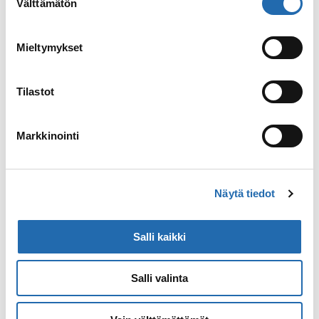
Välttämätön
valinta
Mieltymykset
Ateena
Tilastot
Ateena on vilkas metropoli, jossa
yhdistyvät antiikinajan temppelit ja
Markkinointi
modernit metrolinjat. Kaupunki onkin
vanha tuttu kaikille antiikin mytologiasta
innostuneille. Ateenan…
Näytä tiedot
Lue lisää
: Ateena
Salli kaikki
Salli valinta