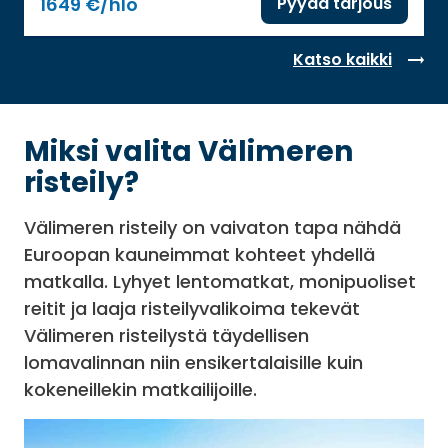
1649 €/hlö
Pyydä tarjous
Katso kaikki
Miksi valita Välimeren
risteily?
Välimeren risteily on vaivaton tapa nähdä
Euroopan kauneimmat kohteet yhdellä
matkalla. Lyhyet lentomatkat, monipuoliset
reitit ja laaja risteilyvalikoima tekevät
Välimeren risteilystä täydellisen
lomavalinnan niin ensikertalaisille kuin
kokeneillekin matkailijoille.