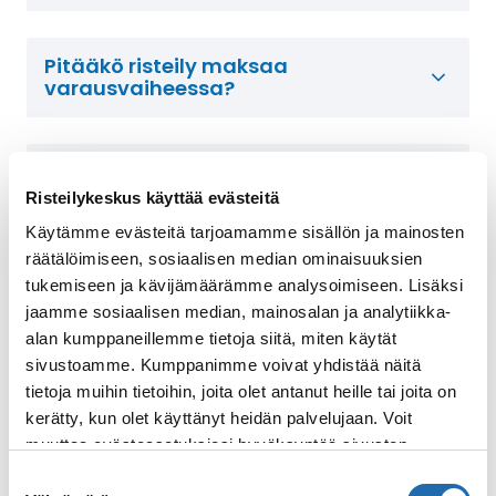
Pitääkö risteily maksaa
varausvaiheessa?
Miksi varaisin risteilyn
Risteilykeskuksen kautta?
Risteilykeskus käyttää evästeitä
Käytämme evästeitä tarjoamamme sisällön ja mainosten
räätälöimiseen, sosiaalisen median ominaisuuksien
Suosituimmat kohteet
tukemiseen ja kävijämäärämme analysoimiseen. Lisäksi
Välimerellä
jaamme sosiaalisen median, mainosalan ja analytiikka-
alan kumppaneillemme tietoja siitä, miten käytät
sivustoamme. Kumppanimme voivat yhdistää näitä
tietoja muihin tietoihin, joita olet antanut heille tai joita on
kerätty, kun olet käyttänyt heidän palvelujaan. Voit
muuttaa evästeasetuksiesi hyväksyntää sivuston
alalaidassa olevasta
Evästeasetukset
linkistä.
Suostumuksen