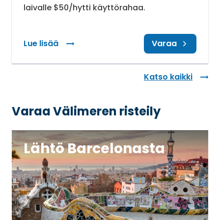
laivalle $50/hytti käyttörahaa.
Lue lisää
: Ennakkovaraajalle käyttörahaa
Varaa
Katso kaikki
Varaa Välimeren risteily
Lähtö Barcelonasta