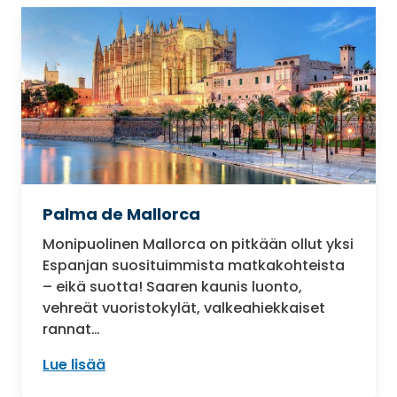
Palma de Mallorca
Monipuolinen Mallorca on pitkään ollut yksi
Espanjan suosituimmista matkakohteista
– eikä suotta! Saaren kaunis luonto,
vehreät vuoristokylät, valkeahiekkaiset
rannat…
Lue lisää
: Palma de Mallorca