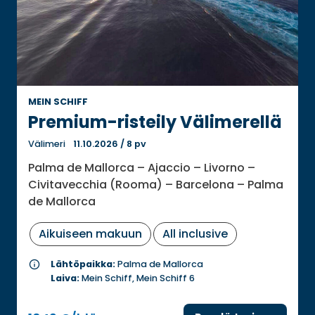
MEIN SCHIFF
Premium-risteily Välimerellä
Välimeri
11.10.2026
/
8 pv
Palma de Mallorca – Ajaccio – Livorno –
Civitavecchia (Rooma) – Barcelona – Palma
de Mallorca
Aikuiseen makuun
All inclusive
info
Lähtöpaikka:
Palma de Mallorca
Laiva:
Mein Schiff, Mein Schiff 6