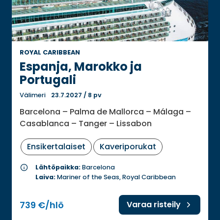
ROYAL CARIBBEAN
Espanja, Marokko ja
Portugali
Välimeri
23.7.2027
/
8 pv
Barcelona – Palma de Mallorca – Málaga –
Casablanca – Tanger – Lissabon
Ensikertalaiset
Kaveriporukat
info
Lähtöpaikka:
Barcelona
Laiva:
Mariner of the Seas, Royal Caribbean
739 €/hlö
Varaa risteily