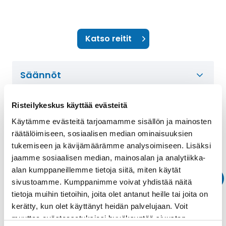
Katso reitit
Säännöt
Risteilykeskus käyttää evästeitä
Varustamon muut tarjoukset
Käytämme evästeitä tarjoamamme sisällön ja mainosten
räätälöimiseen, sosiaalisen median ominaisuuksien
tukemiseen ja kävijämäärämme analysoimiseen. Lisäksi
ROYAL CARIBBEAN
jaamme sosiaalisen median, mainosalan ja analytiikka-
Ennakkovaraajalle
alan kumppaneillemme tietoja siitä, miten käytät
käyttörahaa
sivustoamme. Kumppanimme voivat yhdistää näitä
tietoja muihin tietoihin, joita olet antanut heille tai joita on
Kampanja-aika: 31.12.2026 asti
kerätty, kun olet käyttänyt heidän palvelujaan. Voit
Kun varaat Royal Caribbeanin risteilyn
muuttaa evästeasetuksiesi hyväksyntää sivuston