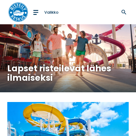
Valikko
Etusivulle
Lapset risteilevät lähes
ilmaiseksi