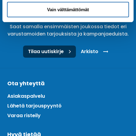
Tilaa uutiskirje
Vain välttämättömät
Tilaa Risteilykeskuksen uutiskirje sähköpostiisi.
Saat samalla ensimmäisten joukossa tiedot eri
varustamoiden tarjouksista ja kampanjaeduista.
Tilaa uutiskirje
Arkisto
Ota yhteyttä
Asiakaspalvelu
Lähetä tarjouspyyntö
Varaa risteily
Hyvä tietää