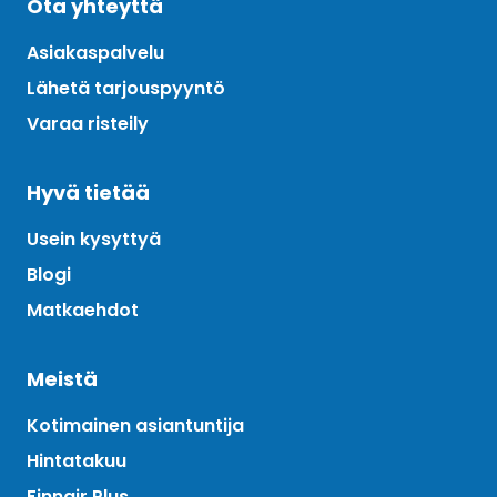
Ota yhteyttä
Asiakaspalvelu
Lähetä tarjouspyyntö
Varaa risteily
Hyvä tietää
Usein kysyttyä
Blogi
Matkaehdot
Meistä
Kotimainen asiantuntija
Hintatakuu
Finnair Plus