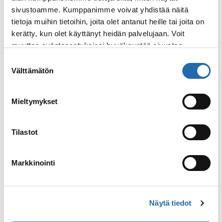
Scenicin risteily Väli-
sivustoamme. Kumppanimme voivat yhdistää näitä
Amerikassa
tietoja muihin tietoihin, joita olet antanut heille tai joita on
kerätty, kun olet käyttänyt heidän palvelujaan. Voit
muuttaa evästeasetuksiesi hyväksyntää sivuston
Luxury
Risteilykeskus maailmalla
Scenic
alalaidassa olevasta
Evästeasetukset
linkistä.
Suostumuksen
Risteilykeskuksen tiimi kävi tutustumassa
Välttämätön
valinta
uuteen ultraluksusvarustamoon Väli-
Amerikassa. Scenicin hulppean
risteilyaluksen mukana kulkee kaksi
Mieltymykset
helikopteria ja sukellusvene.
Tilastot
Lue lisää
: Ultraluksusvarustamo Scenicin risteily Väli-Am
Markkinointi
Videot
Näytä tiedot