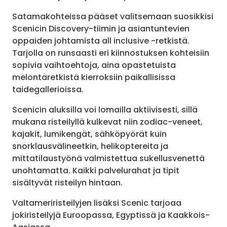
Satamakohteissa pääset valitsemaan suosikkisi
Scenicin Discovery-tiimin ja asiantuntevien
oppaiden johtamista all inclusive -retkistä.
Tarjolla on runsaasti eri kiinnostuksen kohteisiin
sopivia vaihtoehtoja, aina opastetuista
melontaretkistä kierroksiin paikallisissa
taidegallerioissa.
Scenicin aluksilla voi lomailla aktiivisesti, sillä
mukana risteilyllä kulkevat niin zodiac-veneet,
kajakit, lumikengät, sähköpyörät kuin
snorklausvälineetkin, helikoptereita ja
mittatilaustyönä valmistettua sukellusvenettä
unohtamatta. Kaikki palvelurahat ja tipit
sisältyvät risteilyn hintaan.
Valtameriristeilyjen lisäksi Scenic tarjoaa
jokiristeilyjä Euroopassa, Egyptissä ja Kaakkois-