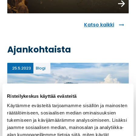
Varaa n
Katso kaikki
Ajankohtaista
25.5.2023
Blogi
Risteilykeskus käyttää evästeitä
Käytämme evästeitä tarjoamamme sisällön ja mainosten
räätälöimiseen, sosiaalisen median ominaisuuksien
tukemiseen ja kävijämäärämme analysoimiseen. Lisäksi
jaamme sosiaalisen median, mainosalan ja analytiikka-
Ultraluksusvarustamo
alan kumppaneillemme tietoja siitä, miten käytät