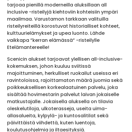
tarjoaa pienillä moderneilla aluksillaan all
inclusive -risteilyjä kiehtoviin kohteisiin ympäri
maailmaa. Varustamon tarkkaan valituilla
risteilyreiteillä korostuvat historialliset kohteet,
kulttuurielämykset ja upea luonto. Lähde
vaikkapa ”kerran elämässä” -risteilylle
Etelämantereelle!
Scenicin alukset tarjoavat ylellisen all-inclusive-
kokemuksen, johon kuuluu sviitissä
majoittuminen, herkulliset ruokailut useissa eri
ravintoloissa, rajoittamaton määrä juomia sekä
poikkeuksellisen korkealaatuinen palvelu, joka
sisältää hovimestarin palvelut laivan jokaiselle
matkustajalle. Jokaisella aluksella on tilavia
oleskelutiloja, ulkoterasseja, useita uima-
allasalueita, kylpylä- ja kuntosalitilat sekä
päivittäistä viihdettä, kuten luentoja,
koulutusohjelmia ja iltaesityksiä.