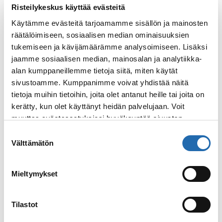
Risteilykeskus käyttää evästeitä
Käytämme evästeitä tarjoamamme sisällön ja mainosten
räätälöimiseen, sosiaalisen median ominaisuuksien
tukemiseen ja kävijämäärämme analysoimiseen. Lisäksi
jaamme sosiaalisen median, mainosalan ja analytiikka-
alan kumppaneillemme tietoja siitä, miten käytät
sivustoamme. Kumppanimme voivat yhdistää näitä
tietoja muihin tietoihin, joita olet antanut heille tai joita on
New York
kerätty, kun olet käyttänyt heidän palvelujaan. Voit
Kiehtova New York on kaupunki, jossa
muuttaa evästeasetuksiesi hyväksyntää sivuston
ihmisen täytyy käydä ainakin kerran
alalaidassa olevasta
Evästeasetukset
linkistä.
Suostumuksen
elämässään – se tarjoaa matkailijalle
Välttämätön
valinta
kulttuuria, kokemuksia ja unohtumattomia
elämyksiä! New York…
Mieltymykset
Lue lisää
: New York
Tilastot