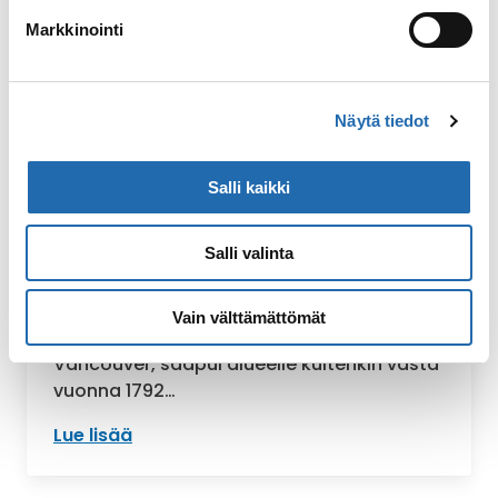
Markkinointi
Näytä tiedot
Salli kaikki
Seattle
Salli valinta
Duwamishin heimo asutti Seattlen aluetta
jo 4000 vuotta sitten. Ensimmäinen
Vain välttämättömät
eurooppalainen, Kapteeni George
Vancouver, saapui alueelle kuitenkin vasta
vuonna 1792…
Lue lisää
: Seattle