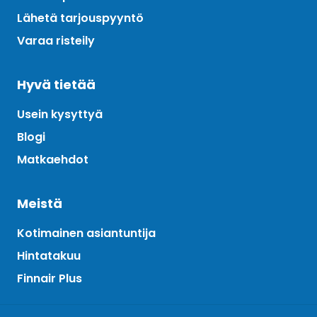
Lähetä tarjouspyyntö
Varaa risteily
Hyvä tietää
Usein kysyttyä
Blogi
Matkaehdot
Meistä
Kotimainen asiantuntija
Hintatakuu
Finnair Plus