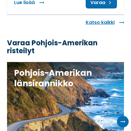
Lue lisää
: Alennusta + käyttörahaa risteilyille
Varaa
Katso kaikki
Varaa Pohjois-Amerikan
risteilyt
Pohjois-Amerikan
länsirannikko