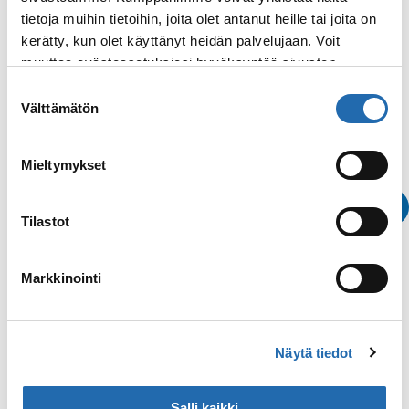
tietoja muihin tietoihin, joita olet antanut heille tai joita on
kerätty, kun olet käyttänyt heidän palvelujaan. Voit
Alaska
muuttaa evästeasetuksiesi hyväksyntää sivuston
alalaidassa olevasta
Evästeasetukset
linkistä.
Suostumuksen
Välttämätön
valinta
Mieltymykset
Tilastot
Markkinointi
Varaa n
Näytä tiedot
Katso kaikki
Salli kaikki