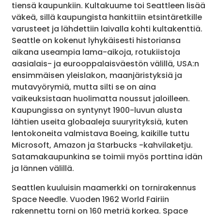
tiensä kaupunkiin. Kultakuume toi Seattleen lisää
väkeä, sillä kaupungista hankittiin etsintäretkille
varusteet ja lähdettiin laivalla kohti kultakenttiä.
Seattle on kokenut lyhykäisesti historiansa
aikana useampia lama-aikoja, rotukiistoja
aasialais- ja eurooppalaisväestön välillä, USA:n
ensimmäisen yleislakon, maanjäristyksiä ja
mutavyörymiä, mutta silti se on aina
vaikeuksistaan huolimatta noussut jaloilleen.
Kaupungissa on syntynyt 1900-luvun alusta
lähtien useita globaaleja suuryrityksiä, kuten
lentokoneita valmistava Boeing, kaikille tuttu
Microsoft, Amazon ja Starbucks -kahvilaketju.
Satamakaupunkina se toimii myös porttina idän
ja lännen välillä.
Seattlen kuuluisin maamerkki on tornirakennus
Space Needle. Vuoden 1962 World Fairiin
rakennettu torni on 160 metriä korkea. Space