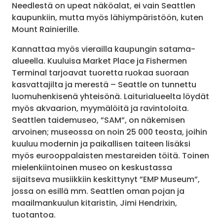
Needlestä on upeat näköalat, ei vain Seattlen
kaupunkiin, mutta myös lähiympäristöön, kuten
Mount Rainierille.
Kannattaa myös vierailla kaupungin satama-
alueella. Kuuluisa Market Place ja Fishermen
Terminal tarjoavat tuoretta ruokaa suoraan
kasvattajilta ja merestä – Seattle on tunnettu
luomuhenkisenä yhteisönä. Laiturialueelta löydät
myös akvaarion, myymälöitä ja ravintoloita.
Seattlen taidemuseo, ”SAM”, on näkemisen
arvoinen; museossa on noin 25 000 teosta, joihin
kuuluu modernin ja paikallisen taiteen lisäksi
myös eurooppalaisten mestareiden töitä. Toinen
mielenkiintoinen museo on keskustassa
sijaitseva musiikkiin keskittynyt ”EMP Museum”,
jossa on esillä mm. Seattlen oman pojan ja
maailmankuulun kitaristin, Jimi Hendrixin,
tuotantoa.