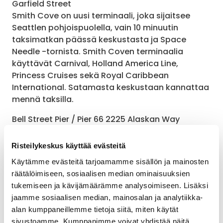
Garfield Street
Smith Cove on uusi terminaali, joka sijaitsee
Seattlen pohjoispuolella, vain 10 minuutin
taksimatkan päässä keskustasta ja Space
Needle -tornista. Smith Coven terminaalia
käyttävät Carnival, Holland America Line,
Princess Cruises sekä Royal Caribbean
International. Satamasta keskustaan kannattaa
mennä taksilla.
Bell Street Pier / Pier 66 2225 Alaskan Way
Bell Street Pier -terminaali sijaitsee Seattlen
keskustan rannassa. Tätä terminaalia käyttävät
Risteilykeskus käyttää evästeitä
Celebrity Cruises ja Norwegian Cruise Line.
Käytämme evästeitä tarjoamamme sisällön ja mainosten
Keskusta on kävelymatkan päässä.
räätälöimiseen, sosiaalisen median ominaisuuksien
tukemiseen ja kävijämäärämme analysoimiseen. Lisäksi
Lue lisää Seattlen satamista
.
jaamme sosiaalisen median, mainosalan ja analytiikka-
alan kumppaneillemme tietoja siitä, miten käytät
Varaa Seattlen risteilyt
sivustoamme. Kumppanimme voivat yhdistää näitä