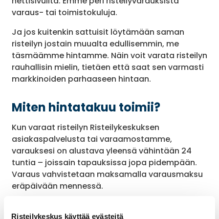
nettisivuilta. Emme peri risteilyvarauksista
varaus- tai toimistokuluja.
Ja jos kuitenkin sattuisit löytämään saman
risteilyn jostain muualta edullisemmin, me
täsmäämme hintamme. Näin voit varata risteilyn
rauhallisin mielin, tietäen että saat sen varmasti
markkinoiden parhaaseen hintaan.
Miten hintatakuu toimii?
Kun varaat risteilyn Risteilykeskuksen
asiakaspalvelusta tai varaamostamme,
varauksesi on alustava yleensä vähintään 24
tuntia – joissain tapauksissa jopa pidempään.
Varaus vahvistetaan maksamalla varausmaksu
eräpäivään mennessä.
Jos löydät saman risteilyn edullisemmin muualta
ennen varausmaksun maksamista, alennamme
Risteilykeskus käyttää evästeitä