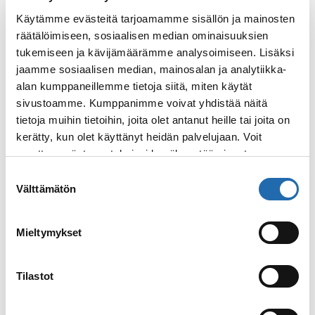
risteilyvarauksesi hinnan vastaamaan toista
Käytämme evästeitä tarjoamamme sisällön ja mainosten
tarjousta – edellyttäen, että se täyttää
räätälöimiseen, sosiaalisen median ominaisuuksien
hintatakuun ehdot.
tukemiseen ja kävijämäärämme analysoimiseen. Lisäksi
jaamme sosiaalisen median, mainosalan ja analytiikka-
alan kumppaneillemme tietoja siitä, miten käytät
Hintatakuun säännöt
sivustoamme. Kumppanimme voivat yhdistää näitä
tietoja muihin tietoihin, joita olet antanut heille tai joita on
kerätty, kun olet käyttänyt heidän palvelujaan. Voit
Miten hintatakuu on voimassa?
muuttaa evästeasetuksiesi hyväksyntää sivuston
alalaidassa olevasta
Evästeasetukset
linkistä.
Suostumuksen
Välttämätön
valinta
Miten toimin, jos löydän risteilyn
muualta edullisemmin?
Mieltymykset
Mikä hyväksytään hintatakuun
Tilastot
piiriin?