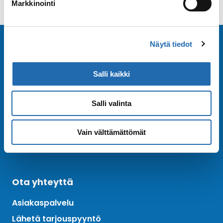
Markkinointi
Tilaa uutiskirje
Näytä tiedot
Salli kaikki
Tilaa Risteilykeskuksen uutiskirje sähköpostiisi.
Saat samalla ensimmäisten joukossa tiedot eri
varustamoiden tarjouksista ja kampanjaeduista.
Salli valinta
Tilaa uutiskirje
Arkisto
Vain välttämättömät
Ota yhteyttä
Asiakaspalvelu
Lähetä tarjouspyyntö