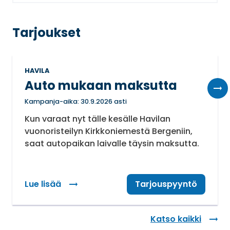
Tarjoukset
HAVILA
Auto mukaan maksutta
Kampanja-aika: 30.9.2026 asti
Kun varaat nyt tälle kesälle Havilan
vuonoristeilyn Kirkkoniemestä Bergeniin,
saat autopaikan laivalle täysin maksutta.
Lue lisää
: Auto mukaan maksutta
Tarjouspyyntö
Katso kaikki