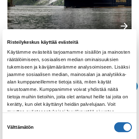
Risteilykeskus käyttää evästeitä
Käytämme evästeitä tarjoamamme sisällön ja mainosten
Risteilyt
räätälöimiseen, sosiaalisen median ominaisuuksien
tukemiseen ja kävijämäärämme analysoimiseen. Lisäksi
jaamme sosiaalisen median, mainosalan ja analytiikka-
Norjan rannikko
alan kumppaneillemme tietoja siitä, miten käytät
pohjoisesta etelään
sivustoamme. Kumppanimme voivat yhdistää näitä
tietoja muihin tietoihin, joita olet antanut heille tai joita on
kerätty, kun olet käyttänyt heidän palvelujaan. Voit
muuttaa evästeasetuksiesi hyväksyntää sivuston
alalaidassa olevasta
Evästeasetukset
linkistä.
Galleria
Suostumuksen
Välttämätön
valinta