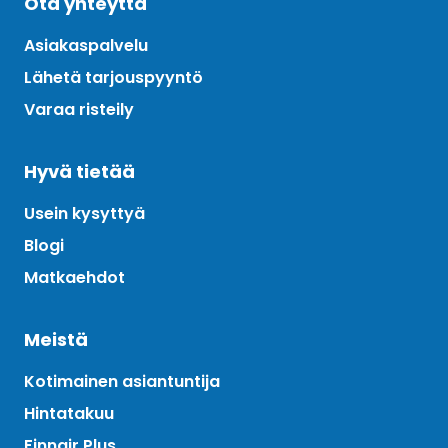
Ota yhteyttä
Asiakaspalvelu
Lähetä tarjouspyyntö
Varaa risteily
Hyvä tietää
Usein kysyttyä
Blogi
Matkaehdot
Meistä
Kotimainen asiantuntija
Hintatakuu
Finnair Plus