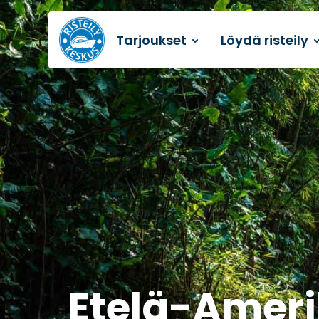
Tarjoukset
Löydä risteily
Etusivulle
Etelä-Amerik