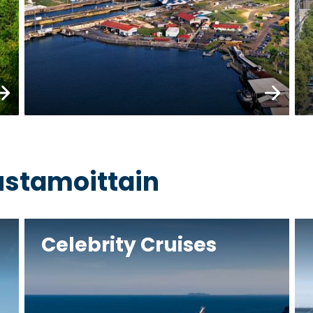
raa nyt
Varaa nyt
rustamoittain
Celebrity Cruises