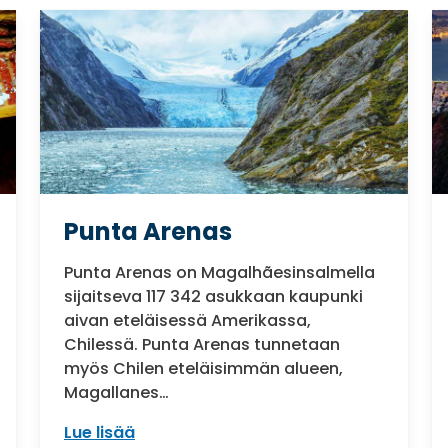
Punta Arenas
Punta Arenas on Magalhãesinsalmella
sijaitseva 117 342 asukkaan kaupunki
aivan eteläisessä Amerikassa,
Chilessä. Punta Arenas tunnetaan
myös Chilen eteläisimmän alueen,
Magallanes…
Lue lisää
: Punta Arenas