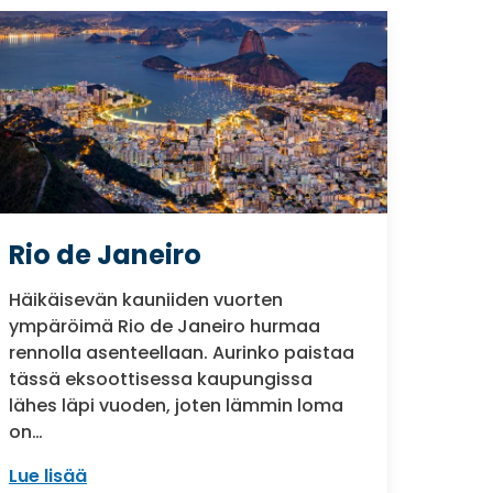
Rio de Janeiro
Häikäisevän kauniiden vuorten
ympäröimä Rio de Janeiro hurmaa
rennolla asenteellaan. Aurinko paistaa
tässä eksoottisessa kaupungissa
lähes läpi vuoden, joten lämmin loma
on…
Lue lisää
: Rio de Janeiro