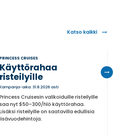
Katso kaikki
PRINCESS CRUISES
AZAMAR
Käyttörahaa
Käyt
risteilyille
Kampanja-
Kun var
Kampanja-aika: 31.8.2026 asti
kaupan 
Princess Cruisesin valikoiduille risteilyille
hyttiä 
saa nyt $50–300/hlö käyttörahaa.
Lisäksi risteilyille on saatavilla edullisia
lisävuodehintoja.