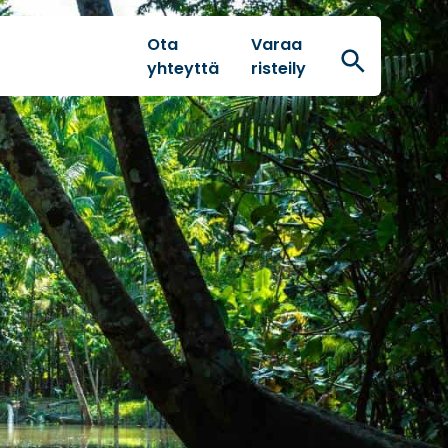
Ota
Varaa
Hae
yhteyttä
risteily