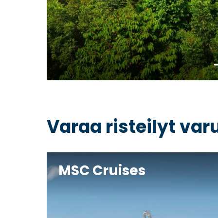
Va
Varaa risteilyt va
MSC Cruises