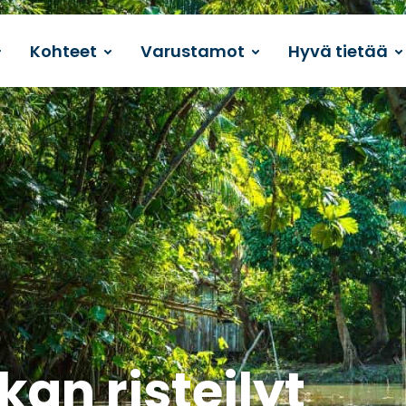
Kohteet
Varustamot
Hyvä tietää
an risteilyt