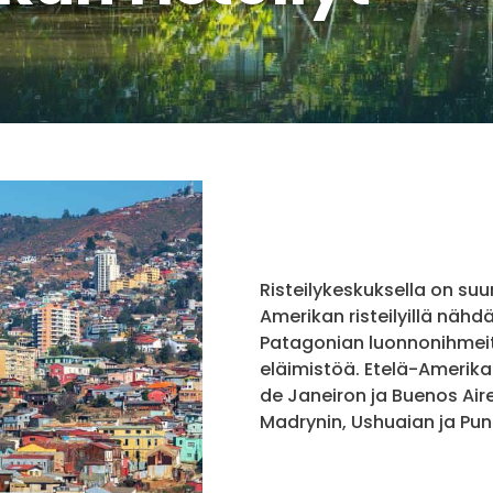
Risteilykeskuksella on suur
Amerikan risteilyillä näh
Patagonian luonnonihmeitä,
eläimistöä. Etelä-Amerika
de Janeiron ja Buenos Air
Madrynin, Ushuaian ja Pun