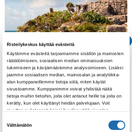
Risteilykeskus käyttää evästeitä
Käytämme evästeitä tarjoamamme sisällön ja mainosten
räätälöimiseen, sosiaalisen median ominaisuuksien
tukemiseen ja kävijämäärämme analysoimiseen. Lisäksi
jaamme sosiaalisen median, mainosalan ja analytiikka-
alan kumppaneillemme tietoja siitä, miten käytät
Varaa n
sivustoamme. Kumppanimme voivat yhdistää näitä
tietoja muihin tietoihin, joita olet antanut heille tai joita on
Katso kaikki
kerätty, kun olet käyttänyt heidän palvelujaan. Voit
muuttaa evästeasetuksiesi hyväksyntää sivuston
Varaa risteilyt varustamoittain
alalaidassa olevasta
Evästeasetukset
linkistä.
Suostumuksen
Välttämätön
valinta