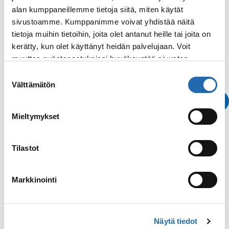
alan kumppaneillemme tietoja siitä, miten käytät
MSC Cruises
sivustoamme. Kumppanimme voivat yhdistää näitä
tietoja muihin tietoihin, joita olet antanut heille tai joita on
kerätty, kun olet käyttänyt heidän palvelujaan. Voit
muuttaa evästeasetuksiesi hyväksyntää sivuston
alalaidassa olevasta
Evästeasetukset
linkistä.
Suostumuksen
Välttämätön
valinta
Mieltymykset
Tilastot
Varaa n
Markkinointi
Katso kaikki
Näytä tiedot