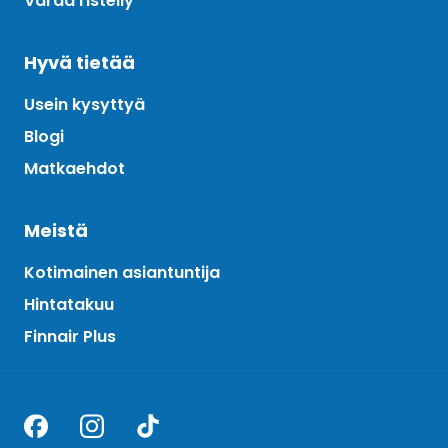
Varaa risteily
Hyvä tietää
Usein kysyttyä
Blogi
Matkaehdot
Meistä
Kotimainen asiantuntija
Hintatakuu
Finnair Plus