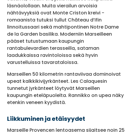
läsnäolollaan. Muita vierailun arvoisia
nähtävyyksiä ovat Monte Criston kreivi -
romaanista tutuksi tullut Château d’Ifin
linnoitussaari sekä mahtipontinen Notre Dame
de la Garden basilika. Moderniin Marseilleen
pääset tutustumaan kaupungin
rantabulevardien terasseilla, sataman
laadukkaissa ravintoloissa sekä hyvin
varustelluissa tavarataloissa.
Marseillen 50 kilometrin rantaviivaa dominoivat
upeat kalkkikivijyrkänteet. Les Calaquesin
tunnetut jyrkänteet löytyvät Marseillen
kaupungin eteläpuolelta. Rannikko on upea näky
etenkin veneen kyydistä.
Liikkuminen ja etäisyydet
Marseille Provencen lentoasema sijaitsee noin 25