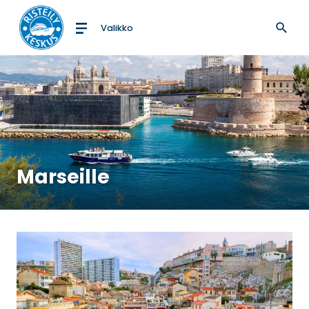
Valikko
Etusivulle
Marseille