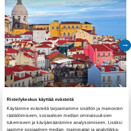
Varaa n
Risteilykeskus käyttää evästeitä
Katso kaikki
Käytämme evästeitä tarjoamamme sisällön ja mainosten
räätälöimiseen, sosiaalisen median ominaisuuksien
Varaa risteilyt varustamoittain
tukemiseen ja kävijämäärämme analysoimiseen. Lisäksi
jaamme sosiaalisen median, mainosalan ja analytiikka-