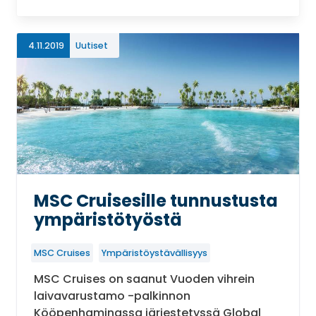
4.11.2019
Uutiset
MSC Cruisesille tunnustusta
ympäristötyöstä
MSC Cruises
Ympäristöystävällisyys
MSC Cruises on saanut Vuoden vihrein
laivavarustamo -palkinnon
Kööpenhaminassa järjestetyssä Global