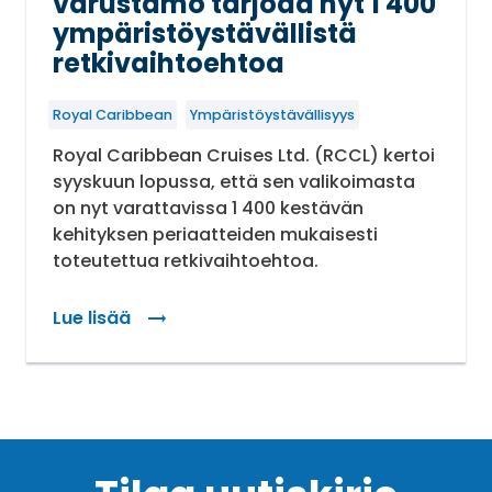
varustamo tarjoaa nyt 1 400
ympäristöystävällistä
retkivaihtoehtoa
Royal Caribbean
Ympäristöystävällisyys
Royal Caribbean Cruises Ltd. (RCCL) kertoi
syyskuun lopussa, että sen valikoimasta
on nyt varattavissa 1 400 kestävän
kehityksen periaatteiden mukaisesti
toteutettua retkivaihtoehtoa.
Lue lisää
: Royal Caribbean sitoutunut kestävään kehityk