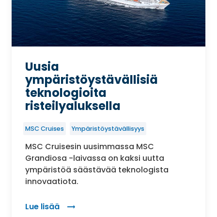
Uusia
ympäristöystävällisiä
teknologioita
risteilyaluksella
MSC Cruises
Ympäristöystävällisyys
MSC Cruisesin uusimmassa MSC
Grandiosa -laivassa on kaksi uutta
ympäristöä säästävää teknologista
innovaatiota.
Lue lisää
: Uusia ympäristöystävällisiä teknologioita ristei