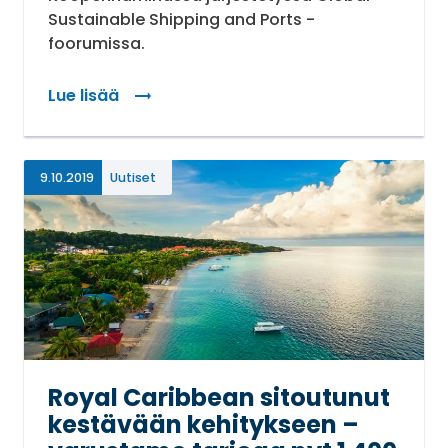
Sustainable Shipping and Ports -
foorumissa.
Lue lisää
: MSC Cruisesille tunnustusta ympäristötyöstä
9.10.2019
Uutiset
Royal Caribbean sitoutunut
kestävään kehitykseen –