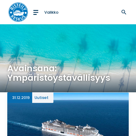
Valikko
Etusivulle
Avainsana:
Ympäristöystävällisyys
31.12.2019
Uutiset