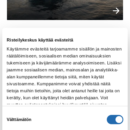
Varaa n
Katso kaikki
Risteilykeskus käyttää evästeitä
Käytämme evästeitä tarjoamamme sisällön ja mainosten
Kohteet
räätälöimiseen, sosiaalisen median ominaisuuksien
tukemiseen ja kävijämäärämme analysoimiseen. Lisäksi
jaamme sosiaalisen median, mainosalan ja analytiikka-
alan kumppaneillemme tietoja siitä, miten käytät
sivustoamme. Kumppanimme voivat yhdistää näitä
tietoja muihin tietoihin, joita olet antanut heille tai joita on
kerätty, kun olet käyttänyt heidän palvelujaan. Voit
muuttaa evästeasetuksiesi hyväksyntää sivuston
alalaidassa olevasta
Evästeasetukset
linkistä.
Suostumuksen
Välttämätön
valinta