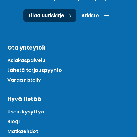
Tilaa uutiskirje
Arkisto
Ota yhteyttä
Asiakaspalvelu
Lähetä tarjouspyyntö
Varaa risteily
Hyvä tietää
Usein kysyttyä
Blogi
Matkaehdot