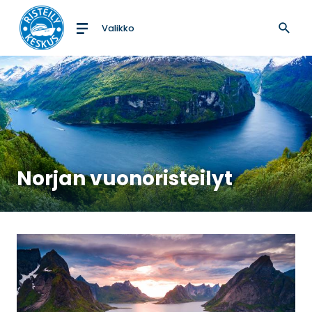
Valikko
Etusivulle
Norjan vuonoristeilyt