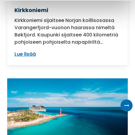
Kirkkoniemi
Kirkkoniemi sijaitsee Norjan koillisosassa
Varangerfjord-vuonon haarassa nimeltä
Bøkfjord. Kaupunki sijaitsee 400 kilometriä
pohjoiseen pohjoiselta napapiiriltä…
Lue lisää
: Kirkkoniemi