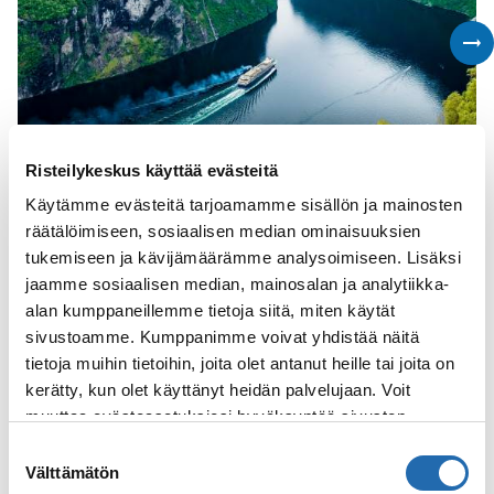
Risteilykeskus käyttää evästeitä
Käytämme evästeitä tarjoamamme sisällön ja mainosten
Varaa n
räätälöimiseen, sosiaalisen median ominaisuuksien
tukemiseen ja kävijämäärämme analysoimiseen. Lisäksi
Katso kaikki
jaamme sosiaalisen median, mainosalan ja analytiikka-
alan kumppaneillemme tietoja siitä, miten käytät
sivustoamme. Kumppanimme voivat yhdistää näitä
tietoja muihin tietoihin, joita olet antanut heille tai joita on
kerätty, kun olet käyttänyt heidän palvelujaan. Voit
muuttaa evästeasetuksiesi hyväksyntää sivuston
alalaidassa olevasta
Evästeasetukset
linkistä.
Suostumuksen
Välttämätön
valinta