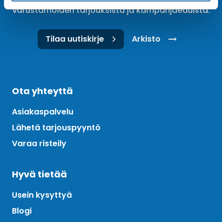
varustamoiden tarjouksista ja kampanjaeduista.
Tilaa uutiskirje
Arkisto
Ota yhteyttä
Asiakaspalvelu
Lähetä tarjouspyyntö
Varaa risteily
Hyvä tietää
Usein kysyttyä
Blogi