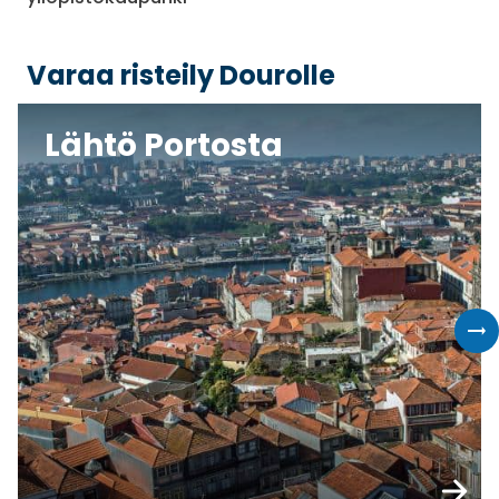
Varaa risteily Dourolle
Lähtö Portosta