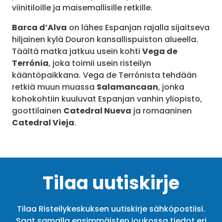
viinitiloille ja maisemallisille retkille.
Barca d’Alva
on lähes Espanjan rajalla sijaitseva
hiljainen kylä Douron kansallispuiston alueella.
Täältä matka jatkuu usein kohti
Vega de
Terrónia
, joka toimii usein risteilyn
kääntöpaikkana. Vega de Terrónista tehdään
retkiä muun muassa
Salamancaan
, jonka
kohokohtiin kuuluvat Espanjan vanhin yliopisto,
goottilainen
Catedral Nueva
ja romaaninen
Catedral Vieja
.
Tilaa uutiskirje
Tilaa Risteilykeskuksen uutiskirje sähköpostiisi.
Saat samalla ensimmäisten joukossa tiedot eri