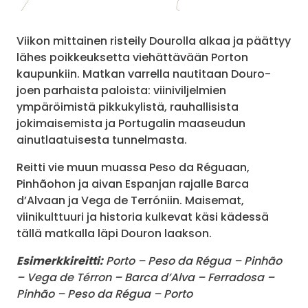
Viikon mittainen risteily Dourolla alkaa ja päättyy
lähes poikkeuksetta viehättävään Porton
kaupunkiin. Matkan varrella nautitaan Douro-
joen parhaista paloista: viiniviljelmien
ympäröimistä pikkukylistä, rauhallisista
jokimaisemista ja Portugalin maaseudun
ainutlaatuisesta tunnelmasta.
Reitti vie muun muassa Peso da Réguaan,
Pinhãohon ja aivan Espanjan rajalle Barca
d’Alvaan ja Vega de Terróniin. Maisemat,
viinikulttuuri ja historia kulkevat käsi kädessä
tällä matkalla läpi Douron laakson.
Esimerkkireitti:
Porto – Peso da Régua – Pinhão
– Vega de Térron – Barca d’Alva – Ferradosa –
Pinhão – Peso da Régua – Porto