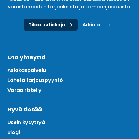
varustamoiden tarjouksista ja kampanjaeduista.
Tilaa uutiskirje
Arkisto
Ota yhteyttä
Asiakaspalvelu
Lähetä tarjouspyyntö
Varaa risteily
Hyvä tietää
Usein kysyttyä
Blogi