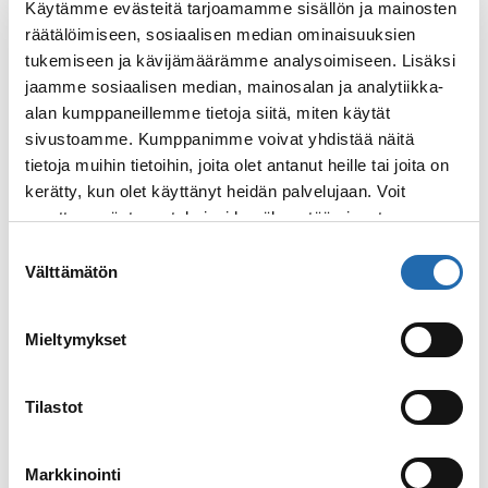
Käytämme evästeitä tarjoamamme sisällön ja mainosten
räätälöimiseen, sosiaalisen median ominaisuuksien
tukemiseen ja kävijämäärämme analysoimiseen. Lisäksi
Douron tärkeimmät
jaamme sosiaalisen median, mainosalan ja analytiikka-
nähtävyydet
alan kumppaneillemme tietoja siitä, miten käytät
sivustoamme. Kumppanimme voivat yhdistää näitä
Douron jokiristeilyt alkavat lähes poikkeuksetta
tietoja muihin tietoihin, joita olet antanut heille tai joita on
Portosta
, Portugalin toiseksi suurimmasta
kerätty, kun olet käyttänyt heidän palvelujaan. Voit
kaupungista. Entinen pääkaupunki tunnetaan
muuttaa evästeasetuksiesi hyväksyntää sivuston
erityisesti portviinistä, jota on valmistettu
alalaidassa olevasta
Evästeasetukset
linkistä.
Douron laaksossa jo 1400-luvulta lähtien. Porto
Suostumuksen
kuuluu koko Pyreneiden niemimaan
Välttämätön
valinta
viehättävimpiin kaupunkeihin, eikä suotta.
Keskiaikaiset kujat, värikkäät talot ja kaupungin
Mieltymykset
yllä kohoavat barokkitornit luovat hurmaavan
tunnelman.
Tilastot
Kun eloisa Porto jää taakse, edessä odottaa
rauhallinen maalaisidylli: pieniä kyliä, viiniviljelmiä
ja mutkittelevaa jokimaisemaa. Tyypillisiä
Markkinointi