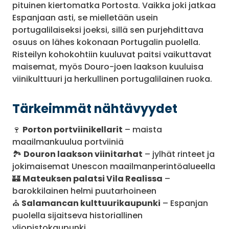
pituinen kiertomatka Portosta. Vaikka joki jatkaa
Espanjaan asti, se mielletään usein
portugalilaiseksi joeksi, sillä sen purjehdittava
osuus on lähes kokonaan Portugalin puolella.
Risteilyn kohokohtiin kuuluvat paitsi vaikuttavat
maisemat, myös Douro-joen laakson kuuluisa
viinikulttuuri ja herkullinen portugalilainen ruoka.
Tärkeimmät nähtävyydet
🍷
Porton portviinikellarit
– maista
maailmankuulua portviiniä
🏞️
Douron laakson viinitarhat
– jylhät rinteet ja
jokimaisemat Unescon maailmanperintöalueella
🏰
Mateuksen palatsi Vila Realissa
–
barokkilainen helmi puutarhoineen
⛪
Salamancan kulttuurikaupunki
– Espanjan
puolella sijaitseva historiallinen
yliopistokaupunki