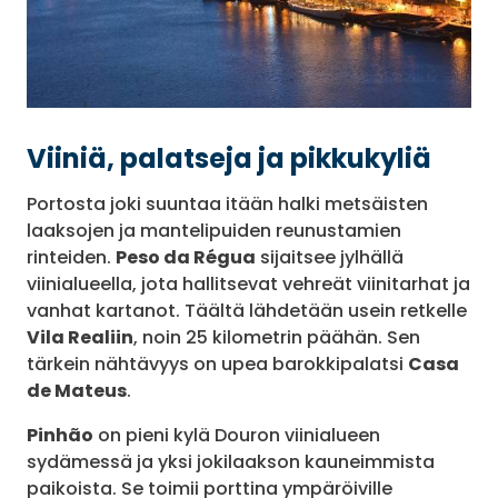
Viiniä, palatseja ja pikkukyliä
Portosta joki suuntaa itään halki metsäisten
laaksojen ja mantelipuiden reunustamien
rinteiden.
Peso da Régua
sijaitsee jylhällä
viinialueella, jota hallitsevat vehreät viinitarhat ja
vanhat kartanot. Täältä lähdetään usein retkelle
Vila Realiin
, noin 25 kilometrin päähän. Sen
tärkein nähtävyys on upea barokkipalatsi
Casa
de Mateus
.
Pinhão
on pieni kylä Douron viinialueen
sydämessä ja yksi jokilaakson kauneimmista
paikoista. Se toimii porttina ympäröiville