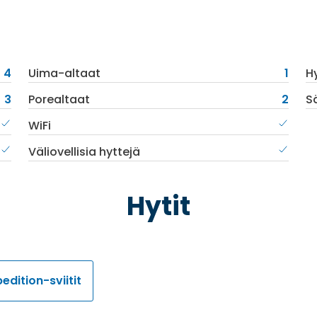
4
Uima-altaat
1
Hy
3
Porealtaat
2
S
WiFi
Väliovellisia hyttejä
Hytit
edition-sviitit