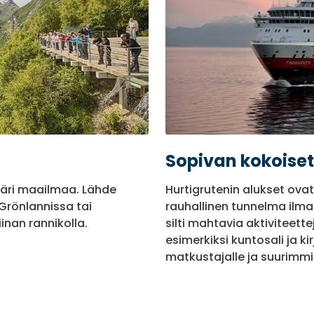
Sopivan kokoiset
mpäri maailmaa. Lähde
Hurtigrutenin alukset ovat 
rönlannissa tai
rauhallinen tunnelma ilma
inan rannikolla.
silti mahtavia aktiviteett
esimerkiksi kuntosali ja ki
matkustajalle ja suurimmi