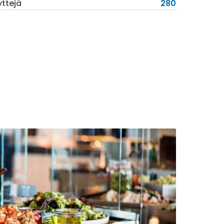
yttejä
280