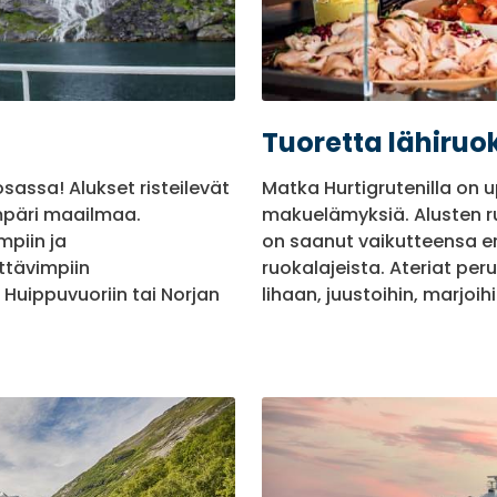
Tuoretta lähiruo
osassa! Alukset risteilevät
Matka Hurtigrutenilla on 
päri maailmaa.
makuelämyksiä. Alusten ru
mpiin ja
on saanut vaikutteensa eri
ttävimpiin
ruokalajeista. Ateriat peru
 Huippuvuoriin tai Norjan
lihaan, juustoihin, marjoih