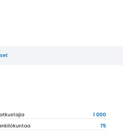
set
atkustajia
1 000
enkilökuntaa
75