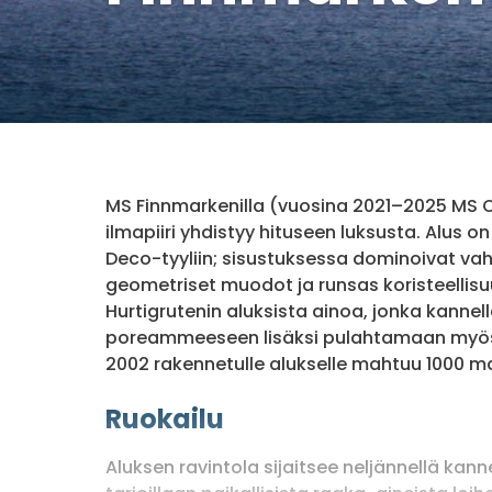
MS Finnmarkenilla (vuosina 2021–2025 MS O
ilmapiiri yhdistyy hituseen luksusta. Alus on
Deco-tyyliin; sisustuksessa dominoivat vah
geometriset muodot ja runsas koristeellis
Hurtigrutenin aluksista ainoa, jonka kanne
poreammeeseen lisäksi pulahtamaan myö
2002 rakennetulle alukselle mahtuu 1000 m
Ruokailu
Aluksen ravintola sijaitsee neljännellä kann