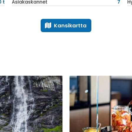
0 t
Asiakaskannet
7
H
Kansikartta