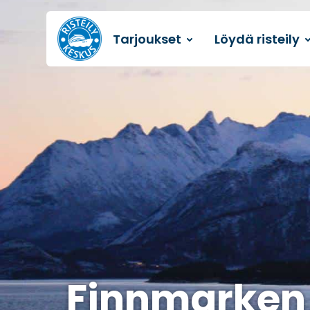
Tarjoukset
Löydä risteily
Etusivulle
Finnmarken