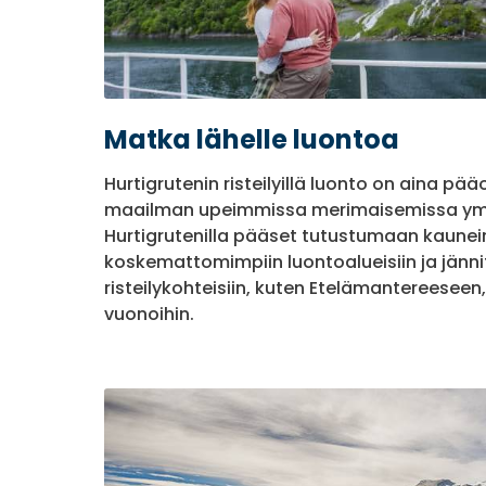
Matka lähelle luontoa
Hurtigrutenin risteilyillä luonto on aina pää
maailman upeimmissa merimaisemissa ym
Hurtigrutenilla pääset tutustumaan kaunei
koskemattomimpiin luontoalueisiin ja jänni
risteilykohteisiin, kuten Etelämantereeseen,
vuonoihin.