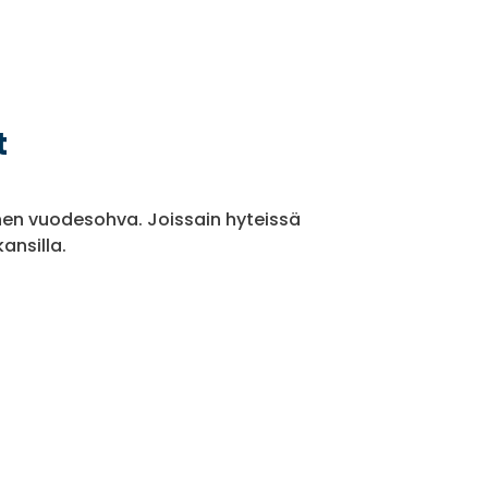
t
toinen vuodesohva. Joissain hyteissä
kansilla.