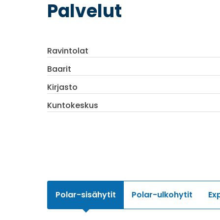
Palvelut
Ravintolat
Baarit
Kirjasto
Kuntokeskus
Polar-sisähytit
Polar-ulkohytit
Exp