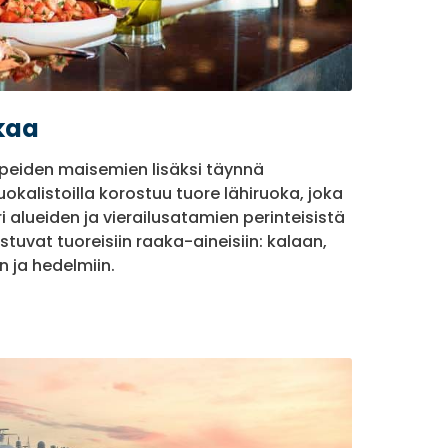
kaa
upeiden maisemien lisäksi täynnä
okalistoilla korostuu tuore lähiruoka, joka
 alueiden ja vierailusatamien perinteisistä
stuvat tuoreisiin raaka-aineisiin: kalaan,
in ja hedelmiin.