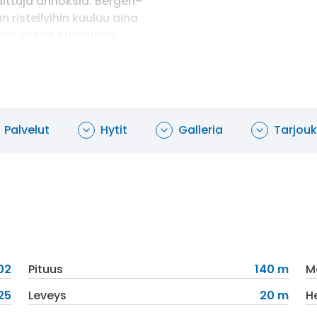
hdittuja annoksia. Bergen–
än risteilyihin kuuluu aina
t voi ostaa etukäteen
lo 7.30 alkaen, lounas klo
ravintolassa ja kahvilassa on
Palvelut
Hytit
Galleria
Tarjouk
kuuluu kaunis
 kauppa sekä sauna hyvällä
poreammetta.
02
Pituus
140 m
M
25
Leveys
20 m
H