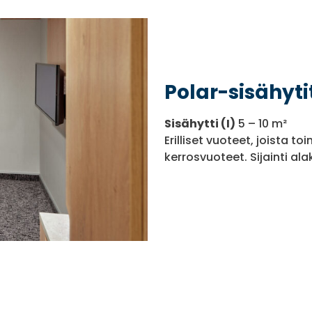
Polar-sisähyti
Sisähytti (I)
5 – 10 m²
Erilliset vuoteet, joista 
kerrosvuoteet. Sijainti ala