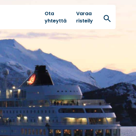
Ota
Varaa
Hae
yhteyttä
risteily