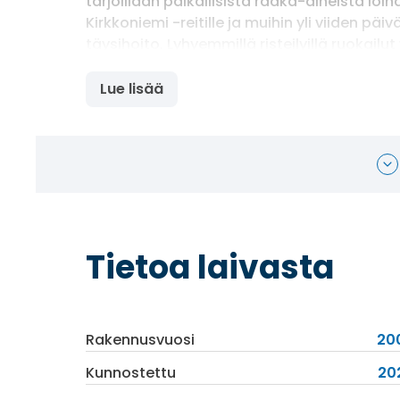
tarjoillaan paikallisista raaka-aineista loi
Kirkkoniemi -reitille ja muihin yli viiden päiv
täysihoito. Lyhyemmillä risteilyillä ruokailu
lisämaksua vastaan. Aamiainen tarjoillaan k
12–13 välillä ja illallinen klo 18. A la carte-
Lue lisää
asiakaspaikkoja sekä sisällä että ulkona.
Muut palvelut
MS Finnmarkenilla on hyvät palvelut, joihin 
näköalasalonki, kuntosali, baari, kirjasto,
näköalalla. Kannella uima-allas ja kaksi 
Tietoa laivasta
Rakennusvuosi
20
Kunnostettu
20