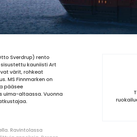
tto Sverdrup) rento
 sisustettu kauniisti Art
vat värit, rohkeat
uus. MS Finnmarken on
lla pääsee
T
s uima-altaassa. Vuonna
ruokailu
atkustajaa.
ella. Ravintolassa