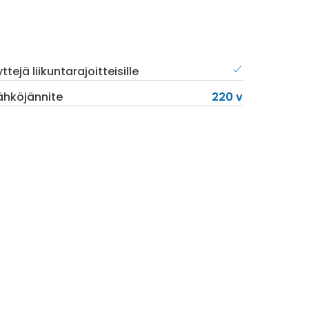
ttejä liikuntarajoitteisille
ähköjännite
220 v