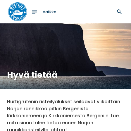
Valikko
Etusivulle
Hyvä tietää
Hurtigrutenin risteilyalukset seilaavat viikoittain
Norjan rannikkoa pitkin Bergenistä
Kirkkoniemeen ja Kirkkoniemestä Bergeniin. Lue,
mitä sinun tulee tietää ennen Norjan
rannikkoristeilylle lähtöä!