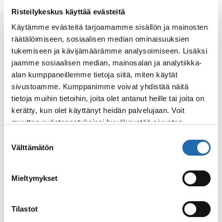
Risteilykeskus käyttää evästeitä
Käytämme evästeitä tarjoamamme sisällön ja mainosten
Kielet laivalla
räätälöimiseen, sosiaalisen median ominaisuuksien
tukemiseen ja kävijämäärämme analysoimiseen. Lisäksi
jaamme sosiaalisen median, mainosalan ja analytiikka-
Laivaannousu ja laivasta
alan kumppaneillemme tietoja siitä, miten käytät
poistuminen
sivustoamme. Kumppanimme voivat yhdistää näitä
tietoja muihin tietoihin, joita olet antanut heille tai joita on
kerätty, kun olet käyttänyt heidän palvelujaan. Voit
Lääkintäpalvelut ja terveys
muuttaa evästeasetuksiesi hyväksyntää sivuston
alalaidassa olevasta
Evästeasetukset
linkistä.
Suostumuksen
Välttämätön
valinta
Matkatavaroiden kuljetus
Mieltymykset
Nettiyhteys laivalla
Tilastot