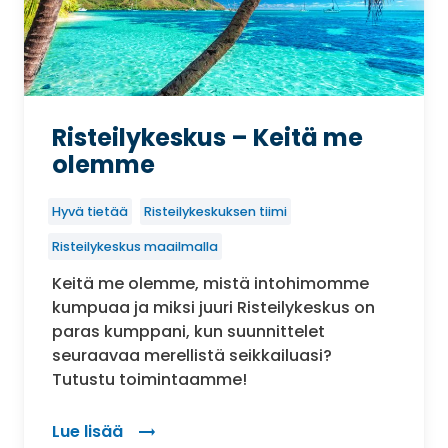
Risteilykeskus – Keitä me
olemme
Hyvä tietää
Risteilykeskuksen tiimi
Risteilykeskus maailmalla
Keitä me olemme, mistä intohimomme
kumpuaa ja miksi juuri Risteilykeskus on
paras kumppani, kun suunnittelet
seuraavaa merellistä seikkailuasi?
Tutustu toimintaamme!
Lue lisää
: Risteilykeskus – Keitä me olemme