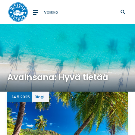
Valikko
Etusivulle
Avainsana: Hyvä tietää
14.5.2025
Blogi