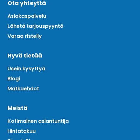
Ota yhteyttä
Asiakaspalvelu
Lähetä tarjouspyyntö
Varaa risteily
Hyvä tietää
Usein kysyttyä
Blogi
Matkaehdot
Meistä
Kotimainen asiantuntija
Hintatakuu