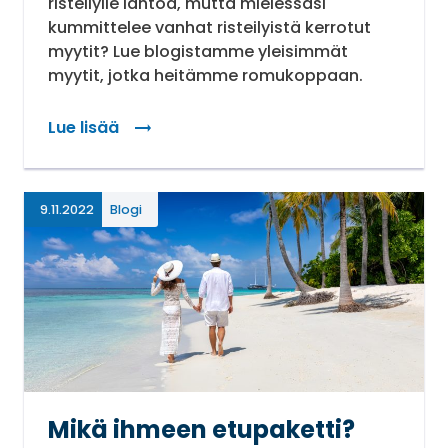
risteilylle lähtöä, mutta mielessäsi
kummittelee vanhat risteilyistä kerrotut
myytit? Lue blogistamme yleisimmät
myytit, jotka heitämme romukoppaan.
Lue lisää
: Viisi risteilymyyttiä – tiesitkö nämä asiat risteil
9.11.2022
Blogi
Mikä ihmeen etupaketti?