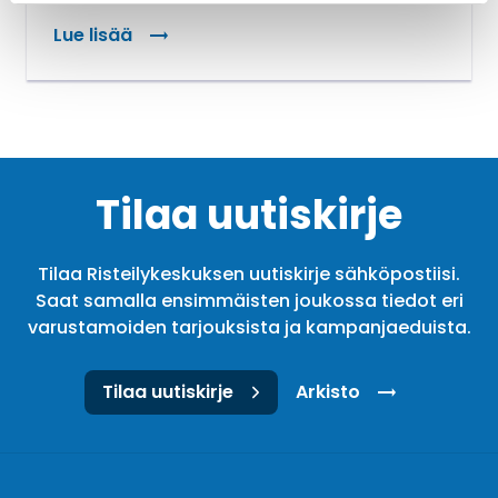
Lue lisää
: Risteily on joustava lomavaihtoehto
Tilaa uutiskirje
Tilaa Risteilykeskuksen uutiskirje sähköpostiisi.
Saat samalla ensimmäisten joukossa tiedot eri
varustamoiden tarjouksista ja kampanjaeduista.
Tilaa uutiskirje
Arkisto