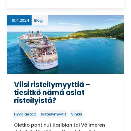
10.4.2024
Blogi
Viisi risteilymyyttiä –
tiesitkö nämä asiat
risteilyistä?
Hyvä tietää
Risteilymyytit
Vinkki
Oletko pohtinut Karibian tai Välimeren