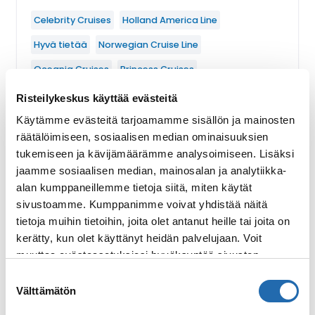
Celebrity Cruises
Holland America Line
Hyvä tietää
Norwegian Cruise Line
Oceania Cruises
Princess Cruises
Viime vuosina yhä useampi
Risteilykeskus käyttää evästeitä
risteilyvarustamo on tuonut myyntiin
Käytämme evästeitä tarjoamamme sisällön ja mainosten
lisämaksullisia etupaketteja risteilyilleen.
räätälöimiseen, sosiaalisen median ominaisuuksien
Näiden pakettien ydinidea on se, että voit
tukemiseen ja kävijämäärämme analysoimiseen. Lisäksi
lisätä risteilyllesi lisäpalveluja
jaamme sosiaalisen median, mainosalan ja analytiikka-
edullisempaan hintaan kuin jos ostaisit
alan kumppaneillemme tietoja siitä, miten käytät
kaikki pakettiin sisältyvät palvelut
sivustoamme. Kumppanimme voivat yhdistää näitä
erikseen.
tietoja muihin tietoihin, joita olet antanut heille tai joita on
kerätty, kun olet käyttänyt heidän palvelujaan. Voit
Lue lisää
: Mikä ihmeen etupaketti?
muuttaa evästeasetuksiesi hyväksyntää sivuston
alalaidassa olevasta
Evästeasetukset
linkistä.
Suostumuksen
Välttämätön
valinta
4.6.2020
Blogi