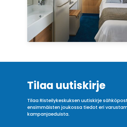
Tilaa uutiskirje
Tilaa Risteilykeskuksen uutiskirje sähköpost
ensimmäisten joukossa tiedot eri varustam
kampanjaeduista.