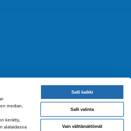
Salli kaikki
an
sen median,
Salli valinta
on kerätty,
Vain välttämättömät
n alalaidassa