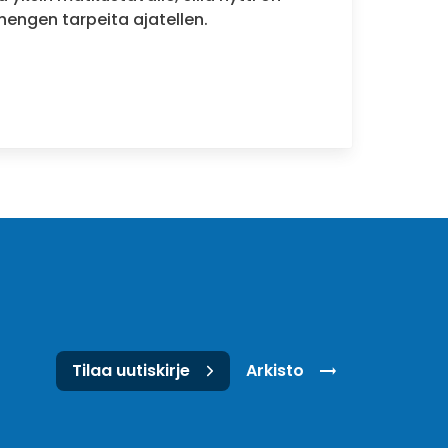
hengen tarpeita ajatellen.
nta yksin matkustavalle
Tilaa uutiskirje
Arkisto