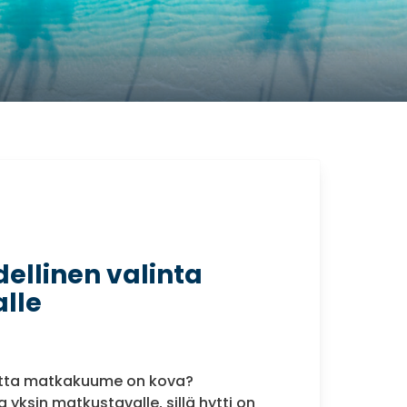
dellinen valinta
lle
tta matkakuume on kova?
a yksin matkustavalle, sillä hytti on