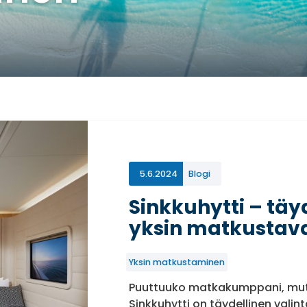
5.6.2024
Blogi
Sinkkuhytti – täy
yksin matkustava
Yksin matkustaminen
Puuttuuko matkakumppani, mu
Sinkkuhytti on täydellinen valint