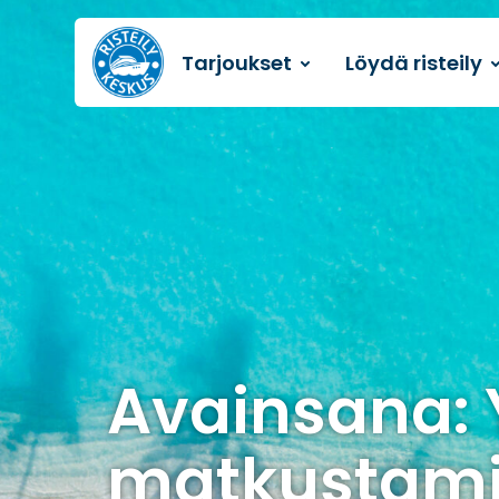
Tarjoukset
Löydä risteily
Etusivulle
Avainsana: 
matkustam