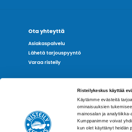
Ota yhteyttä
Asiakaspalvelu
Lähetä tarjouspyyntö
Varaa risteily
Meistä
Risteilykeskus käyttää ev
Kotimainen asiantuntija
Käytämme evästeitä tarjoa
Hintatakuu
ominaisuuksien tukemisee
Finnair Plus
mainosalan ja analytiikka-
Kumppanimme voivat yhdistää 
kun olet käyttänyt heidän 