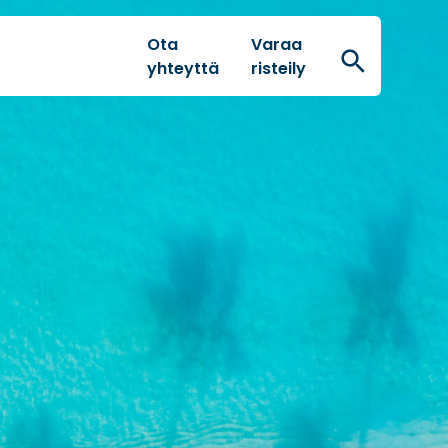
Ota
Varaa
Hae
yhteyttä
risteily