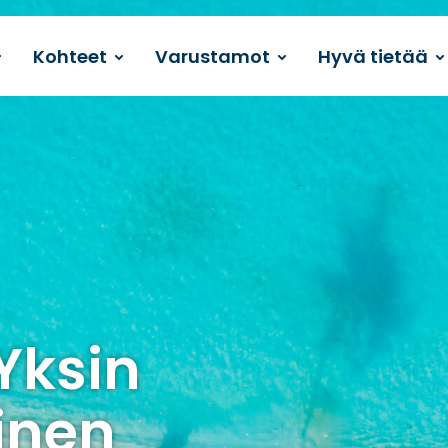
Kohteet
Varustamot
Hyvä tietää
Yksin
inen