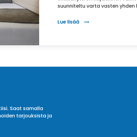
suunniteltu varta vasten yhden 
Lue lisää
: Sinkkuhytti – täydellinen vali
iisi. Saat samalla
oiden tarjouksista ja