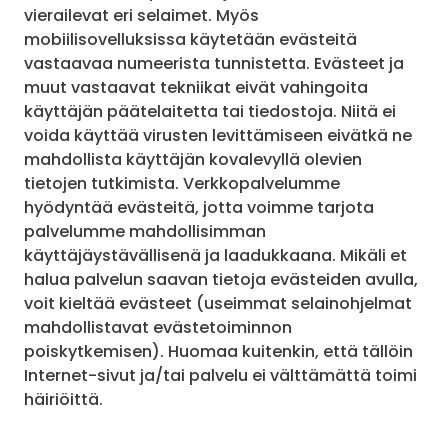
vierailevat eri selaimet. Myös
mobiilisovelluksissa käytetään evästeitä
vastaavaa numeerista tunnistetta. Evästeet ja
muut vastaavat tekniikat eivät vahingoita
käyttäjän päätelaitetta tai tiedostoja. Niitä ei
voida käyttää virusten levittämiseen eivätkä ne
mahdollista käyttäjän kovalevyllä olevien
tietojen tutkimista. Verkkopalvelumme
hyödyntää evästeitä, jotta voimme tarjota
palvelumme mahdollisimman
käyttäjäystävällisenä ja laadukkaana. Mikäli et
halua palvelun saavan tietoja evästeiden avulla,
voit kieltää evästeet (useimmat selainohjelmat
mahdollistavat evästetoiminnon
poiskytkemisen). Huomaa kuitenkin, että tällöin
Internet-sivut ja/tai palvelu ei välttämättä toimi
häiriöittä.