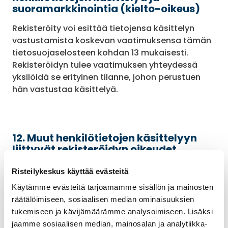
suoramarkkinointia (kielto-oikeus)
Rekisteröity voi esittää tietojensa käsittelyn
vastustamista koskevan vaatimuksensa tämän
tietosuojaselosteen kohdan 13 mukaisesti.
Rekisteröidyn tulee vaatimuksen yhteydessä
yksilöidä se erityinen tilanne, johon perustuen
hän vastustaa käsittelyä.
12. Muut henkilötietojen käsittelyyn
liittyvät rekisteröidyn oikeudet
12.1.
Rekisteröidyn oikeus saada pääsy tietoihin
Risteilykeskus käyttää evästeitä
(tarkastusoikeus)
Käytämme evästeitä tarjoamamme sisällön ja mainosten
Rekisteröidyllä on oikeus tarkastaa, mitä häntä
räätälöimiseen, sosiaalisen median ominaisuuksien
koskevia tietoja Travel Specialist Group Oy
tukemiseen ja kävijämäärämme analysoimiseen. Lisäksi
markkinointirekisteriin on talletettu.
jaamme sosiaalisen median, mainosalan ja analytiikka-