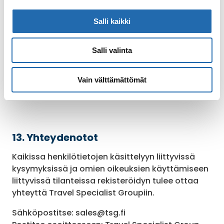
toiminnassaan soveltuvaa tietosuojasääntelyä.
Salli kaikki
12.4.
Muut oikeudet
Mikäli henkilötietoja käsitellään rekisteröidyn
Salli valinta
suostumukseen perustuen, rekisteröidyllä on
oikeus peruuttaa suostumuksensa ilmoittamalla
tästä Travel Specialist Group Oy:lle tämän
Vain välttämättömät
tietosuojaselosteen kohdan 13 mukaisesti.
13. Yhteydenotot
Kaikissa henkilötietojen käsittelyyn liittyvissä
kysymyksissä ja omien oikeuksien käyttämiseen
liittyvissä tilanteissa rekisteröidyn tulee ottaa
yhteyttä Travel Specialist Groupiin.
Sähköpostitse: sales@tsg.fi