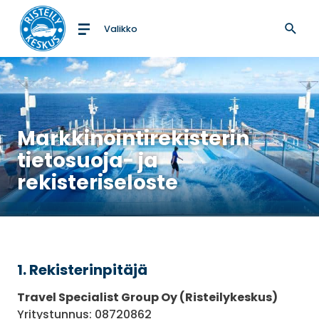
Valikko
Etusivulle
Markkinointirekisterin
tietosuoja- ja
rekisteriseloste
1. Rekisterinpitäjä
Travel Specialist Group Oy (Risteilykeskus)
Yritystunnus: 08720862