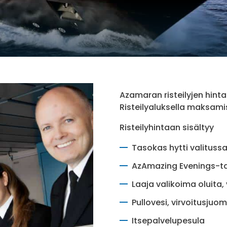
Azamaran risteilyjen hintaa
Risteilyaluksella maksamis
Risteilyhintaan sisältyy
Tasokas hytti valituss
AzAmazing Evenings-
Laaja valikoima oluita,
Pullovesi, virvoitusjuom
Itsepalvelupesula