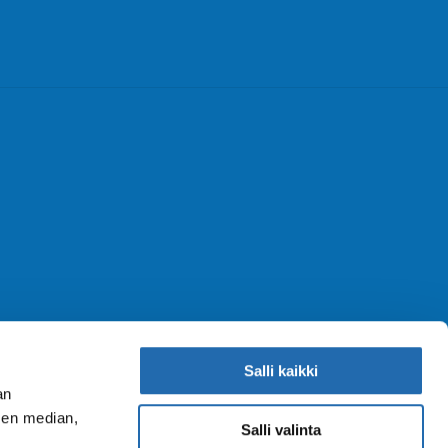
Salli kaikki
an
sen median,
Salli valinta