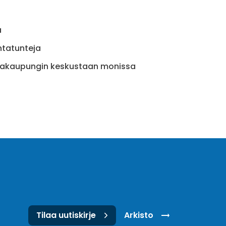
a
ntatunteja
amakaupungin keskustaan monissa
Tilaa uutiskirje
Arkisto