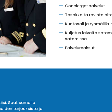
Concierge-palvelut
Tasokkaita ravintoloit
Kuntosali ja ryhmäliiku
Kuljetus laivalta sat
satamissa
Palvelumaksut
iisi. Saat samalla
oiden tarjouksista ja