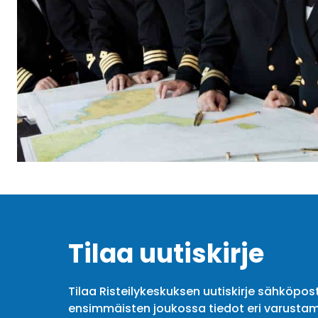
Tilaa uutiskirje
Tilaa Risteilykeskuksen uutiskirje sähköpost
ensimmäisten joukossa tiedot eri varustam