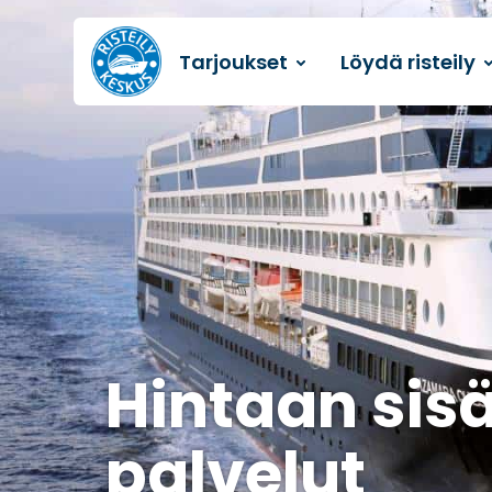
Tarjoukset
Löydä risteily
Etusivulle
Hintaan sis
palvelut