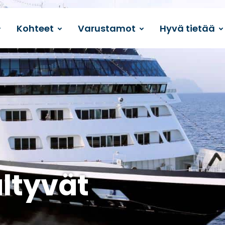
Kohteet
Varustamot
Hyvä tietää
ältyvät