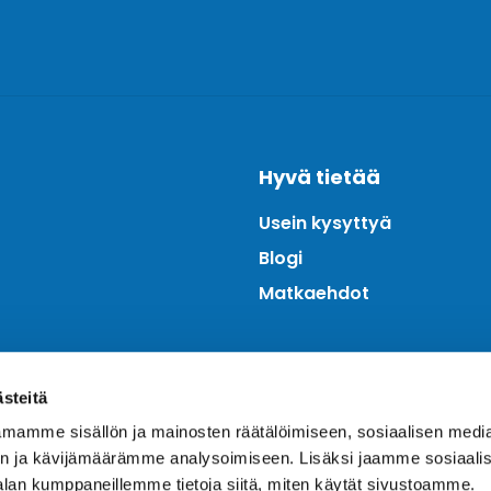
Hyvä tietää
Usein kysyttyä
Blogi
Matkaehdot
ästeitä
mamme sisällön ja mainosten räätälöimiseen, sosiaalisen medi
n ja kävijämäärämme analysoimiseen. Lisäksi jaamme sosiaali
alan kumppaneillemme tietoja siitä, miten käytät sivustoamme.