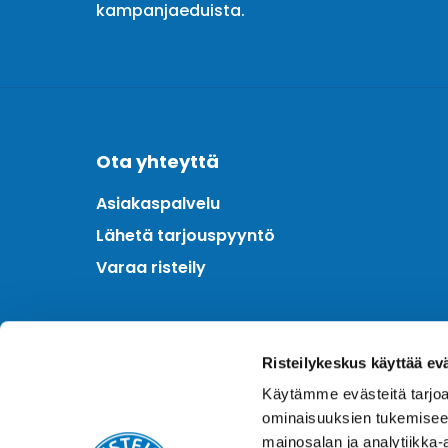
kampanjaeduista.
Ota yhteyttä
Asiakaspalvelu
Lähetä tarjouspyyntö
Varaa risteily
Meistä
Risteilykeskus käyttää ev
Kotimainen asiantuntija
Käytämme evästeitä tarjoa
Hintatakuu
ominaisuuksien tukemisee
Finnair Plus
mainosalan ja analytiikka-