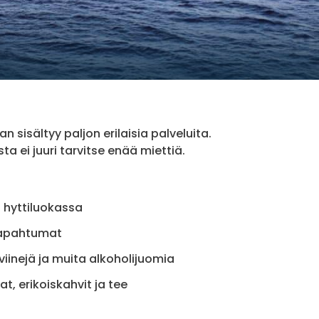
n sisältyy paljon erilaisia palveluita.
ta ei juuri tarvitse enää miettiä.
a hyttiluokassa
tapahtumat
 viinejä ja muita alkoholijuomia
at, erikoiskahvit ja tee