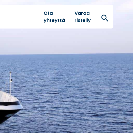
Ota
Varaa
Hae
yhteyttä
risteily