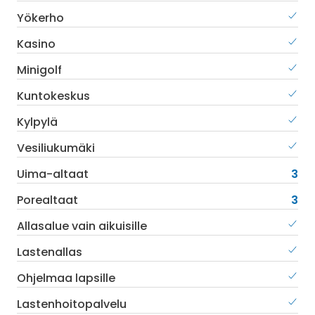
Yökerho
Kasino
Minigolf
Kuntokeskus
Kylpylä
Vesiliukumäki
Uima-altaat
3
Porealtaat
3
Allasalue vain aikuisille
Lastenallas
Ohjelmaa lapsille
Lastenhoitopalvelu