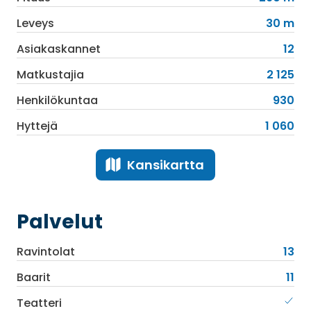
Leveys
30 m
Asiakaskannet
12
Matkustajia
2 125
Henkilökuntaa
930
Hyttejä
1 060
Kansikartta
Palvelut
Ravintolat
13
Baarit
11
Teatteri