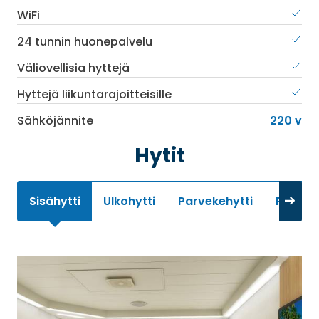
WiFi
24 tunnin huonepalvelu
Väliovellisia hyttejä
Hyttejä liikuntarajoitteisille
Sähköjännite
220 v
Hytit
Sisähytti
Ulkohytti
Parvekehytti
Premiu