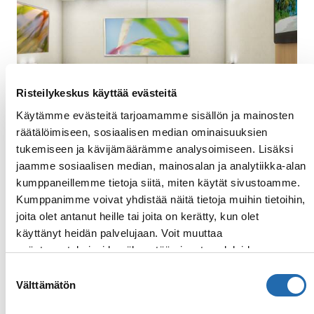
Risteilykeskus käyttää evästeitä
Käytämme evästeitä tarjoamamme sisällön ja mainosten
räätälöimiseen, sosiaalisen median ominaisuuksien
tukemiseen ja kävijämäärämme analysoimiseen. Lisäksi
jaamme sosiaalisen median, mainosalan ja analytiikka-alan
kumppaneillemme tietoja siitä, miten käytät sivustoamme.
Sisähytti
Kumppanimme voivat yhdistää näitä tietoja muihin tietoihin,
Viihtyisissä sisähyteissä on kaksi mukavaa
joita olet antanut heille tai joita on kerätty, kun olet
vuodetta, jotka hyttipalvelijat pyydettäessä
käyttänyt heidän palvelujaan. Voit muuttaa
yhdistävät parivuoteeksi. Hyttien varusteluun
evästeasetuksiesi hyväksyntää sivuston alalaidassa
kuuluu muun muassa televisio, puhelin,
olevasta
Evästeasetukset
linkistä.
Suostumuksen
tallelokero, ilmastointi, hiustenkuivaaja (ei
Välttämätön
valinta
Fantasia-luokan aluksilla), minibaari (ei kaikissa