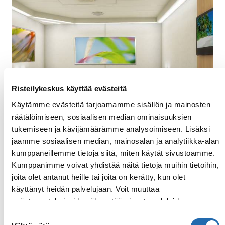
Risteilykeskus käyttää evästeitä
Käytämme evästeitä tarjoamamme sisällön ja mainosten
räätälöimiseen, sosiaalisen median ominaisuuksien
tukemiseen ja kävijämäärämme analysoimiseen. Lisäksi
jaamme sosiaalisen median, mainosalan ja analytiikka-alan
kumppaneillemme tietoja siitä, miten käytät sivustoamme.
Sisähytti
Kumppanimme voivat yhdistää näitä tietoja muihin tietoihin,
joita olet antanut heille tai joita on kerätty, kun olet
Viihtyisissä sisähyteissä on kaksi mukavaa
käyttänyt heidän palvelujaan. Voit muuttaa
vuodetta, jotka hyttipalvelijat pyydettäessä
evästeasetuksiesi hyväksyntää sivuston alalaidassa
yhdistävät parivuoteeksi. Hyttien varusteluun
olevasta
Evästeasetukset
linkistä.
kuuluu muun muassa televisio, puhelin,
Suostumuksen