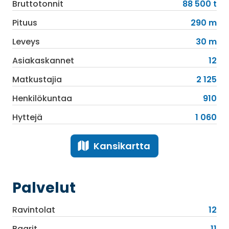
Bruttotonnit
88 500 t
Pituus
290 m
Leveys
30 m
Asiakaskannet
12
Matkustajia
2 125
Henkilökuntaa
910
Hyttejä
1 060
Kansikartta
Palvelut
Ravintolat
12
Baarit
11