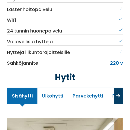
Lastenhoitopalvelu
WiFi
24 tunnin huonepalvelu
Väliovellisia hyttejä
Hyttejä liikuntarajoitteisille
Sähköjännite
220 v
Hytit
Sisähytti
Ulkohytti
Parvekehytti
Premiu