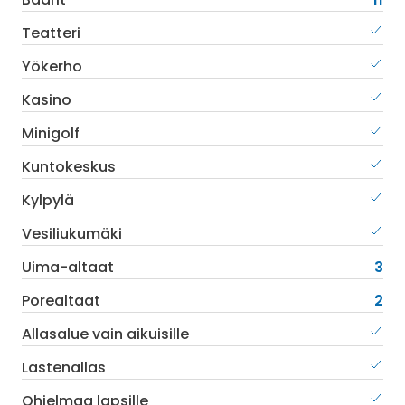
Teatteri
Yökerho
Kasino
Minigolf
Kuntokeskus
Kylpylä
Vesiliukumäki
Uima-altaat
3
Porealtaat
2
Allasalue vain aikuisille
Lastenallas
Ohjelmaa lapsille