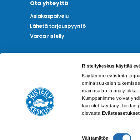
Ota yhteyttä
Asiakaspalvelu
Lähetä tarjouspyyntö
Varaa risteily
Meistä
Risteilykeskus käyttää ev
Kotimainen asiantuntija
Käytämme evästeitä tarjoa
Hintatakuu
ominaisuuksien tukemisee
Finnair Plus
mainosalan ja analytiikka-
Kumppanimme voivat yhdistää 
kun olet käyttänyt heidän 
olevasta
Evästeasetukset
Suostumuksen
Välttämätön