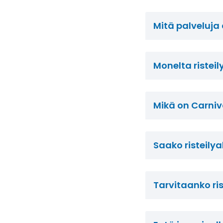
Mitä palveluja 
Monelta ristei
Mikä on Carniv
Saako risteilya
Tarvitaanko ris