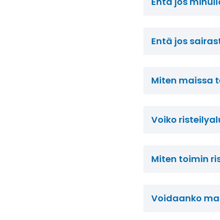
Entä jos minul
Entä jos sairas
Miten maissa t
Voiko risteilya
Miten toimin r
Voidaanko matk