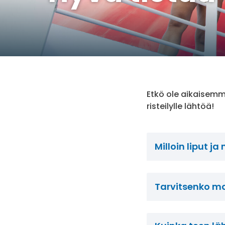
Etkö ole aikaisemmi
risteilylle lähtöä!
Milloin liput j
Tarvitsenko m