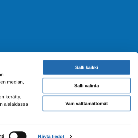
Salli kaikki
an
sen median,
Salli valinta
on kerätty,
Vain välttämättömät
n alalaidassa
Tietosuojakäytäntö
Evästeasetukset
ti
Näytä tiedot