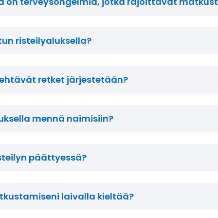
la on terveysongelmia, jotka rajoittavat matku
tun risteilyaluksella?
ehtävät retket järjestetään?
luksella mennä naimisiin?
isteilyn päättyessä?
ustamiseni laivalla kieltää?