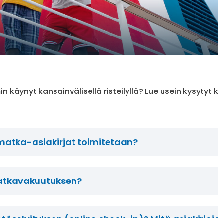
n käynyt kansainvälisellä risteilyllä? Lue usein kysyty
a matka-asiakirjat toimitetaan?
atkavakuutuksen?