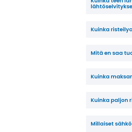
Kuinka teen läh
lähtöselvityks
Kuinka risteil
Mitä en saa tuo
Kuinka maksan
Kuinka paljon r
Millaiset sähkö