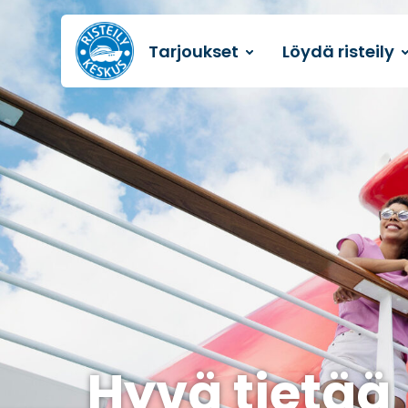
Tarjoukset
Löydä risteily
Etusivulle
Hyvä tietää