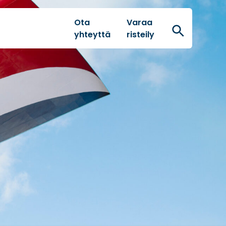
Ota
Varaa
Hae
yhteyttä
risteily