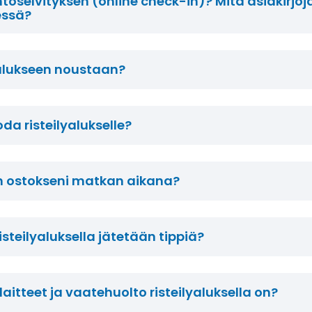
töselvityksen (online check-in)? Mitä asiakirjoj
essä?
yalukseen noustaan?
da risteilyalukselle?
 ostokseni matkan aikana?
isteilyaluksella jätetään tippiä?
laitteet ja vaatehuolto risteilyaluksella on?