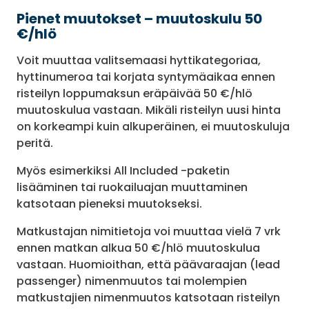
Pienet muutokset – muutoskulu 50
€/hlö
Voit muuttaa valitsemaasi hyttikategoriaa,
hyttinumeroa tai korjata syntymäaikaa ennen
risteilyn loppumaksun eräpäivää 50 €/hlö
muutoskulua vastaan. Mikäli risteilyn uusi hinta
on korkeampi kuin alkuperäinen, ei muutoskuluja
peritä.
Myös esimerkiksi All Included -paketin
lisääminen tai ruokailuajan muuttaminen
katsotaan pieneksi muutokseksi.
Matkustajan nimitietoja voi muuttaa vielä 7 vrk
ennen matkan alkua 50 €/hlö muutoskulua
vastaan. Huomioithan, että päävaraajan (lead
passenger) nimenmuutos tai molempien
matkustajien nimenmuutos katsotaan risteilyn