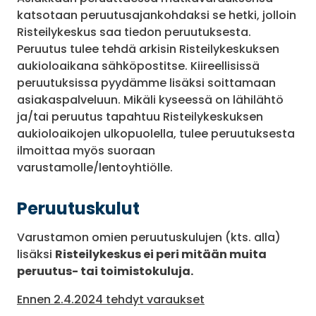
katsotaan peruutusajankohdaksi se hetki, jolloin
Risteilykeskus saa tiedon peruutuksesta.
Peruutus tulee tehdä arkisin Risteilykeskuksen
aukioloaikana sähköpostitse. Kiireellisissä
peruutuksissa pyydämme lisäksi soittamaan
asiakaspalveluun. Mikäli kyseessä on lähilähtö
ja/tai peruutus tapahtuu Risteilykeskuksen
aukioloaikojen ulkopuolella, tulee peruutuksesta
ilmoittaa myös suoraan
varustamolle/lentoyhtiölle.
Peruutuskulut
Varustamon omien peruutuskulujen (kts. alla)
lisäksi
Risteilykeskus ei peri mitään muita
peruutus- tai toimistokuluja.
Ennen 2.4.2024 tehdyt varaukset