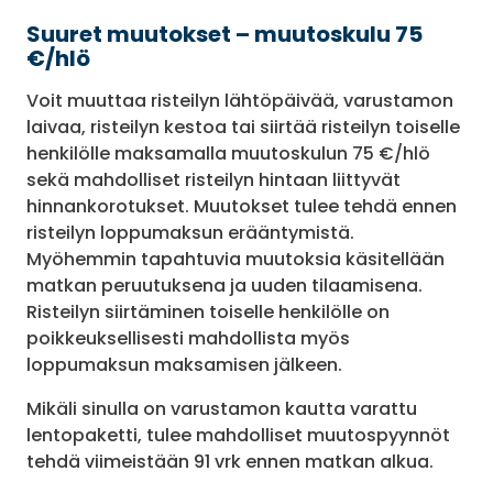
Suuret muutokset – muutoskulu 75
€/hlö
Voit muuttaa risteilyn lähtöpäivää, varustamon
laivaa, risteilyn kestoa tai siirtää risteilyn toiselle
henkilölle maksamalla muutoskulun 75 €/hlö
sekä mahdolliset risteilyn hintaan liittyvät
hinnankorotukset. Muutokset tulee tehdä ennen
risteilyn loppumaksun erääntymistä.
Myöhemmin tapahtuvia muutoksia käsitellään
matkan peruutuksena ja uuden tilaamisena.
Risteilyn siirtäminen toiselle henkilölle on
poikkeuksellisesti mahdollista myös
loppumaksun maksamisen jälkeen.
Mikäli sinulla on varustamon kautta varattu
lentopaketti, tulee mahdolliset muutospyynnöt
tehdä viimeistään 91 vrk ennen matkan alkua.