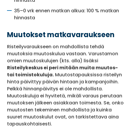
hinnasta
35–0 vrk ennen matkan alkua: 100 % matkan
hinnasta
Muutokset matkavaraukseen
Risteilyvaraukseen on mahdollista tehdä
muutoksia muutoskulua vastaan. Varustamon
omien muutoskulujen (kts. alla) lisäksi
Risteilykeskus ei peri mitään muita muutos-
tai toimistokuluja.
Muutostapauksissa risteilyn
hinta päivittyy päivän hintaan ja kampanjoihin.
Pelkkä hinnanpäivitys ei ole mahdollista.
Muutoskuluja ei hyvitetä, mikäli varaus perutaan
muutoksen jälkeen asiakkaan toimesta. Se, onko
muutosten tekeminen mahdollista ja kuinka
suuret muutoskulut ovat, on tarkistettava aina
tapauskohtaisesti.