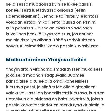
sellaisessa muodossa kuin se lukee passisi
koneellisesti luettavassa osiossa (esim.
Haemaelaeinen). Lennolle tai risteilylle lähtösi
voidaan estää, mikäli lentolipussa on eri nimi
kuin passissa. Joissakin maissa vaaditaan
kuvallinen henkilöllisyystodistus, jos nouset
maihin risteilyn aikana. Tähän tarkoitukseen
soveltuu esimerkiksi kopio passin kuvasivusta.
Matkustaminen Yhdysvaltoihin
Yhdysvaltain viranomaismääräysten mukaisesti
jokaisella maahan saapuvalla Suomen
kansalaisella tulee olla oma, koneellisesti
luettava passi, ja siinä tulee olla digitaalinen
valokuva. Passi on koneellisesti luettava, kun sen
tietosivun alalaidassa on kaksi tekstiriviä, joissa
passia koskevat tiedot on merkittynä kirjaimin ja
>-merkein. Tällaisella passilla voi matkustaa