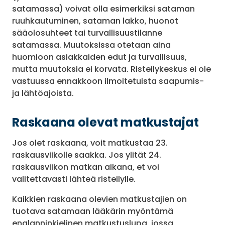
satamassa) voivat olla esimerkiksi sataman
ruuhkautuminen, sataman lakko, huonot
sääolosuhteet tai turvallisuustilanne
satamassa. Muutoksissa otetaan aina
huomioon asiakkaiden edut ja turvallisuus,
mutta muutoksia ei korvata. Risteilykeskus ei ole
vastuussa ennakkoon ilmoitetuista saapumis-
ja lähtöajoista.
Raskaana olevat matkustajat
Jos olet raskaana, voit matkustaa 23.
raskausviikolle saakka. Jos ylität 24.
raskausviikon matkan aikana, et voi
valitettavasti lähteä risteilylle.
Kaikkien raskaana olevien matkustajien on
tuotava satamaan lääkärin myöntämä
englanninkielinen matkustuslupa, jossa