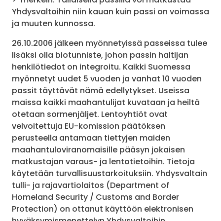
Yhdysvaltoihin niin kauan kuin passi on voimassa
ja muuten kunnossa.
26.10.2006 jälkeen myönnetyissä passeissa tulee
lisäksi olla biotunniste, johon passin haltijan
henkilötiedot on integroitu. Kaikki Suomessa
myönnetyt uudet 5 vuoden ja vanhat 10 vuoden
passit täyttävät nämä edellytykset. Useissa
maissa kaikki maahantulijat kuvataan ja heiltä
otetaan sormenjäljet. Lentoyhtiöt ovat
velvoitettuja EU-komission päätöksen
perusteella antamaan tiettyjen maiden
maahantuloviranomaisille pääsyn jokaisen
matkustajan varaus- ja lentotietoihin. Tietoja
käytetään turvallisuustarkoituksiin. Yhdysvaltain
tulli- ja rajavartiolaitos (Department of
Homeland Security / Customs and Border
Protection) on ottanut käyttöön elektronisen
hyväksymismenettelyn Yhdysvaltoihin