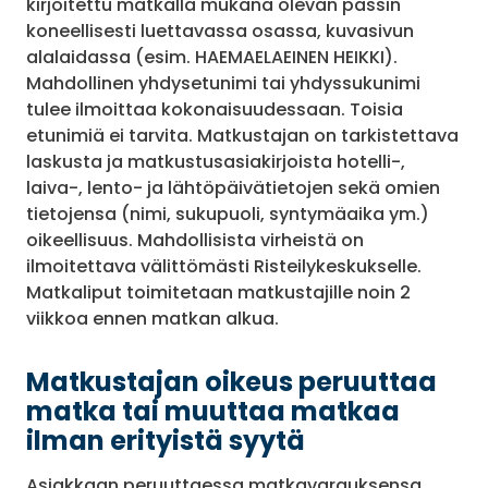
kirjoitettu matkalla mukana olevan passin
koneellisesti luettavassa osassa, kuvasivun
alalaidassa (esim. HAEMAELAEINEN HEIKKI).
Mahdollinen yhdysetunimi tai yhdyssukunimi
tulee ilmoittaa kokonaisuudessaan. Toisia
etunimiä ei tarvita. Matkustajan on tarkistettava
laskusta ja matkustusasiakirjoista hotelli-,
laiva-, lento- ja lähtöpäivätietojen sekä omien
tietojensa (nimi, sukupuoli, syntymäaika ym.)
oikeellisuus. Mahdollisista virheistä on
ilmoitettava välittömästi Risteilykeskukselle.
Matkaliput toimitetaan matkustajille noin 2
viikkoa ennen matkan alkua.
Matkustajan oikeus peruuttaa
matka tai muuttaa matkaa
ilman erityistä syytä
Asiakkaan peruuttaessa matkavarauksensa