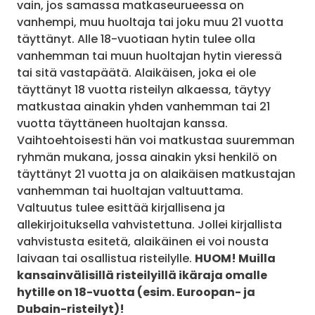
vain, jos samassa matkaseurueessa on
vanhempi, muu huoltaja tai joku muu 21 vuotta
täyttänyt. Alle 18-vuotiaan hytin tulee olla
vanhemman tai muun huoltajan hytin vieressä
tai sitä vastapäätä. Alaikäisen, joka ei ole
täyttänyt 18 vuotta risteilyn alkaessa, täytyy
matkustaa ainakin yhden vanhemman tai 21
vuotta täyttäneen huoltajan kanssa.
Vaihtoehtoisesti hän voi matkustaa suuremman
ryhmän mukana, jossa ainakin yksi henkilö on
täyttänyt 21 vuotta ja on alaikäisen matkustajan
vanhemman tai huoltajan valtuuttama.
Valtuutus tulee esittää kirjallisena ja
allekirjoituksella vahvistettuna. Jollei kirjallista
vahvistusta esitetä, alaikäinen ei voi nousta
laivaan tai osallistua risteilylle.
HUOM! Muilla
kansainvälisillä risteilyillä ikäraja omalle
hytille on 18-vuotta (esim. Euroopan- ja
Dubain-risteilyt)!