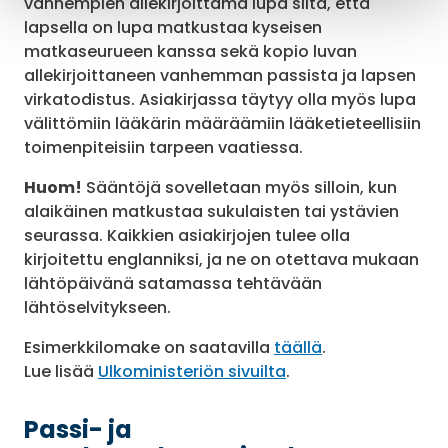
vanhempien allekirjoittama lupa siitä, että
lapsella on lupa matkustaa kyseisen
matkaseurueen kanssa sekä kopio luvan
allekirjoittaneen vanhemman passista ja lapsen
virkatodistus. Asiakirjassa täytyy olla myös lupa
välittömiin lääkärin määräämiin lääketieteellisiin
toimenpiteisiin tarpeen vaatiessa.
Huom!
Sääntöjä sovelletaan myös silloin, kun
alaikäinen matkustaa sukulaisten tai ystävien
seurassa. Kaikkien asiakirjojen tulee olla
kirjoitettu englanniksi, ja ne on otettava mukaan
lähtöpäivänä satamassa tehtävään
lähtöselvitykseen.
Esimerkkilomake on saatavilla
täällä
.
Lue lisää
Ulkoministeriön sivuilta
.
Passi- ja