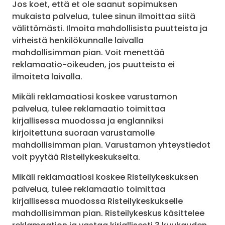
Jos koet, että et ole saanut sopimuksen
mukaista palvelua, tulee sinun ilmoittaa siitä
välittömästi. Ilmoita mahdollisista puutteista ja
virheistä henkilökunnalle laivalla
mahdollisimman pian. Voit menettää
reklamaatio-oikeuden, jos puutteista ei
ilmoiteta laivalla.
Mikäli reklamaatiosi koskee varustamon
palvelua, tulee reklamaatio toimittaa
kirjallisessa muodossa ja englanniksi
kirjoitettuna suoraan varustamolle
mahdollisimman pian. Varustamon yhteystiedot
voit pyytää Risteilykeskukselta.
Mikäli reklamaatiosi koskee Risteilykeskuksen
palvelua, tulee reklamaatio toimittaa
kirjallisessa muodossa Risteilykeskukselle
mahdollisimman pian. Risteilykeskus käsittelee