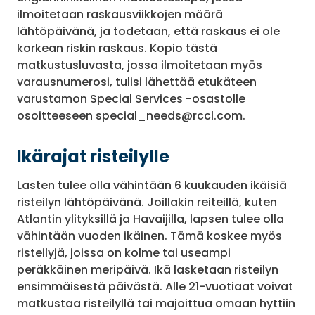
ilmoitetaan raskausviikkojen määrä
lähtöpäivänä, ja todetaan, että raskaus ei ole
korkean riskin raskaus. Kopio tästä
matkustusluvasta, jossa ilmoitetaan myös
varausnumerosi, tulisi lähettää etukäteen
varustamon Special Services -osastolle
osoitteeseen special_needs@rccl.com.
Ikärajat risteilylle
Lasten tulee olla vähintään 6 kuukauden ikäisiä
risteilyn lähtöpäivänä. Joillakin reiteillä, kuten
Atlantin ylityksillä ja Havaijilla, lapsen tulee olla
vähintään vuoden ikäinen. Tämä koskee myös
risteilyjä, joissa on kolme tai useampi
peräkkäinen meripäivä. Ikä lasketaan risteilyn
ensimmäisestä päivästä. Alle 21-vuotiaat voivat
matkustaa risteilyllä tai majoittua omaan hyttiin