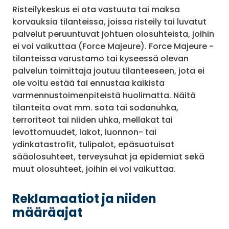
Risteilykeskus ei ota vastuuta tai maksa
korvauksia tilanteissa, joissa risteily tai luvatut
palvelut peruuntuvat johtuen olosuhteista, joihin
ei voi vaikuttaa (Force Majeure). Force Majeure -
tilanteissa varustamo tai kyseessä olevan
palvelun toimittaja joutuu tilanteeseen, jota ei
ole voitu estää tai ennustaa kaikista
varmennustoimenpiteistä huolimatta. Näitä
tilanteita ovat mm. sota tai sodanuhka,
terroriteot tai niiden uhka, mellakat tai
levottomuudet, lakot, luonnon- tai
ydinkatastrofit, tulipalot, epäsuotuisat
sääolosuhteet, terveysuhat ja epidemiat sekä
muut olosuhteet, joihin ei voi vaikuttaa.
Reklamaatiot ja niiden
määräajat