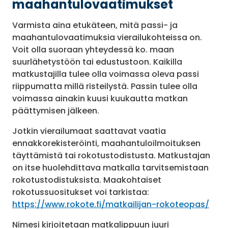
maahantulovaatimukset
Varmista aina etukäteen, mitä passi- ja
maahantulovaatimuksia vierailukohteissa on.
Voit olla suoraan yhteydessä ko. maan
suurlähetystöön tai edustustoon. Kaikilla
matkustajilla tulee olla voimassa oleva passi
riippumatta millä risteilystä. Passin tulee olla
voimassa ainakin kuusi kuukautta matkan
päättymisen jälkeen.
Jotkin vierailumaat saattavat vaatia
ennakkorekisteröinti, maahantuloilmoituksen
täyttämistä tai rokotustodistusta. Matkustajan
on itse huolehdittava matkalla tarvitsemistaan
rokotustodistuksista. Maakohtaiset
rokotussuositukset voi tarkistaa:
https://www.rokote.fi/matkailijan-rokoteopas/
Nimesi kirjoitetaan matkalippuun juuri