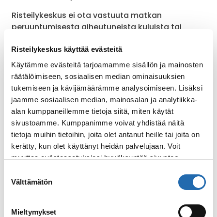
Risteilykeskus ei ota vastuuta matkan
peruuntumisesta aiheutuneista kuluista tai
korvaa matkan hintaa alaikäiselle, matkan
maksaneelle henkilölle tai seurueelle, jonka oli
Risteilykeskus käyttää evästeitä
tarkoitus matkustaa alaikäisen kanssa, jos
Käytämme evästeitä tarjoamamme sisällön ja mainosten
peruutus johtuu puutteellisesta
räätälöimiseen, sosiaalisen median ominaisuuksien
valtuutusasiakirjasta. Avioparit, joiden toinen
tukemiseen ja kävijämäärämme analysoimiseen. Lisäksi
osapuoli on täyttänyt 18 ja toinen on matkan
jaamme sosiaalisen median, mainosalan ja analytiikka-
alkaessa vähintään 21-vuotias, voivat varata
alan kumppaneillemme tietoja siitä, miten käytät
oman hytin. Heidän tulee esittää vihkitodistus
sivustoamme. Kumppanimme voivat yhdistää näitä
varausta tehdessään. Laivalla on
tietoja muihin tietoihin, joita olet antanut heille tai joita on
oleskelualueita, joissa on ikäraja. Täydellinen
kerätty, kun olet käyttänyt heidän palvelujaan. Voit
selvitys oleskelutilojen ikärajoista löytyy laivan
muuttaa evästeasetuksiesi hyväksyntää sivuston
päiväohjelmasta, jonka saat vastaanotosta.
alalaidassa olevasta
Evästeasetukset
linkistä.
Suostumuksen
Välttämätön
valinta
Matkustaminen ilman
huoltajia/toista huoltajaa tai
Mieltymykset