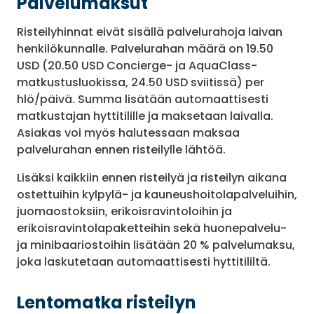
Palvelumaksut
Risteilyhinnat eivät sisällä palvelurahoja laivan
henkilökunnalle. Palvelurahan määrä on 19.50
USD (20.50 USD Concierge- ja AquaClass-
matkustusluokissa, 24.50 USD sviitissä) per
hlö/päivä. Summa lisätään automaattisesti
matkustajan hyttitilille ja maksetaan laivalla.
Asiakas voi myös halutessaan maksaa
palvelurahan ennen risteilylle lähtöä.
Lisäksi kaikkiin ennen risteilyä ja risteilyn aikana
ostettuihin kylpylä- ja kauneushoitolapalveluihin,
juomaostoksiin, erikoisravintoloihin ja
erikoisravintolapaketteihin sekä huonepalvelu-
ja minibaariostoihin lisätään 20 % palvelumaksu,
joka laskutetaan automaattisesti hyttitililtä.
Lentomatka risteilyn