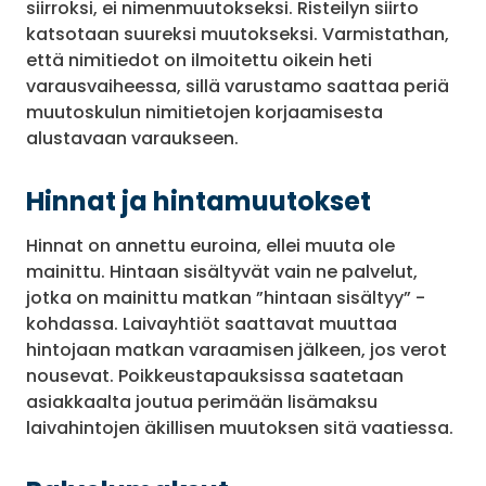
siirroksi, ei nimenmuutokseksi. Risteilyn siirto
katsotaan suureksi muutokseksi. Varmistathan,
että nimitiedot on ilmoitettu oikein heti
varausvaiheessa, sillä varustamo saattaa periä
muutoskulun nimitietojen korjaamisesta
alustavaan varaukseen.
Hinnat ja hintamuutokset
Hinnat on annettu euroina, ellei muuta ole
mainittu. Hintaan sisältyvät vain ne palvelut,
jotka on mainittu matkan ”hintaan sisältyy” -
kohdassa. Laivayhtiöt saattavat muuttaa
hintojaan matkan varaamisen jälkeen, jos verot
nousevat. Poikkeustapauksissa saatetaan
asiakkaalta joutua perimään lisämaksu
laivahintojen äkillisen muutoksen sitä vaatiessa.