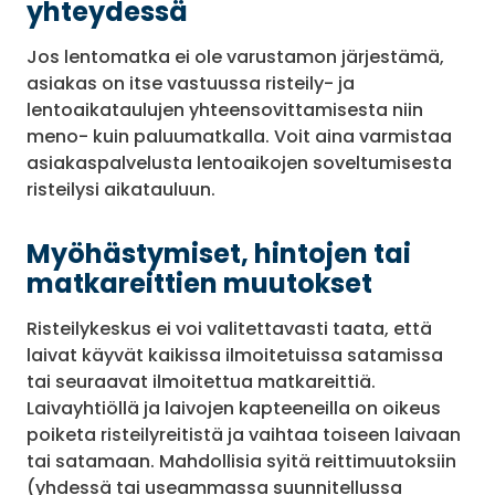
yhteydessä
Jos lentomatka ei ole varustamon järjestämä,
asiakas on itse vastuussa risteily- ja
lentoaikataulujen yhteensovittamisesta niin
meno- kuin paluumatkalla. Voit aina varmistaa
asiakaspalvelusta lentoaikojen soveltumisesta
risteilysi aikatauluun.
Myöhästymiset, hintojen tai
matkareittien muutokset
Risteilykeskus ei voi valitettavasti taata, että
laivat käyvät kaikissa ilmoitetuissa satamissa
tai seuraavat ilmoitettua matkareittiä.
Laivayhtiöllä ja laivojen kapteeneilla on oikeus
poiketa risteilyreitistä ja vaihtaa toiseen laivaan
tai satamaan. Mahdollisia syitä reittimuutoksiin
(yhdessä tai useammassa suunnitellussa