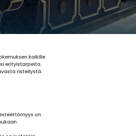
okemuksen kaikille
i erityistarpeita.
vasta risteilystä.
n esteettömyys on
 mukaan