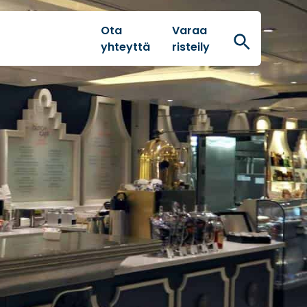
Ota
Varaa
Hae
yhteyttä
risteily