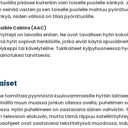
ätuolilla pääsee kuitenkin vain toiselle puolelle sänkyä.
 seinää vasten ja sen toiselle puolelle mahtuu pyörätu
änkyä, niiden välissä on tilaa pyörätuolille.
sible Cabins (AAC)
yttejä on laivoilla eniten. Ne ovat tavallisen hytin koko
mä hytit sopivat henkilöille, jotka eivät käytä apuväline
elykeppi tai kävelyteline. Tukikaiteet kylpyhuoneessa h
ainotukea tarvitsevia.
iset
e toimittaa pyynnöstä kuulovammaisille hyttiin laittee
ärinällä muun muassa jonkun ollessa ovella, puhelimen s
essa. Hytin puhelimeen on saatavana äänen vahvistin. T
television elokuviin, mutta tämä riippuu satelliittiyht
vaohjeet ovat saatavana tekstitetyssä muodossa. Ind