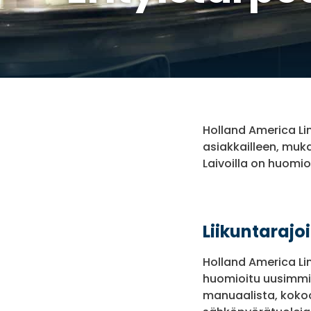
Holland America Li
asiakkailleen, muka
Laivoilla on huomio
Liikuntarajoi
Holland America Li
huomioitu uusimmill
manuaalista, kokoo