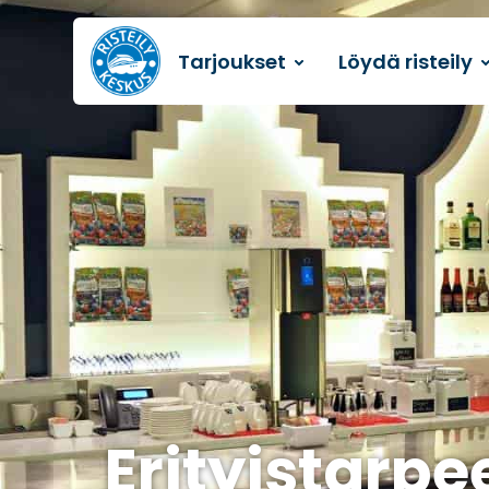
Tarjoukset
Löydä risteily
Etusivulle
Erityistarpe