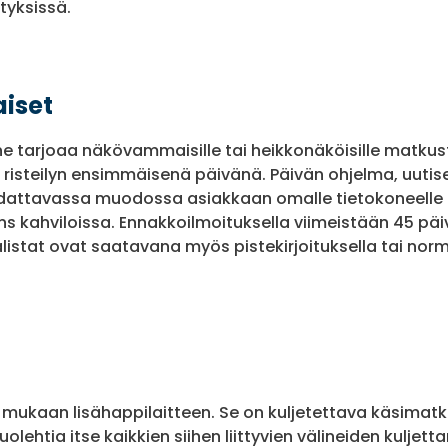
tyksissä.
iset
ne tarjoaa näkövammaisille tai heikkonäköisille matkust
 risteilyn ensimmäisenä päivänä. Päivän ohjelma, uutise
attavassa muodossa asiakkaan omalle tietokoneelle tai
ns kahviloissa. Ennakkoilmoituksella viimeistään 45 päi
alistat ovat saatavana myös pistekirjoituksella tai no
aa mukaan lisähappilaitteen. Se on kuljetettava käsimat
olehtia itse kaikkien siihen liittyvien välineiden kuljett