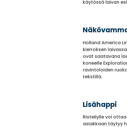
käytössä laivan esi
Näkövamma
Holland America Li
kierroksen laivassa
ovat saatavana lad
koneelle Exploratio
ravintoloiden ruok
tekstillä.
Lisähappi
Risteilylle voi ott
asiakkaan täytyy hu