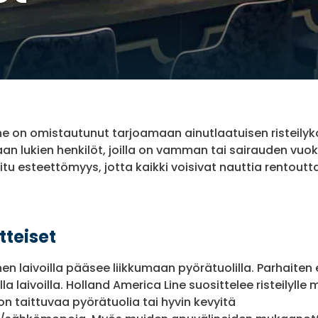
ne on omistautunut tarjoamaan ainutlaatuisen risteilyk
an lukien henkilöt, joilla on vamman tai sairauden vuoks
itu esteettömyys, jotta kaikki voisivat nauttia rentoutta
tteiset
nen laivoilla pääsee liikkumaan pyörätuolilla. Parhaite
a laivoilla. Holland America Line suosittelee risteilylle
n taittuvaa pyörätuolia tai hyvin kevyitä