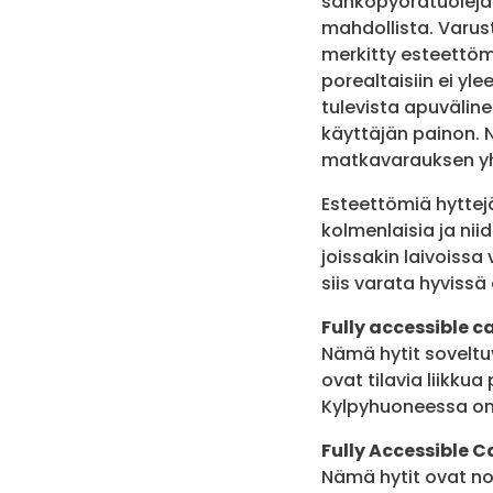
sähköpyörätuoleja
mahdollista. Varust
merkitty esteettömät
porealtaisiin ei yl
tulevista apuvälin
käyttäjän painon. N
matkavarauksen y
Esteettömiä hyttejä
kolmenlaisia ja ni
joissakin laivoiss
siis varata hyvissä 
Fully accessible c
Nämä hytit soveltuva
ovat tilavia liikku
Kylpyhuoneessa on t
Fully Accessible 
Nämä hytit ovat no