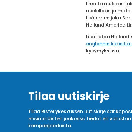
Ilmoita mukaan tu
mielellään jo matk
lisähapen joko Spe
Holland America Li
Lisätietoa Holland 
englannin kielisiltä 
kysymyksissä.
Tilaa uutiskirje
Tilaa Risteilykeskuksen uutiskirje sähköpost
ensimmäisten joukossa tiedot eri varustam
kampanjaeduista.