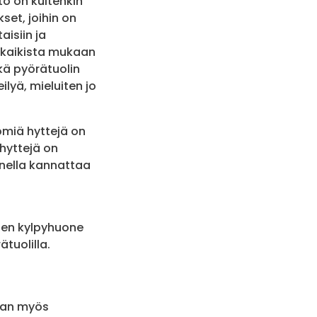
 on kuitenkin
set, joihin on
aisiin ja
n kaikista mukaan
kä pyörätuolin
lyä, mieluiten jo
tömiä hyttejä on
hyttejä on
inella kannattaa
a sen kylpyhuone
ätuolilla.
maan myös