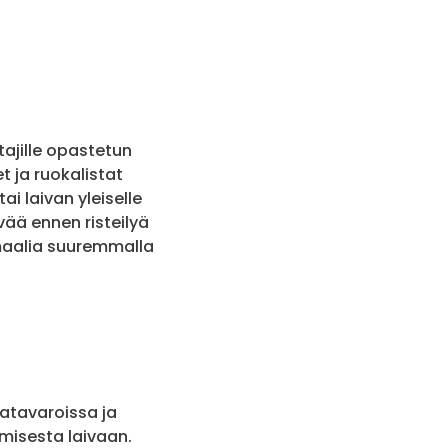
ajille opastetun
t ja ruokalistat
 laivan yleiselle
vää ennen risteilyä
rmaalia suuremmalla
katavaroissa ja
amisesta laivaan.