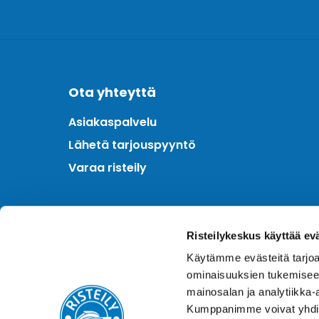
Ota yhteyttä
Asiakaspalvelu
Lähetä tarjouspyyntö
Varaa risteily
Meistä
Risteilykeskus käyttää ev
Kotimainen asiantuntija
Käytämme evästeitä tarjoa
Hintatakuu
ominaisuuksien tukemisee
Finnair Plus
mainosalan ja analytiikka-
Kumppanimme voivat yhdistää 