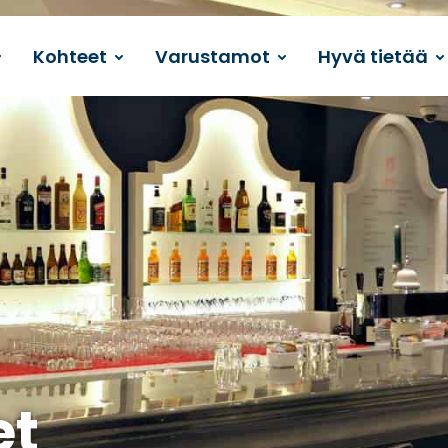
Kohteet
Varustamot
Hyvä tietää
et