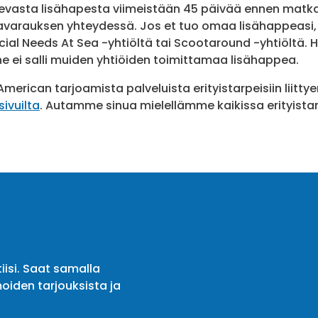
levasta lisähapesta viimeistään 45 päivää ennen matk
avarauksen yhteydessä. Jos et tuo omaa lisähappeasi, v
cial Needs At Sea -yhtiöltä tai Scootaround -yhtiöltä. 
ne ei salli muiden yhtiöiden toimittamaa lisähappea.
American tarjoamista palveluista erityistarpeisiin liitty
sivuilta
. Autamme sinua mielellämme kaikissa erityistarpe
iisi. Saat samalla
oiden tarjouksista ja