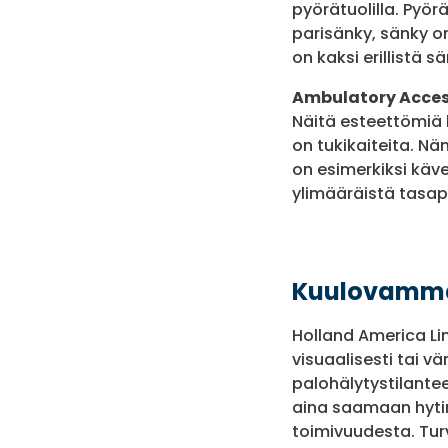
pyörätuolilla. Pyör
parisänky, sänky on
on kaksi erillistä s
Ambulatory Acces
Näitä esteettömiä h
on tukikaiteita. Nä
on esimerkiksi käv
ylimääräistä tasap
Kuulovamma
Holland America Lin
visuaalisesti tai v
palohälytystilante
aina saamaan hytin 
toimivuudesta. Tur