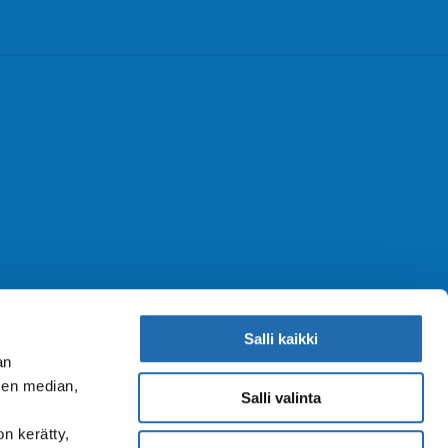
Salli kaikki
an
sen median,
Salli valinta
on kerätty,