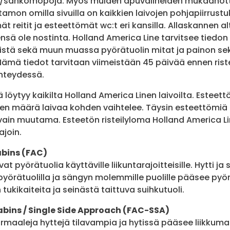
/sähkömopoja. Myös muiden apuvälineiden mukaanotto
amon omilla sivuilla on kaikkien laivojen pohjapiirrustuk
 reitit ja esteettömät wc:t eri kansilla. Allaskannen alt
eensä ole nostinta. Holland America Line tarvitsee tiedo
eistä sekä muun muassa pyörätuolin mitat ja painon se
ämä tiedot tarvitaan viimeistään 45 päivää ennen ristei
hteydessä.
 löytyy kaikilta Holland America Linen laivoilta. Esteet
iden määrä laivaa kohden vaihtelee. Täysin esteettömiä 
a vain muutama. Esteetön risteilyloma Holland America L
ajoin.
abins (FAC)
t pyörätuolia käyttäville liikuntarajoitteisille. Hytti j
a pyörätuolilla ja sängyn molemmille puolille pääsee pyör
ukikaiteita ja seinästä taittuva suihkutuoli.
Cabins / Single Side Approach (FAC-SSA)
rmaaleja hyttejä tilavampia ja hytissä pääsee liikku