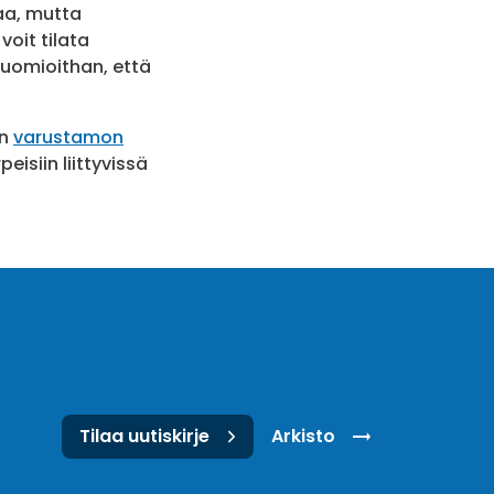
aa, mutta
oit tilata
Huomioithan, että
en
varustamon
isiin liittyvissä
Tilaa uutiskirje
Arkisto