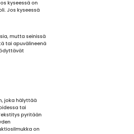
 Jos kyseessä on
oli. Jos kyseessä
isia, mutta seinissä
itä tai apuvälineenä
yödyttävät
n, joka hälyttää
oidessa tai
ekstitys pyritään
eyden
uktiosilmukka on