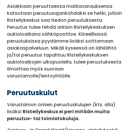
Asiakkaan peruuttaessa matkavarauksensa
katsotaan peruutusajankohdaksi se hetki, jolloin
Risteilykeskus saa tiedon peruutuksesta.
Peruutus tulee tehdä arkisin Risteilykeskuksen
aukioloaikana sähköpostitse. Kiireellisissä
peruutuksissa pyydämme lisäksi soittamaan
asiakaspalveluun. Mikäli kyseessä on lähilähtö
ja/tai peruutus tapahtuu Risteilykeskuksen
aukioloaikojen ulkopuolella, tulee peruutuksesta
ilmoittaa myös suoraan
varustamolle/lentoyhtiölle.
Peruutuskulut
Varustamon omien peruutuskulujen (kts. alla)
lisäksi
Risteilykeskus ei peri mitään muita
peruutus- tai toimistokuluja.