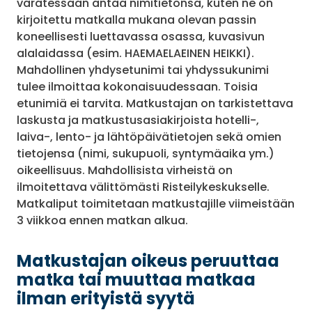
varatessaan antaa nimitietonsa, kuten ne on
kirjoitettu matkalla mukana olevan passin
koneellisesti luettavassa osassa, kuvasivun
alalaidassa (esim. HAEMAELAEINEN HEIKKI).
Mahdollinen yhdysetunimi tai yhdyssukunimi
tulee ilmoittaa kokonaisuudessaan. Toisia
etunimiä ei tarvita. Matkustajan on tarkistettava
laskusta ja matkustusasiakirjoista hotelli-,
laiva-, lento- ja lähtöpäivätietojen sekä omien
tietojensa (nimi, sukupuoli, syntymäaika ym.)
oikeellisuus. Mahdollisista virheistä on
ilmoitettava välittömästi Risteilykeskukselle.
Matkaliput toimitetaan matkustajille viimeistään
3 viikkoa ennen matkan alkua.
Matkustajan oikeus peruuttaa
matka tai muuttaa matkaa
ilman erityistä syytä