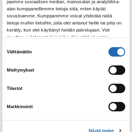
virkatodistus. Asiakirjassa täytyy olla myös lupa
jaamme sosiaalisen median, mainosalan ja analytiikka-
välittömiin lääkärin määräämiin lääketieteellisiin
alan kumppaneillemme tietoja siitä, miten käytät
toimenpiteisiin tarpeen vaatiessa.
sivustoamme. Kumppanimme voivat yhdistää näitä
tietoja muihin tietoihin, joita olet antanut heille tai joita on
Huom!
Sääntöjä sovelletaan myös silloin, kun
kerätty, kun olet käyttänyt heidän palvelujaan. Voit
alaikäinen matkustaa sukulaisten tai ystävien
muuttaa evästeasetuksiesi hyväksyntää sivuston
seurassa. Kaikkien asiakirjojen tulee olla
alalaidassa olevasta
Evästeasetukset
linkistä.
Suostumuksen
kirjoitettu englanniksi, ja ne on otettava mukaan
Välttämätön
valinta
lähtöpäivänä satamassa tehtävään
lähtöselvitykseen.
Mieltymykset
Esimerkkilomake on saatavilla
täällä
.
Lue lisää
Ulkoministeriön sivuilta
.
Tilastot
Passi- ja viisumivaatimukset
Markkinointi
Varmista aina etukäteen, mitä passi- ja
viisumivaatimuksia vierailukohteissa on. Voit olla
suoraan yhteydessä ko. maan suurlähetystöön
Näytä tiedot
tai edustustoon. Kaikilla matkustajilla tulee olla