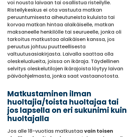
voi nousta laivaan tai osallistua risteilylle.
Risteilykeskus ei ota vastuuta matkan
peruuntumisesta aiheutuneista kuluista tai
korvaa matkan hintaa alaikäiselle, matkan
maksaneelle henkilölle tai seurueelle, jonka oli
tarkoitus matkustaa alaikäisen kanssa, jos
peruutus johtuu puutteellisesta
valtuutusasiakirjasta. Laivalla saattaa olla
oleskelualueita, joissa on ikäraja. Täydellinen
selvitys oleskelutilojen ikärajoista löytyy laivan
päiväohjelmasta, jonka saat vastaanotosta.
Matkustaminen ilman
huoltajia/toista huoltajaa tai
jos lapsella on eri sukunimi kuin
huoltajalla
Jos alle 18-vuotias matkustaa
vain toisen