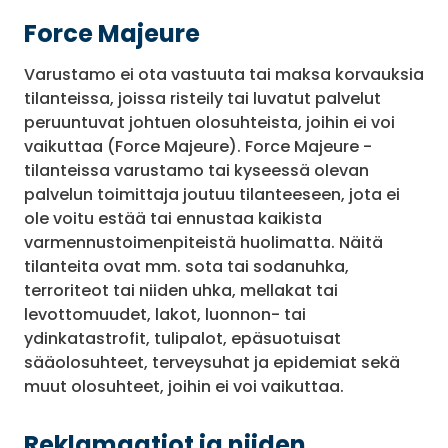
Force Majeure
Varustamo ei ota vastuuta tai maksa korvauksia
tilanteissa, joissa risteily tai luvatut palvelut
peruuntuvat johtuen olosuhteista, joihin ei voi
vaikuttaa (Force Majeure). Force Majeure -
tilanteissa varustamo tai kyseessä olevan
palvelun toimittaja joutuu tilanteeseen, jota ei
ole voitu estää tai ennustaa kaikista
varmennustoimenpiteistä huolimatta. Näitä
tilanteita ovat mm. sota tai sodanuhka,
terroriteot tai niiden uhka, mellakat tai
levottomuudet, lakot, luonnon- tai
ydinkatastrofit, tulipalot, epäsuotuisat
sääolosuhteet, terveysuhat ja epidemiat sekä
muut olosuhteet, joihin ei voi vaikuttaa.
Reklamaatiot ja niiden