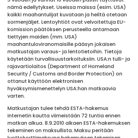
nämä edellytykset. Useissa maissa (esim. USA)
kaikki maahantulijat kuvataan ja heiltä otetaan
sormenjäljet. Lentoyhtiöt ovat velvoitettuja EU-
komission päätöksen perusteella antamaan
tiettyjen maiden (mm. USA)
maahantuloviranomaisille pääsyn jokaisen
matkustajan varaus- ja lentotietoihin. Tietoja
käytetään turvallisuustarkoituksiin. USA:n tulli- ja
rajavartiolaitos (Department of Homeland
Security / Customs and Border Protection) on
ottanut käyttöön elektronisen
hyväksymismenettelyn USA:han matkaavia
varten.
Matkustajan tulee tehdä ESTA-hakemus
internetin kautta viimeistään 72 tuntia ennen
matkan alkua. 8.9.2010 alkaen ESTA-hakemuksen
tekeminen on maksullista. Maksu peritään
luottokorttimaksuna hakemuksen tekemisen