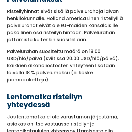
Risteilyhinnat eivät sisällä palvelurahoja laivan
henkilökunnalle. Holland America Linen risteilyillä
palvelurahat eivät ole EU-maiden kansalaisille
pakollinen osa risteilyn hintaan. Palvelurahan
jättämistä kuitenkin suositellaan.
Palvelurahan suositeltu määrä on 18.00
USD/hlö/päivä (sviitissä 20.00 USD/hlö/päivä).
Kaikkien alkoholiostosten yhteyteen lisätään
laivalla 18 % palvelumaksu (ei koske
juomapaketteja).
Lentomatka risteilyn
yhteydessä
Jos lentomatka ei ole varustamon järjestämä,
asiakas on itse vastuussa risteily- ja
lentoaikataulujen yhteensovittamisesta niin