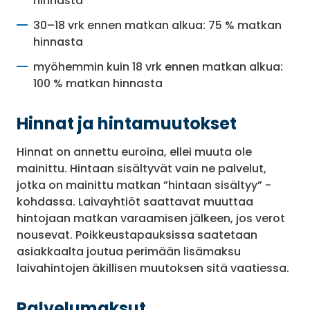
hinnasta
30–18 vrk ennen matkan alkua: 75 % matkan
hinnasta
myöhemmin kuin 18 vrk ennen matkan alkua:
100 % matkan hinnasta
Hinnat ja hintamuutokset
Hinnat on annettu euroina, ellei muuta ole
mainittu. Hintaan sisältyvät vain ne palvelut,
jotka on mainittu matkan ”hintaan sisältyy” -
kohdassa. Laivayhtiöt saattavat muuttaa
hintojaan matkan varaamisen jälkeen, jos verot
nousevat. Poikkeustapauksissa saatetaan
asiakkaalta joutua perimään lisämaksu
laivahintojen äkillisen muutoksen sitä vaatiessa.
Palvelumaksut