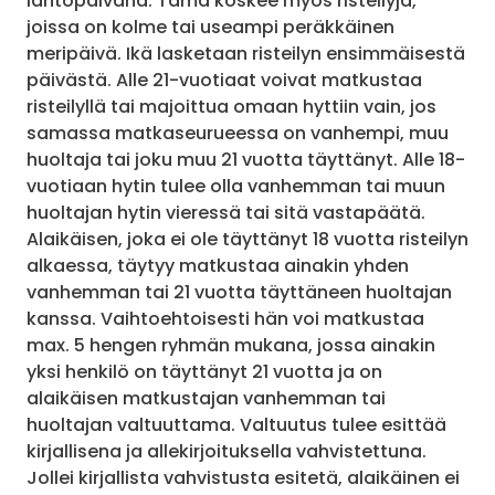
lähtöpäivänä. Tämä koskee myös risteilyjä,
joissa on kolme tai useampi peräkkäinen
meripäivä. Ikä lasketaan risteilyn ensimmäisestä
päivästä. Alle 21-vuotiaat voivat matkustaa
risteilyllä tai majoittua omaan hyttiin vain, jos
samassa matkaseurueessa on vanhempi, muu
huoltaja tai joku muu 21 vuotta täyttänyt. Alle 18-
vuotiaan hytin tulee olla vanhemman tai muun
huoltajan hytin vieressä tai sitä vastapäätä.
Alaikäisen, joka ei ole täyttänyt 18 vuotta risteilyn
alkaessa, täytyy matkustaa ainakin yhden
vanhemman tai 21 vuotta täyttäneen huoltajan
kanssa. Vaihtoehtoisesti hän voi matkustaa
max. 5 hengen ryhmän mukana, jossa ainakin
yksi henkilö on täyttänyt 21 vuotta ja on
alaikäisen matkustajan vanhemman tai
huoltajan valtuuttama. Valtuutus tulee esittää
kirjallisena ja allekirjoituksella vahvistettuna.
Jollei kirjallista vahvistusta esitetä, alaikäinen ei