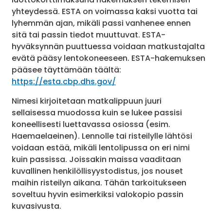
yhteydessä. ESTA on voimassa kaksi vuotta tai
lyhemmän ajan, mikäli passi vanhenee ennen
sitä tai passin tiedot muuttuvat. ESTA-
hyväksynnän puuttuessa voidaan matkustajalta
evätä pääsy lentokoneeseen. ESTA-hakemuksen
pääsee täyttämään täältä:
https://esta.cbp.dhs.gov/
Nimesi kirjoitetaan matkalippuun juuri
sellaisessa muodossa kuin se lukee passisi
koneellisesti luettavassa osiossa (esim.
Haemaelaeinen). Lennolle tai risteilylle lähtösi
voidaan estää, mikäli lentolipussa on eri nimi
kuin passissa. Joissakin maissa vaaditaan
kuvallinen henkilöllisyystodistus, jos nouset
maihin risteilyn aikana. Tähän tarkoitukseen
soveltuu hyvin esimerkiksi valokopio passin
kuvasivusta.