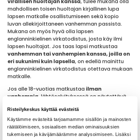
virallisen huoltajan kanssa
, tulee mukana olla
mahdollisen toisen huoltajan kirjallinen lupa
lapsen matkalle osallistumiseen sekä kopio
luvan allekirjoittaneen vanhemman passista.
Mukana on myös hyvä olla lapsen
englanninkielinen virkatodistus, josta käy ilmi
lapsen huoltajat. Jos taas lapsi matkustaa
vanhemman tai vanhempien kanssa, joilla on
eri sukunimi kuin lapsella
, on edellä mainittu
englanninkielinen virkatodistus otettava mukaan
matkalle.
Jos alle 18-vuotias matkustaa
ilman
vanhempia
, lähtöselvityksessä on näytettävä
lapsen passi (sekä tarvittaessa viisumi),
Risteilykeskus käyttää evästeitä
vanhempien allekirjoittama lupa siitä, että
lapsella on lupa matkustaa kyseisen
Käytämme evästeitä tarjoamamme sisällön ja mainosten
matkaseurueen kanssa sekä kopio luvan
räätälöimiseen, sosiaalisen median ominaisuuksien
allekirjoittaneen vanhemman passista ja lapsen
tukemiseen ja kävijämäärämme analysoimiseen. Lisäksi