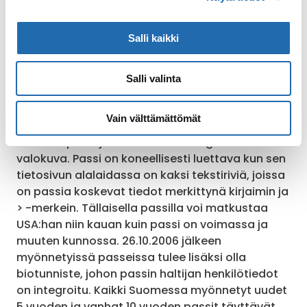
voimassa oleva passi riippumatta millä risteilyllä
matkustetaan. Huom! Passin tulee olla voimassa
Salli kaikki
ainakin kuusi (6) kuukautta matkan päättymisen
jälkeen.
Salli valinta
Huom!
USA:n viranomaismääräysten mukaisesti
jokaisella maahan saapuvalla Suomen
Vain välttämättömät
kansalaisella tulee olla oma, koneellisesti
luettava passi ja siinä tulee olla digitaalinen
valokuva. Passi on koneellisesti luettava kun sen
tietosivun alalaidassa on kaksi tekstiriviä, joissa
on passia koskevat tiedot merkittynä kirjaimin ja
> -merkein. Tällaisella passilla voi matkustaa
USA:han niin kauan kuin passi on voimassa ja
muuten kunnossa. 26.10.2006 jälkeen
myönnetyissä passeissa tulee lisäksi olla
biotunniste, johon passin haltijan henkilötiedot
on integroitu. Kaikki Suomessa myönnetyt uudet
5 vuoden ja vanhat 10 vuoden passit täyttävät