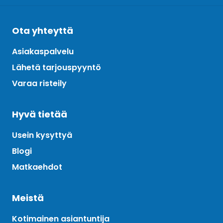
Ota yhteyttä
Asiakaspalvelu
Lähetä tarjouspyyntö
Varaa risteily
Hyvä tietää
Usein kysyttyä
Blogi
Matkaehdot
Meistä
Kotimainen asiantuntija