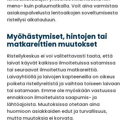
meno- kuin paluumatkalla. Voit aina varmistaa
asiakaspalvelusta lentoaikojen soveltumisesta
risteilysi aikatauluun.
Myöhästymiset, hintojen tai
matkareittien muutokset
Risteilykeskus ei voi valitettavasti taata, että
laivat käyvät kaikissa ilmoitetuissa satamissa
tai seuraavat ilmoitettua matkareittiä.
Laivayhtiöllä ja laivojen kapteeneilla on oikeus
poiketa risteilyreitistä ja vaihtaa toiseen laivaan
tai satamaan. Emme ole myöskään vastuussa
ennakkoon ilmoitetuista saapumis- ja
lähtöajoista. Muutoksissa otetaan aina
huomioon asiakkaiden edut ja turvallisuus,
mutta muutoksia ei korvata.