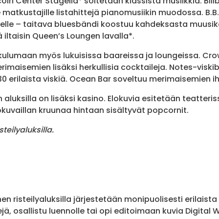
coln Center Stagella* soitetaan klassista musiikkia. Bi
e matkustajille listahittejä pianomusiikin muodossa. B.B.
lle – taitava bluesbändi koostuu kahdeksasta muusiko
ä iltaisin Queen’s Loungen lavalla*.
 kulumaan myös lukuisissa baareissa ja loungeissa. Crow
imaisemien lisäksi herkullisia cocktaileja. Notes-viski
30 erilaista viskiä. Ocean Bar soveltuu merimaisemien ih
aluksilla on lisäksi kasino. Elokuvia esitetään teatteris
okuvaillan kruunaa hintaan sisältyvät popcornit.
isteilyaluksilla.
en risteilyaluksilla järjestetään monipuolisesti erilaist
ä, osallistu luennolle tai opi editoimaan kuvia Digital