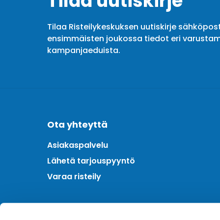
Tilaa uutiskirje
Tilaa Risteilykeskuksen uutiskirje sähköpost
ensimmäisten joukossa tiedot eri varustam
kampanjaeduista.
Ota yhteyttä
Asiakaspalvelu
Lähetä tarjouspyyntö
Varaa risteily
Meistä