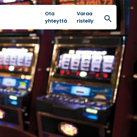
Ota
Varaa
Hae
yhteyttä
risteily