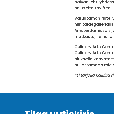
päivän lehti yhdess
on useita tax free 
Varustamon risteily
niin taidegallerias
Amsterdamissa sija
matkustajille hollan
Culinary Arts Cent
Culinary Arts Cent
aluksella kasvatet
pullottamaan mielei
*Ei tarjolla kaikilla r