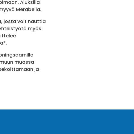
oimaan. Aluksilla
 myyvä Merabella.
, josta voit nauttia
e yhteistyötä myös
ittelee
la*.
Koningsdamilla
ty muun muassa
 sekoittamaan ja