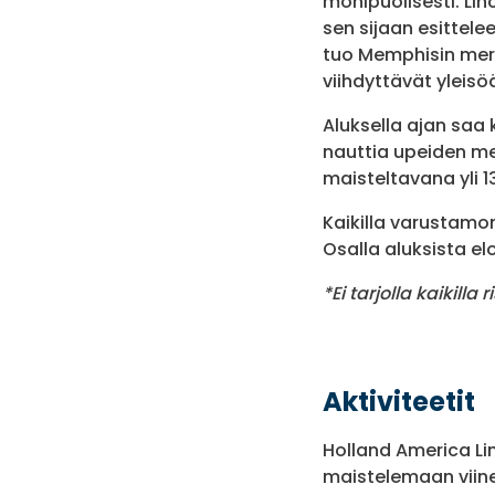
monipuolisesti. Lin
sen sijaan esittele
tuo Memphisin mere
viihdyttävät yleisö
Aluksella ajan saa
nauttia upeiden mer
maisteltavana yli 1
Kaikilla varustamon 
Osalla aluksista el
*Ei tarjolla kaikilla r
Aktiviteetit
Holland America Lin
maistelemaan viinej