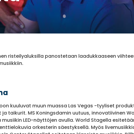
nen risteilyaluksilla panostetaan laadukkaaseen viihtee
usiikkiin.
ma
toon kuuluvat muun muassa Las Vegas -tyyliset produkti
 ja taikurit. MS Koningsdamin uutuus, innovatiivinen Wo
ja musiikin LED-näyttöjen avulla. World Stagella esite
ttielokuvia orkesterin säestyksellä. Myös livemusiikkia