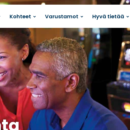
Kohteet
Varustamot
Hyvä tietää
nta