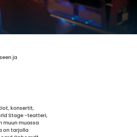
seen ja
ot, konsertit,
rld Stage -teatteri,
tään muun muassa
 on tarjolla