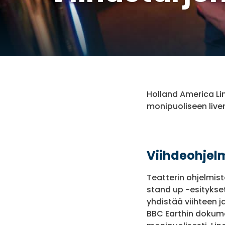
Holland America Li
monipuoliseen livem
Viihdeohjel
Teatterin ohjelmis
stand up -esitykset
yhdistää viihteen 
BBC Earthin dokumen