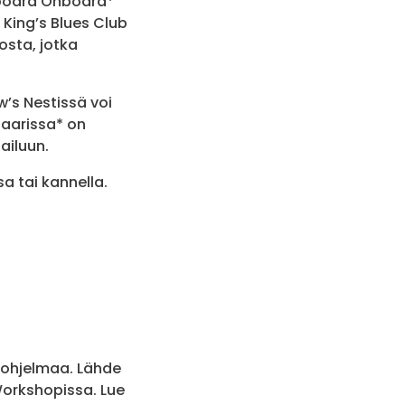
llboard Onboard*
 King’s Blues Club
sta, jotka
’s Nestissä voi
baarissa* on
ailuun.
sa tai kannella.
a ohjelmaa. Lähde
 Workshopissa. Lue