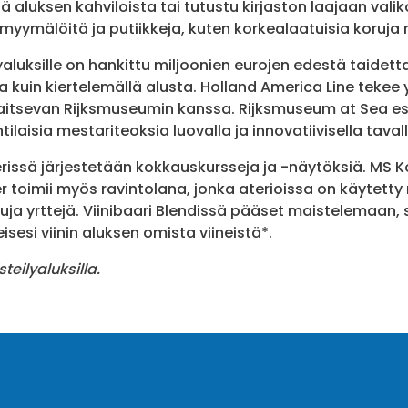
ä aluksen kahviloista tai tutustu kirjaston laajaan valik
-myymälöitä ja putiikkeja, kuten korkealaatuisia koruja
aluksille on hankittu miljoonien eurojen edestä taidetta
sa kuin kiertelemällä alusta. Holland America Line teke
itsevan Rijksmuseumin kanssa. Rijksmuseum at Sea es
tilaisia mestariteoksia luovalla ja innovatiivisella taval
erissä järjestetään kokkauskursseja ja -näytöksiä. MS 
er toimii myös ravintolana, jonka aterioissa on käytet
tuja yrttejä. Viinibaari Blendissä pääset maistelemaan,
sesi viinin aluksen omista viineistä*.
isteilyaluksilla.