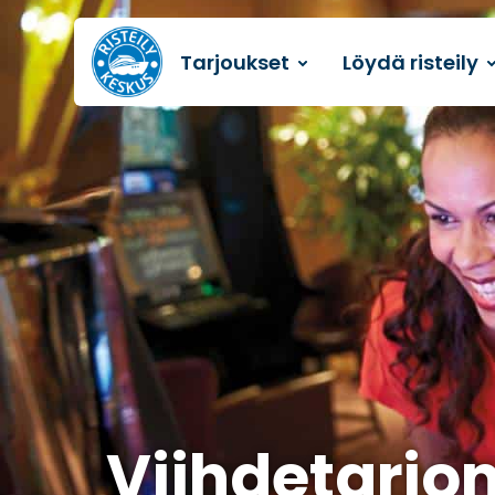
Tarjoukset
Löydä risteily
Etusivulle
Viihdetarjo