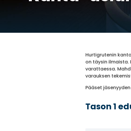
Hurtigrutenin kant
on täysin ilmaista
varattaessa. Mahdo
varauksen tekemis
Pääset jäsenyyden 
Tason 1 ed