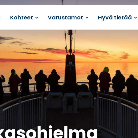
Kohteet
Varustamot
Hyvä tietää
kasohjelma