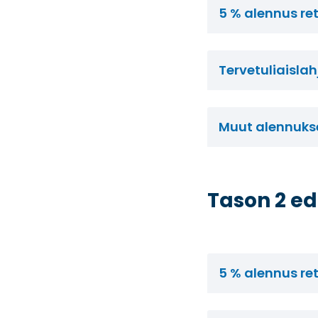
5 % alennus re
Tervetuliaislah
Muut alennuks
Tason 2 ed
5 % alennus re