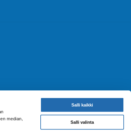
Salli kaikki
an
sen median,
Salli valinta