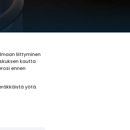
lmaan liittyminen
eskuksen kautta
erosi ennen
eräkkäistä yötä.