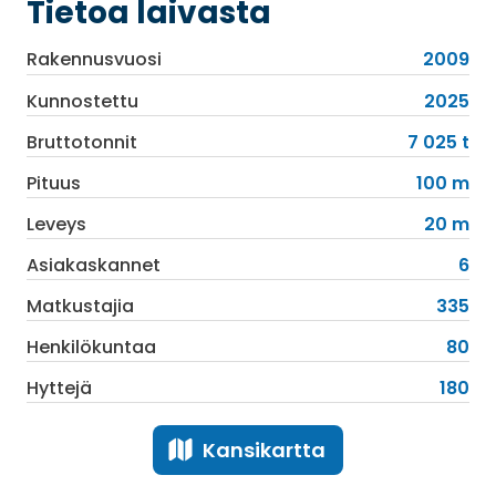
Tietoa laivasta
Rakennusvuosi
2009
Kunnostettu
2025
Bruttotonnit
7 025 t
Pituus
100 m
Leveys
20 m
Asiakaskannet
6
Matkustajia
335
Henkilökuntaa
80
Hyttejä
180
Kansikartta