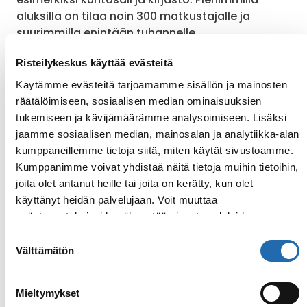
aluksilla on tilaa noin 300 matkustajalle ja
suurimmilla enintään tuhannelle.
Risteilykeskus käyttää evästeitä
Palvelut
Käytämme evästeitä tarjoamamme sisällön ja mainosten
räätälöimiseen, sosiaalisen median ominaisuuksien
tukemiseen ja kävijämäärämme analysoimiseen. Lisäksi
Ravintolat
2
jaamme sosiaalisen median, mainosalan ja analytiikka-alan
Baarit
2
kumppaneillemme tietoja siitä, miten käytät sivustoamme.
Kumppanimme voivat yhdistää näitä tietoja muihin tietoihin,
Kuntokeskus
joita olet antanut heille tai joita on kerätty, kun olet
Porealtaat
2
käyttänyt heidän palvelujaan. Voit muuttaa
evästeasetuksiesi hyväksyntää sivuston alalaidassa
Väliovellisia hyttejä
olevasta
Evästeasetukset
linkistä.
Suostumuksen
Hyttejä liikuntarajoitteisille
Välttämätön
valinta
Sähköjännite
220 v
Mieltymykset
Hytit