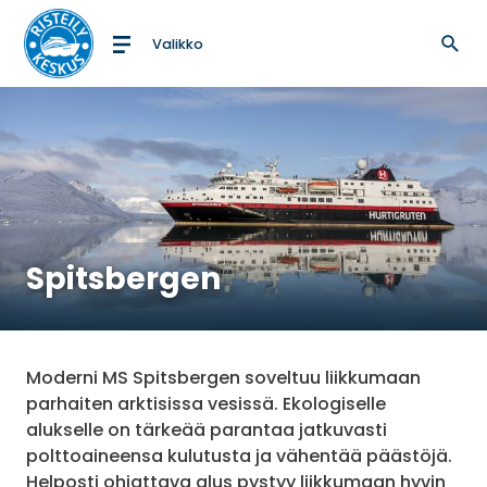
Valikko
Etusivulle
Spitsbergen
Moderni MS Spitsbergen soveltuu liikkumaan
parhaiten arktisissa vesissä. Ekologiselle
alukselle on tärkeää parantaa jatkuvasti
polttoaineensa kulutusta ja vähentää päästöjä.
Helposti ohjattava alus pystyy liikkumaan hyvin