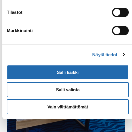
Tilastot
Polar-sisähytit
Polar-ulkohytit
Arctic Supe
Markkinointi
Näytä tiedot
Salli kaikki
Salli valinta
Vain välttämättömät