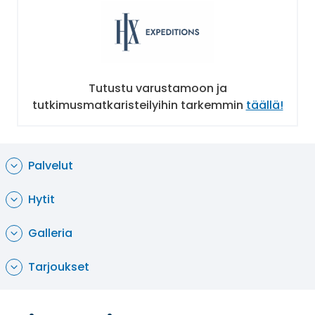
lounge, baari, bistro, sauna, poreammeita ja
kuntoiluhuone.
Tutustu varustamoon ja
tutkimusmatkaristeilyihin tarkemmin
täällä!
Palvelut
Hytit
Galleria
Tarjoukset