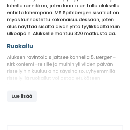
lähellä rannikkoa, joten luonto on tällä aluksella
entistä lähempänä. MS Spitsbergen sisätilat on
myös kunnostettu kokonaisuudessaan, joten
alus näyttää sisältä aivan yhtä tyylikkäältä kuin
ulkoapäin. Alukselle mahtuu 320 matkustajaa.
Ruokailu
Aluksen ravintola sijaitsee kannella 5. Bergen–
Kirkkoniemi -reitille ja muihin yli viiden päivän
risteilyihin kuuluu aina täysihoito. Lyhyemmillä
risteilyillä ruokailut voi ostaa etukäteen
lisämaksua vastaan. Aamiainen tarjoillaan
buffetravintolassa klo 7.30 alkaen, lounas klo 12–
Lue lisää
13 välillä ja illallinen klo 18.
Muut palvelut
MS Spitsbergeniltä löytyy kaksikerroksinen