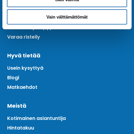
Ota yhteyttä
Asiakaspalvelu
Vain välttämättömät
Lähetä tarjouspyyntö
Varaa risteily
Hyvä tietää
Usein kysyttyä
Blogi
Matkaehdot
Meistä
Kotimainen asiantuntija
Hintatakuu