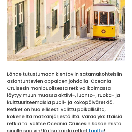
Lähde tutustumaan kiehtoviin satamakohteisiin
asiantuntevien oppaiden johdolla! Oceania
Cruisesin monipuolisesta retkivalikoimasta
löytyy muun muassa aktiivi-, luonto-, ruoka- ja
kulttuuriteemaisia puoli- ja kokopäiväretkiä.
Retket on huolellisesti valittu paikallisilta,
kokeneilta matkanjärjestäjiltä. Varaa yksittäisiä
retkiä tai valitse Oceania Cruisesin kokoelmista
sinulle sopivin! Katso kaikki retket
täältä
!