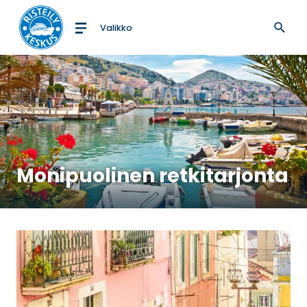
Valikko
Etusivulle
Monipuolinen retkitarjonta