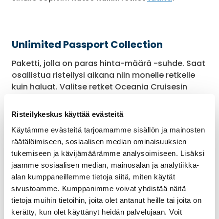
Unlimited Passport Collection
Paketti, jolla on paras hinta-määrä -suhde. Saat
osallistua risteilysi aikana niin monelle retkelle
kuin haluat. Valitse retket Oceania Cruisesin
ennalta määrittelemästä valikoimasta yhteen,
yhteiseen hintaan. Ostamalla Unlimited Passport
Risteilykeskus käyttää evästeitä
Collection -paketin, säästät jopa 40 % retkien
Käytämme evästeitä tarjoamamme sisällön ja mainosten
listahinnoista. Saat alennusta myös Oceania
räätälöimiseen, sosiaalisen median ominaisuuksien
Select ja Oceania Exclusive -retkistä.
tukemiseen ja kävijämäärämme analysoimiseen. Lisäksi
jaamme sosiaalisen median, mainosalan ja analytiikka-
alan kumppaneillemme tietoja siitä, miten käytät
sivustoamme. Kumppanimme voivat yhdistää näitä
Your World Collection
tietoja muihin tietoihin, joita olet antanut heille tai joita on
Räätälöi itsellesi sopivin retkipaketti! Saat valita
kerätty, kun olet käyttänyt heidän palvelujaan. Voit