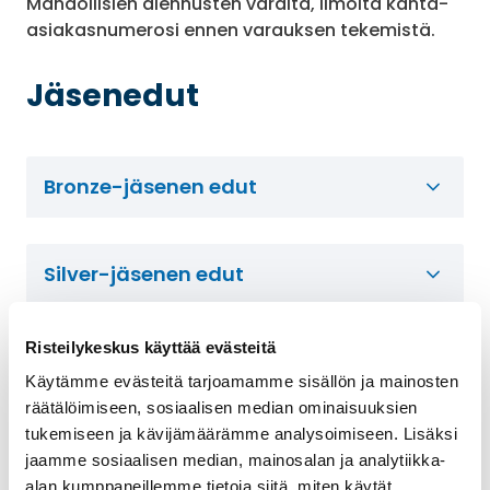
Mahdollisien alennusten varalta, ilmoita kanta-
asiakasnumerosi ennen varauksen tekemistä.
Jäsenedut
Bronze-jäsenen edut
Silver-jäsenen edut
Risteilykeskus käyttää evästeitä
Gold-jäsenen edut
Käytämme evästeitä tarjoamamme sisällön ja mainosten
räätälöimiseen, sosiaalisen median ominaisuuksien
tukemiseen ja kävijämäärämme analysoimiseen. Lisäksi
Platinum-jäsenen edut
jaamme sosiaalisen median, mainosalan ja analytiikka-
alan kumppaneillemme tietoja siitä, miten käytät