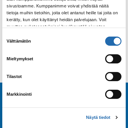
sivustoamme. Kumppanimme voivat yhdistää näitä
Titanium-jäsenen edut
tietoja muihin tietoihin, joita olet antanut heille tai joita on
kerätty, kun olet käyttänyt heidän palvelujaan. Voit
muuttaa evästeasetuksiesi hyväksyntää sivuston
alalaidassa olevasta
Evästeasetukset
linkistä.
Diamond-jäsenen edut
Suostumuksen
Välttämätön
valinta
Commodore-jäsenen edut
Mieltymykset
Tilastot
Tilaa uutiskirje
Markkinointi
Tilaa Risteilykeskuksen uutiskirje sähköpostiisi.
Näytä tiedot
Saat samalla ensimmäisten joukossa tiedot eri
varustamoiden tarjouksista ja kampanjaeduista.