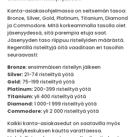
Kanta-asiakasohjelmassa on seitsemän tasoa:
Bronze, Silver, Gold, Platinum, Titanium, Diamond
ja Commodore. Mitä korkeammalla tasolla olet
jäsenyydessä, sitä parempia etuja saat.
Jäsenyyden taso riippuu risteilyiden määrästä.
Regentillä risteiltyjä öitä vaaditaan eri tasoihin
seuraavasti:
Bronze:
ensimmäisen risteilyn jälkeen
Silver:
21-74 risteiltyä yötä
Gold:
75-199 risteiltyä yötä
Platinum:
200-399 risteiltyä yötä
Titanium:
yli 400 risteiltyä yötä
Diamond:
1 000-1 999 risteiltyä yötä
Commodore:
yli 2 000 risteiltyä yötä
Kaikki kanta-asiakasedut on saatavilla myös
Risteilykeskuksen kautta varattaessa.