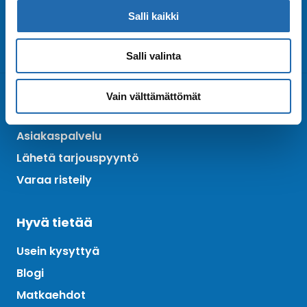
Salli kaikki
Tilaa uutiskirje
Arkisto
Salli valinta
Vain välttämättömät
Ota yhteyttä
Asiakaspalvelu
Lähetä tarjouspyyntö
Varaa risteily
Hyvä tietää
Usein kysyttyä
Blogi
Matkaehdot