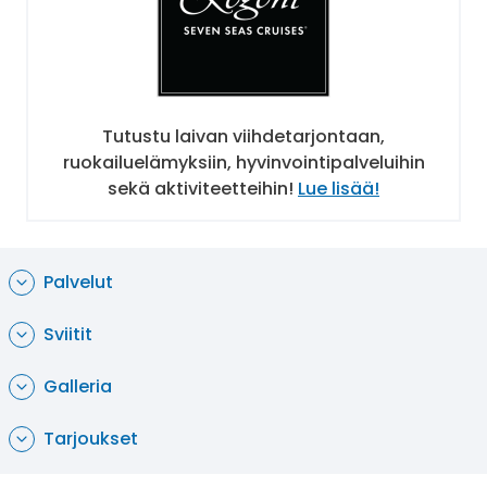
tarjoilee tuoretta italialaista ruokaa. Compass
Rose on laivan tilava pääravintola, jossa nautit
eurooppalaisista mauista, aromikkaista
kasvisruuista ja ravinteikkaista Canyon Ranch
SpaClub® erikoisuuksista. Signatures
Tutustu laivan viihdetarjontaan,
ravintolassa pääset aidon ranskalaisen keittiön
ruokailuelämyksiin, hyvinvointipalveluihin
tunnelmaan. Naposteltavaa auringonoton tai
sekä aktiviteetteihin!
Lue lisää!
maissa vierailun jälkeen pääset haukkaamaan
Pool Grillin ulkoilmaravintolasta, josta saat
grilliruokaa, voileipiä ja tuoreita salaatteja.
Elegantissa Prime 7:ssä nautit parhaimmat pihvit
Palvelut
amerikkalaiseen makuun.
Sviitit
Viihde, hyvinvointi ja urheilu
Galleria
Seven Seas Voyager tarjoaa lomaunelman,
johon kuuluu viihdettä, rentoutumista ja
Tarjoukset
aktiviteetteja. Canyon Ranch SpaClub® huolehtii
sinulle juuri itsellesi sopivimmat kylpyläpalvelut.