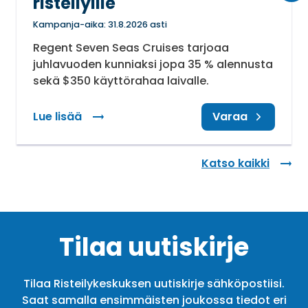
risteilyille
Kampanja-aika: 31.8.2026 asti
Regent Seven Seas Cruises tarjoaa
juhlavuoden kunniaksi jopa 35 % alennusta
sekä $350 käyttörahaa laivalle.
Lue lisää
: Alennusta + käyttörahaa risteilyille
Varaa
Katso kaikki
Tilaa uutiskirje
Tilaa Risteilykeskuksen uutiskirje sähköpostiisi.
Saat samalla ensimmäisten joukossa tiedot eri