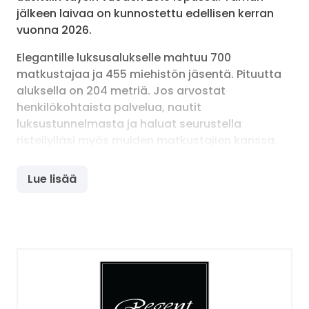
jälkeen laivaa on kunnostettu edellisen kerran
vuonna 2026.
Elegantille luksusalukselle mahtuu 700
matkustajaa ja 455 miehistön jäsentä. Pituutta
aluksella on 204 metriä. Jos arvostat
henkilökohtaista palvelua, nautit
luksustunnelmasta ja haluat seurustella
risteilylläsi myös muiden matkustajien kanssa,
niin Regent Seven Seas Cruises on sinulle oikea
valinta.
Lue lisää
Ruokailu aluksella
Sen lisäksi, että saat huonepalvelusta tilattua
sviittiisi päivällisen, niin käytössäsi on myös
luksusaluksen kaikki ravintolat. La Verandassa
pääset maistamaan risteilylläsi vierailtujen
maiden herkkuja. Iltaisin rento ja intiimi ravintola