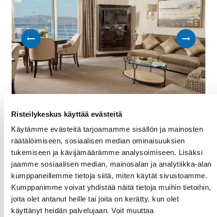
Risteilykeskus käyttää evästeitä
Käytämme evästeitä tarjoamamme sisällön ja mainosten
Seven Seas -sviitti
räätälöimiseen, sosiaalisen median ominaisuuksien
tukemiseen ja kävijämäärämme analysoimiseen. Lisäksi
Seven Seas Suitessa on mukava ja muhkea
jaamme sosiaalisen median, mainosalan ja analytiikka-alan
parisänky. Parvekesviittiin mahtuu korkeintaan
kumppaneillemme tietoja siitä, miten käytät sivustoamme.
kolme henkilöä. Sviitissä on olohuone, tilava
Kumppanimme voivat yhdistää näitä tietoja muihin tietoihin,
makuuhuone, hyvin tilava parveke,
joita olet antanut heille tai joita on kerätty, kun olet
marmorikylpyhuone, täysikokoinen kylpyamme,
käyttänyt heidän palvelujaan. Voit muuttaa
vaatehuone ja työpöytä. Seven Seas Suitessa