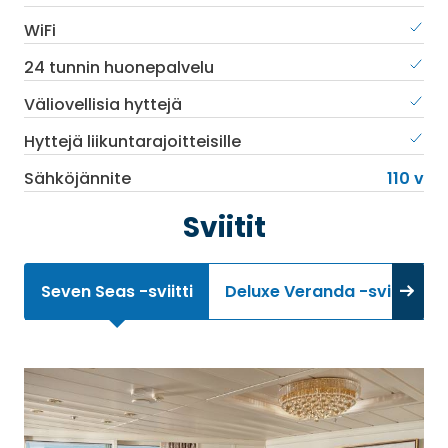
WiFi
24 tunnin huonepalvelu
Väliovellisia hyttejä
Hyttejä liikuntarajoitteisille
Sähköjännite
110 v
Sviitit
Seven Seas -sviitti
Deluxe Veranda -sviitti