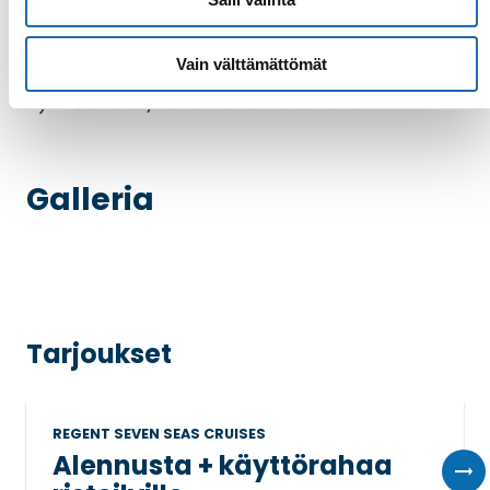
Sviitin koko: 51-85 m²
Esimerkkikuvat: Seven Seas Mariner, Seven Seas
Vain välttämättömät
Explorer
Hytin sisustus/kalustus vaihtelee laivoittain.
Galleria
Tarjoukset
REGENT SEVEN SEAS CRUISES
Alennusta + käyttörahaa