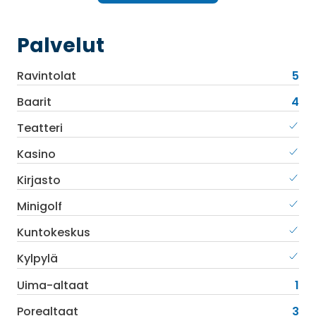
Palvelut
Ravintolat
5
Baarit
4
Teatteri
Kasino
Kirjasto
Minigolf
Kuntokeskus
Kylpylä
Uima-altaat
1
Porealtaat
3