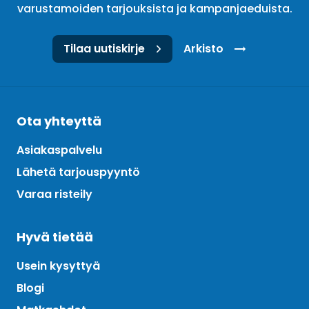
varustamoiden tarjouksista ja kampanjaeduista.
Tilaa uutiskirje
Arkisto
Ota yhteyttä
Asiakaspalvelu
Lähetä tarjouspyyntö
Varaa risteily
Hyvä tietää
Usein kysyttyä
Blogi