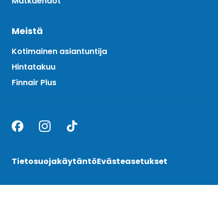
Matkaehdot
Meistä
Kotimainen asiantuntija
Hintatakuu
Finnair Plus
Tietosuojakäytäntö
Evästeasetukset