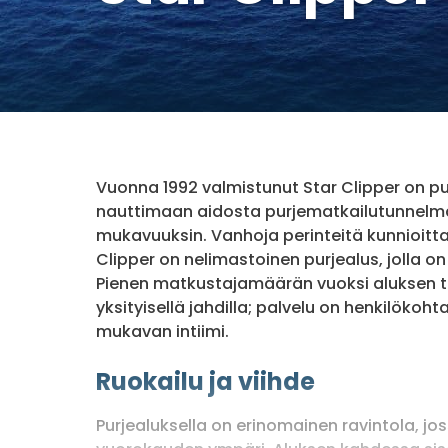
Vuonna 1992 valmistunut Star Clipper on pu
nauttimaan aidosta purjematkailutunnel
mukavuuksin. Vanhoja perinteitä kunnioitt
Clipper on nelimastoinen purjealus, jolla on
Pienen matkustajamäärän vuoksi aluksen t
yksityisellä jahdilla; palvelu on henkilökoh
mukavan intiimi.
Ruokailu ja viihde
Purjealuksella on erinomainen ravintola, jos