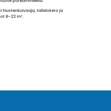
yhuone poreammeella.
i hiustenkuivaaja, tallelokero ja
oot 8–22 m².