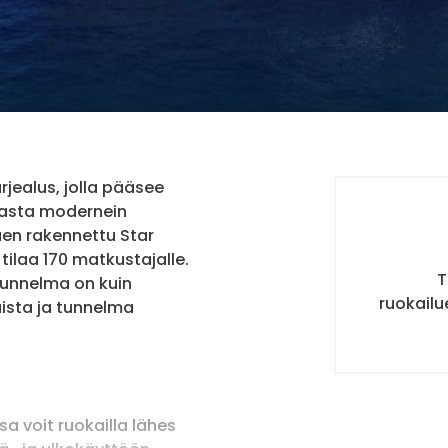
rjealus, jolla pääsee
masta modernein
aen rakennettu Star
 tilaa 170 matkustajalle.
T
unnelma on kuin
ruokailu
taista ja tunnelma
sa voit ruokailla lähes