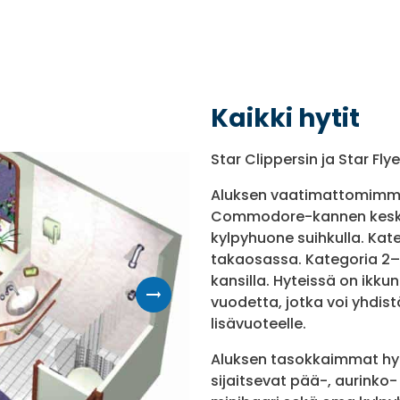
Kaikki hytit
Star Clippersin ja Star Fly
Aluksen vaatimattomimmat
Commodore-kannen keskel
kylpyhuone suihkulla. Kate
takaosassa. Kategoria 2–4
kansilla. Hyteissä on ikkun
vuodetta, jotka voi yhdist
lisävuoteelle.
Aluksen tasokkaimmat hyti
sijaitsevat pää-, aurinko-