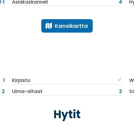
 t
Asiakaskannet
4
H
Kansikartta
1
Kirjasto
Wi
2
Uima-altaat
2
S
Hytit