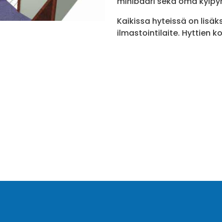
minibaari sekä oma kylp
Kaikissa hyteissä on lisäks
ilmastointilaite. Hyttien k