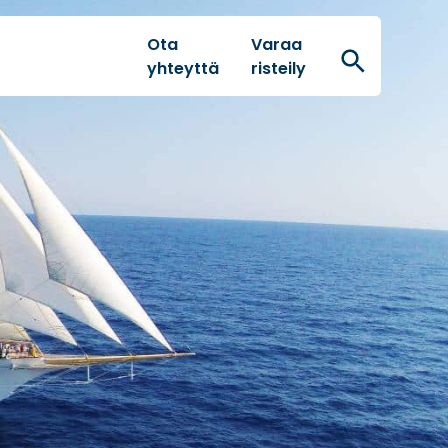
Ota
Varaa
Hae
yhteyttä
risteily