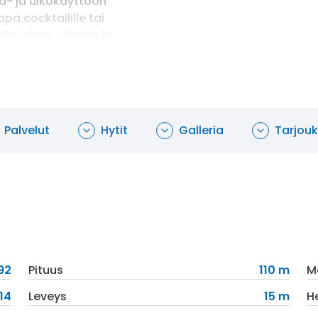
ä- ja ulkokäyttöön
pa cocktailille tai
aksi uima-allasta ja
in ajan tyyliin sisustetun
outua hyvään kirjaan.
Palvelut
Hytit
Galleria
Tarjouk
92
Pituus
110 m
M
14
Leveys
15 m
H