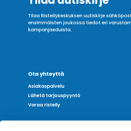
Tilaa uutiskirje
Tilaa Risteilykeskuksen uutiskirje sähköpost
ensimmäisten joukossa tiedot eri varustam
kampanjaeduista.
Ota yhteyttä
Asiakaspalvelu
Lähetä tarjouspyyntö
Varaa risteily
Meistä