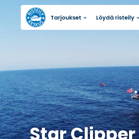
Tarjoukset
Löydä risteily
Etusivulle
Star Clipper