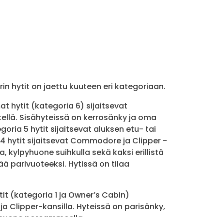
erin hytit on jaettu kuuteen eri kategoriaan.
 hytit (kategoria 6) sijaitsevat
lä. Sisähyteissä on kerrosänky ja oma
goria 5 hytit sijaitsevat aluksen etu- tai
 hytit sijaitsevat Commodore ja Clipper -
a, kylpyhuone suihkulla sekä kaksi erillistä
ää parivuoteeksi. Hytissä on tilaa
t (kategoria 1 ja Owner’s Cabin)
 ja Clipper-kansilla. Hyteissä on parisänky,