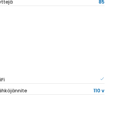
yttejä
85
Fi
ähköjännite
110 v