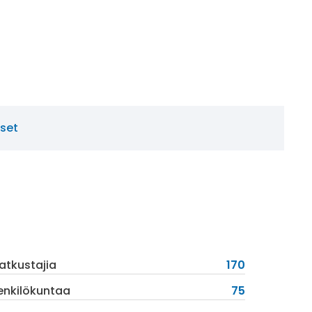
set
atkustajia
170
enkilökuntaa
75