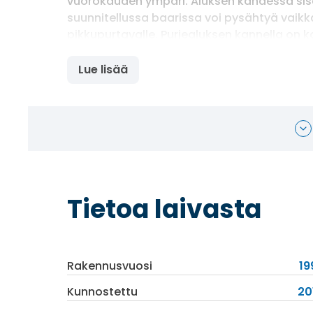
vuorokauden ympäri. Aluksen kahdessa sis
suunnitellussa baarissa voi pysähtyä vaikka
pikkupurtavalle. Purjealuksen kannella on k
aurinkotuoleja auringonottoa varten. Edward
kirjaston takkatulen äärellä on ihanaa upp
Lue lisää
Tietoa laivasta
Rakennusvuosi
19
Kunnostettu
20