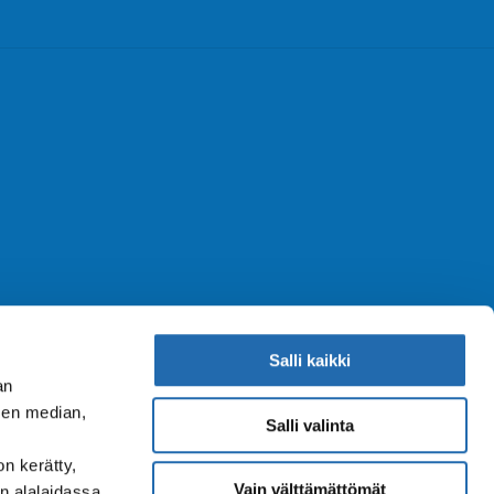
Salli kaikki
an
sen median,
Salli valinta
on kerätty,
Vain välttämättömät
n alalaidassa