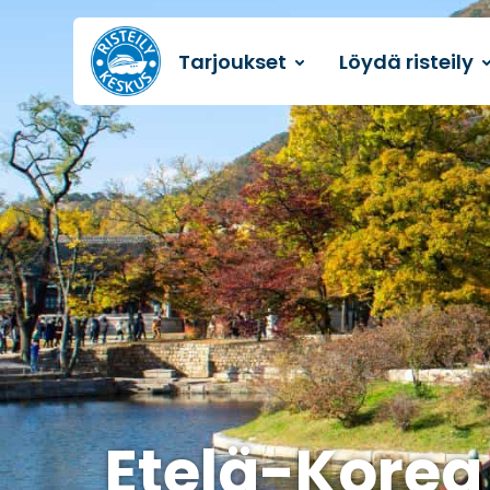
Tarjoukset
Löydä risteily
Etusivulle
Etelä-Korea