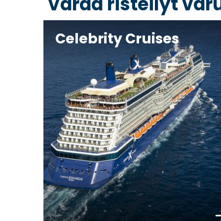
Varaa risteilyt va
Celebrity Cruises