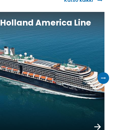
Katso kaikki
Holland America Line
Oce