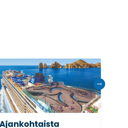
Ajankohtaista
Finn