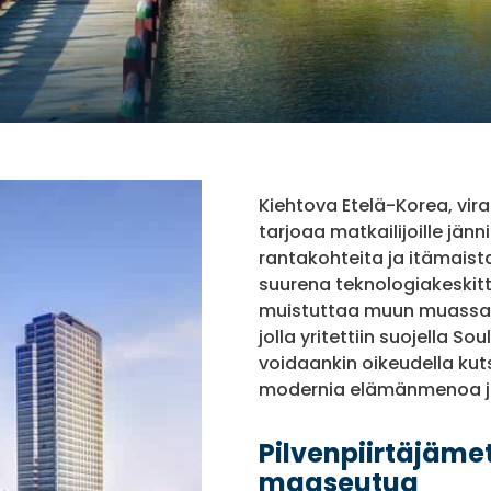
Kiehtova Etelä-Korea, vira
tarjoaa matkailijoille jän
rantakohteita ja itämais
suurena teknologiakeskit
muistuttaa muun muassa 1
jolla yritettiin suojella S
voidaankin oikeudella kut
modernia elämänmenoa ja 
Pilvenpiirtäjäme
maaseutua