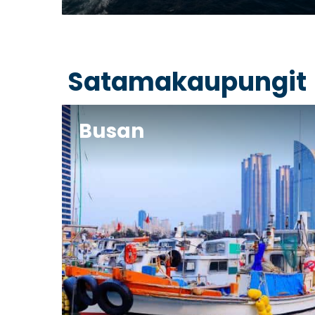
Va
Satamakaupungit
Busan