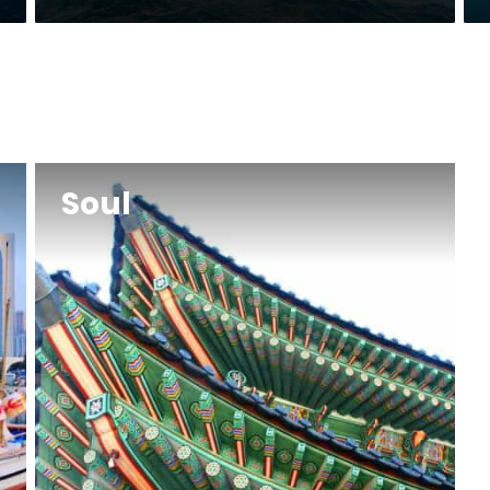
raa nyt
Varaa ny
Soul