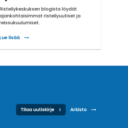
Risteilykeskuksen blogista löydät
Ansaitse
ajankohtaisimmat risteilyuutiset ja
Finnair
reissukuulumiset.
Lue lisää
Lue lis
Tilaa uutiskirje
Arkisto