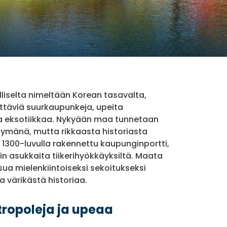
lliselta nimeltään Korean tasavalta,
nittäviä suurkaupunkeja, upeita
ta eksotiikkaa. Nykyään maa tunnetaan
tymänä, mutta rikkaasta historiasta
300-luvulla rakennettu kaupunginportti,
oulin asukkaita tiikerihyökkäyksiltä. Maata
sua mielenkiintoiseksi sekoitukseksi
värikästä historiaa.
tropoleja ja upeaa