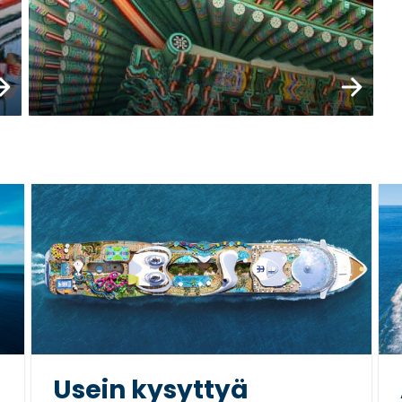
tustu
Tutustu
Usein kysyttyä