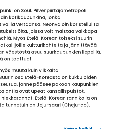
unki on Soul. Pilvenpiirtäjämetropoli
din kotikaupunkina, jonka
vailla vertaansa. Neonvaloin koristelluilta
katukeittiöitä, joissa voit maistaa vaikkapa
hiä. Myös Etelä-Korean toiseksi suurin
kailijoille kultturikohteita ja jännittävää
ean väestöstä asuu suurkaupunkien liepeillä,
ä on taattua!
myös muuta kuin vilkkaita
 Suurin osa Etelä-Koreasta on kukkuloiden
aseutua, jonne pääsee pakoon kaupunkien
a antia ovat upeat kansallispuistot,
a hiekkarannat. Etelä-Korean rannikolla on
ista tunnetuin on Jeju-saari (Cheju-do).