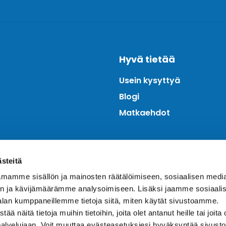
Hyvä tietää
Usein kysyttyä
Blogi
Matkaehdot
ästeitä
mamme sisällön ja mainosten räätälöimiseen, sosiaalisen medi
n ja kävijämäärämme analysoimiseen. Lisäksi jaamme sosiaali
alan kumppaneillemme tietoja siitä, miten käytät sivustoamme.
näitä tietoja muihin tietoihin, joita olet antanut heille tai joita 
palvelujaan. Voit muuttaa evästeasetuksiesi hyväksyntää sivusto