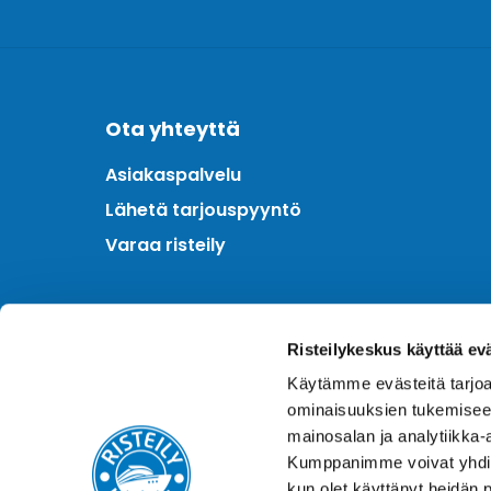
Ota yhteyttä
Asiakaspalvelu
Lähetä tarjouspyyntö
Varaa risteily
Meistä
Risteilykeskus käyttää ev
Kotimainen asiantuntija
Käytämme evästeitä tarjoa
Hintatakuu
ominaisuuksien tukemisee
Finnair Plus
mainosalan ja analytiikka-
Kumppanimme voivat yhdistää 
kun olet käyttänyt heidän 