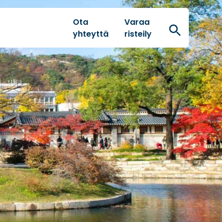
Ota
Varaa
Hae
yhteyttä
risteily