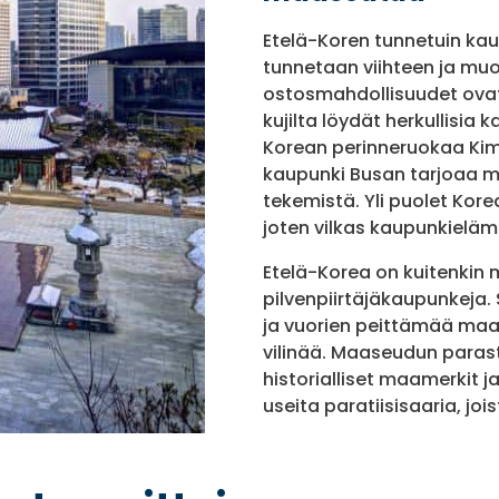
Etelä-Koren tunnetuin kaup
tunnetaan viihteen ja muo
ostosmahdollisuudet ovat 
kujilta löydät herkullisia 
Korean perinneruokaa Kimc
kaupunki Busan tarjoaa mat
tekemistä. Yli puolet Kor
joten vilkas kaupunkieläm
Etelä-Korea on kuitenkin 
pilvenpiirtäjäkaupunkeja.
ja vuorien peittämää ma
vilinää. Maaseudun parast
historialliset maamerkit j
useita paratiisisaaria, jo