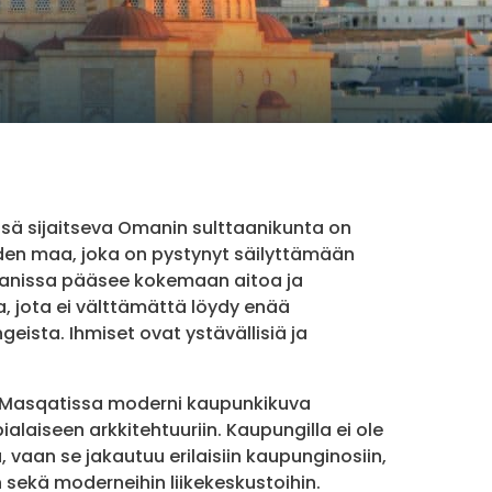
sä sijaitseva Omanin sulttaanikunta on
iden maa, joka on pystynyt säilyttämään
manissa pääsee kokemaan aitoa ja
a, jota ei välttämättä löydy enää
eista. Ihmiset ovat ystävällisiä ja
Masqatissa moderni kaupunkikuva
ialaiseen arkkitehtuuriin. Kaupungilla ei ole
 vaan se jakautuu erilaisiin kaupunginosiin,
sekä moderneihin liikekeskustoihin.