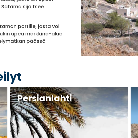
e. Satama sijaitsee
taman portille, josta voi
oukin upea markkina-alue
velymatkan päässä
ilyt
Persianlahti