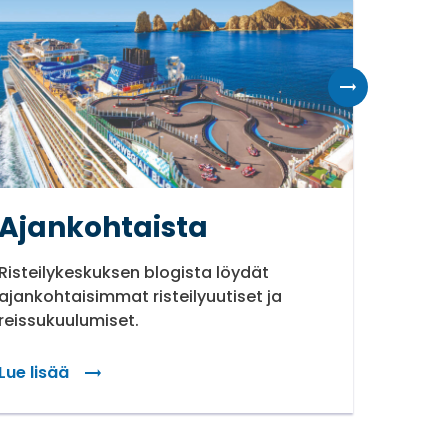
Ajankohtaista
Finn
Risteilykeskuksen blogista löydät
Ansaitse
ajankohtaisimmat risteilyuutiset ja
Finnair
reissukuulumiset.
Lue lisää
Lue lis