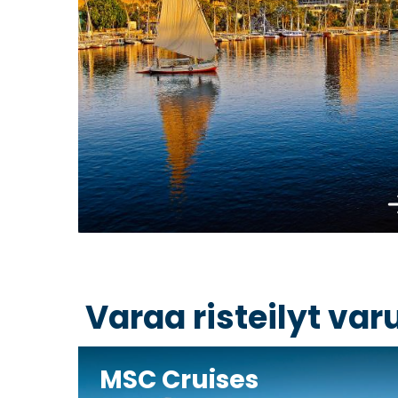
Va
Varaa risteilyt va
MSC Cruises