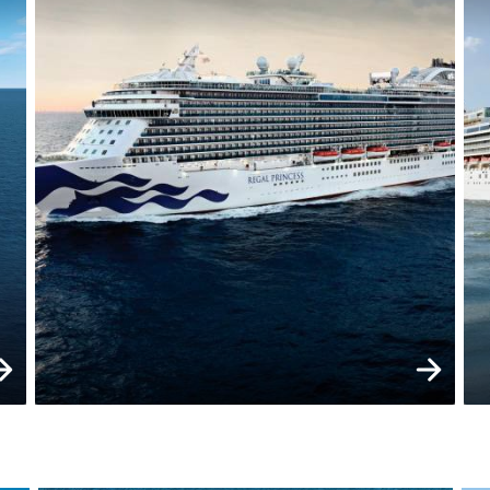
raa nyt
Varaa ny