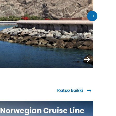
t
Varaa nyt
Katso kaikki
Norwegian Cruise Line
Sil