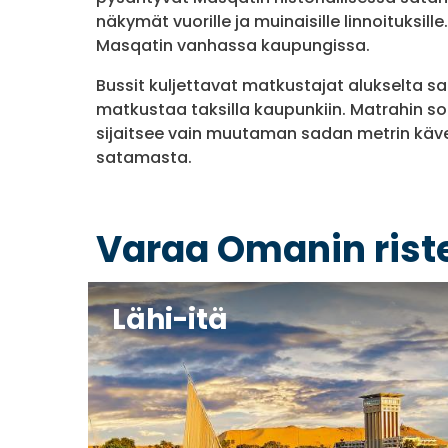
näkymät vuorille ja muinaisille linnoituksill
Masqatin vanhassa kaupungissa.
Bussit kuljettavat matkustajat alukselta sa
matkustaa taksilla kaupunkiin. Matrahin s
sijaitsee vain muutaman sadan metrin kä
satamasta.
Varaa Omanin riste
Lähi-itä