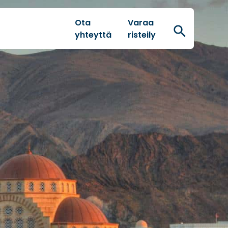
Ota
Varaa
Hae
yhteyttä
risteily