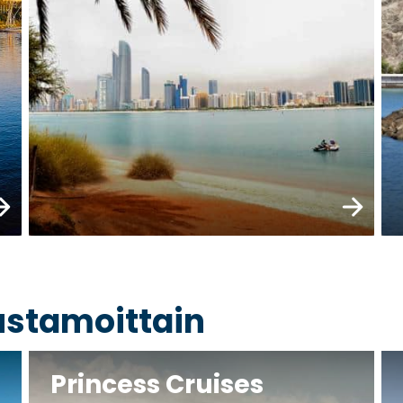
raa nyt
Varaa ny
rustamoittain
Princess Cruises