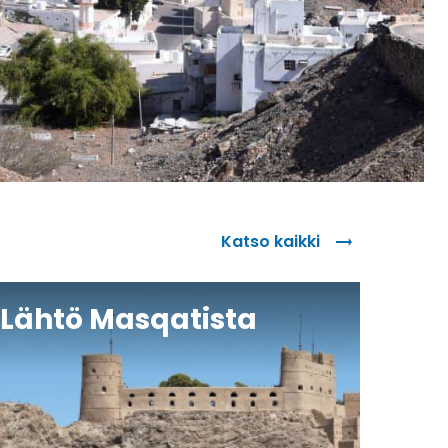
Katso kaikki
Lähtö Masqatista
Läh