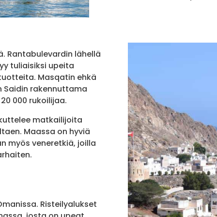
. Rantabulevardin lähellä
y tuliaisiksi upeita
atuotteita. Masqatin ehkä
n Saidin rakennuttama
20 000 rukoilijaa.
ttelee matkailijoita
eltaen. Maassa on hyviä
n myös veneretkiä, joilla
rhaiten.
n Omanissa. Risteilyalukset
massa, josta on upeat