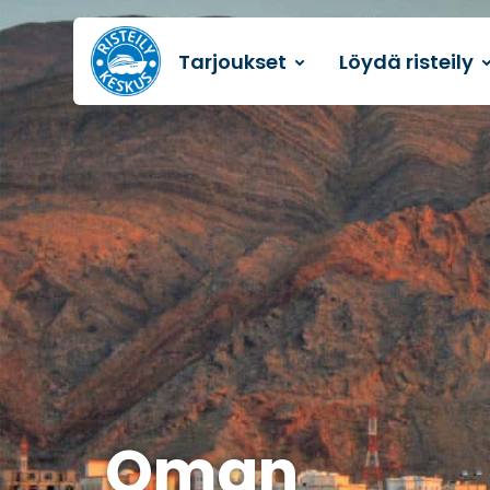
Tarjoukset
Löydä risteily
Etusivulle
Oman