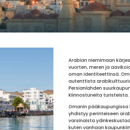
Arabian niemimaan kärjes
vuorten, meren ja aaviko
oman identiteettinsä. O
autenttista arabikulttuuri
Persianlahden suurkaupung
kiinnostuneita turisteista.
Omanin pääkaupungissa 
yhdistyy perinteiseen arab
varsinaista ydinkeskustaa,
kuten vanhaan kaupunkiin 