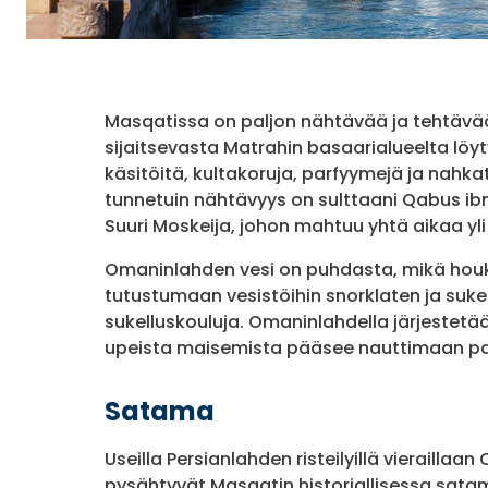
Masqatissa on paljon nähtävää ja tehtävää
sijaitsevasta Matrahin basaarialueelta löyty
käsitöitä, kultakoruja, parfyymejä ja nahk
tunnetuin nähtävyys on sulttaani Qabus ib
Suuri Moskeija, johon mahtuu yhtä aikaa yli 
Omaninlahden vesi on puhdasta, mikä houku
tutustumaan vesistöihin snorklaten ja suk
sukelluskouluja. Omaninlahdella järjestetää
upeista maisemista pääsee nauttimaan pa
Satama
Useilla Persianlahden risteilyillä vieraillaa
pysähtyvät Masqatin historiallisessa sata