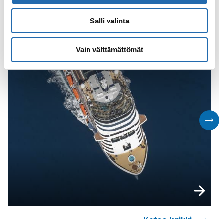
Varaa risteilyt varustamoittain
Salli valinta
MSC Cruises
Vain välttämättömät
Varaa n