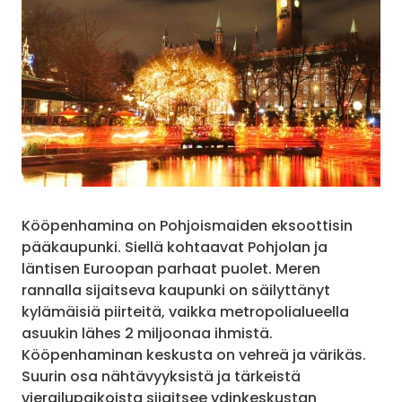
Kööpenhamina on Pohjoismaiden eksoottisin
pääkaupunki. Siellä kohtaavat Pohjolan ja
läntisen Euroopan parhaat puolet. Meren
rannalla sijaitseva kaupunki on säilyttänyt
kylämäisiä piirteitä, vaikka metropolialueella
asuukin lähes 2 miljoonaa ihmistä.
Kööpenhaminan keskusta on vehreä ja värikäs.
Suurin osa nähtävyyksistä ja tärkeistä
vierailupaikoista sijaitsee ydinkeskustan