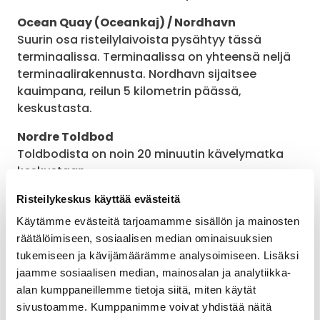
Ocean Quay (Oceankaj) / Nordhavn
Suurin osa risteilylaivoista pysähtyy tässä
terminaalissa. Terminaalissa on yhteensä neljä
terminaalirakennusta. Nordhavn sijaitsee
kauimpana, reilun 5 kilometrin päässä,
keskustasta.
Nordre Toldbod
Toldbodista on noin 20 minuutin kävelymatka
keskustaan.
Langelinie Quay
Risteilykeskus käyttää evästeitä
Langelinieen pysähtyy pienempiä laivoja. Tästä
Käytämme evästeitä tarjoamamme sisällön ja mainosten
terminaalista on noin 30 minuutin kävelymatka
räätälöimiseen, sosiaalisen median ominaisuuksien
keskustaan.
tukemiseen ja kävijämäärämme analysoimiseen. Lisäksi
jaamme sosiaalisen median, mainosalan ja analytiikka-
alan kumppaneillemme tietoja siitä, miten käytät
Varaa Kööpenhaminan risteilyt
sivustoamme. Kumppanimme voivat yhdistää näitä