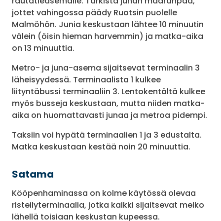
rautatieasemalle. Tarkista junan määränpää,
jottet vahingossa päädy Ruotsin puolelle
Malmöhön. Junia keskustaan lähtee 10 minuutin
välein (öisin hieman harvemmin) ja matka-aika
on 13 minuuttia.
Metro- ja juna-asema sijaitsevat terminaalin 3
läheisyydessä. Terminaalista 1 kulkee
liityntäbussi terminaaliin 3. Lentokentältä kulkee
myös busseja keskustaan, mutta niiden matka-
aika on huomattavasti junaa ja metroa pidempi.
Taksiin voi hypätä terminaalien 1 ja 3 edustalta.
Matka keskustaan kestää noin 20 minuuttia.
Satama
Kööpenhaminassa on kolme käytössä olevaa
risteilyterminaalia, jotka kaikki sijaitsevat melko
lähellä toisiaan keskustan kupeessa.