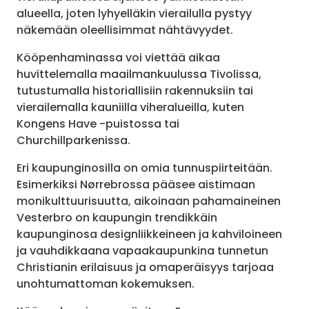
alueella, joten lyhyelläkin vierailulla pystyy
näkemään oleellisimmat nähtävyydet.
Kööpenhaminassa voi viettää aikaa
huvittelemalla maailmankuulussa Tivolissa,
tutustumalla historiallisiin rakennuksiin tai
vierailemalla kauniilla viheralueilla, kuten
Kongens Have -puistossa tai
Churchillparkenissa.
Eri kaupunginosilla on omia tunnuspiirteitään.
Esimerkiksi Nørrebrossa pääsee aistimaan
monikulttuurisuutta, aikoinaan pahamaineinen
Vesterbro on kaupungin trendikkäin
kaupunginosa designliikkeineen ja kahviloineen
ja vauhdikkaana vapaakaupunkina tunnetun
Christianin erilaisuus ja omaperäisyys tarjoaa
unohtumattoman kokemuksen.