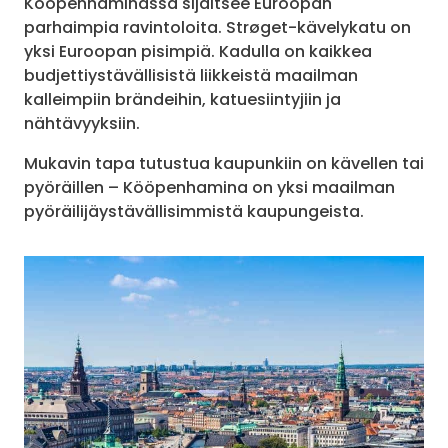
Kööpenhaminassa sijaitsee Euroopan
parhaimpia ravintoloita. Strøget-kävelykatu on
yksi Euroopan pisimpiä. Kadulla on kaikkea
budjettiystävällisistä liikkeistä maailman
kalleimpiin brändeihin, katuesiintyjiin ja
nähtävyyksiin.
Mukavin tapa tutustua kaupunkiin on kävellen tai
pyöräillen – Kööpenhamina on yksi maailman
pyöräilijäystävällisimmistä kaupungeista.