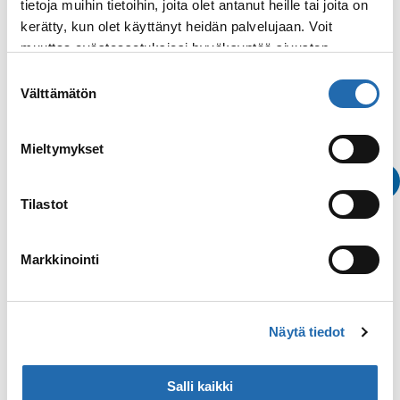
tietoja muihin tietoihin, joita olet antanut heille tai joita on
Itämeri
kerätty, kun olet käyttänyt heidän palvelujaan. Voit
muuttaa evästeasetuksiesi hyväksyntää sivuston
alalaidassa olevasta
Evästeasetukset
linkistä.
Suostumuksen
Välttämätön
valinta
Mieltymykset
Tilastot
Markkinointi
Varaa n
Näytä tiedot
Katso kaikki
Salli kaikki