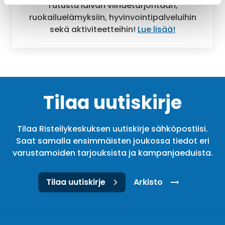
Tutustu laivan viihdetarjontaan,
ruokailuelämyksiin, hyvinvointipalveluihin
sekä aktiviteetteihin!
Lue lisää!
Tilaa uutiskirje
Tilaa Risteilykeskuksen uutiskirje sähköpostiisi.
Saat samalla ensimmäisten joukossa tiedot eri
varustamoiden tarjouksista ja kampanjaeduista.
Tilaa uutiskirje
Arkisto