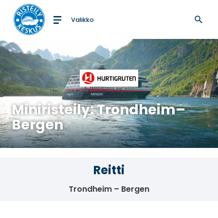
Valikko
Etusivulle
Miniristeily: Trondheim–
Bergen
Reitti
Trondheim – Bergen