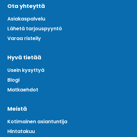
Ota yhteyttä
Asiakaspalvelu
Lähetä tarjouspyyntö
Varaa risteily
Hyvä tietää
Usein kysyttyä
Blogi
Matkaehdot
Meistä
Kotimainen asiantuntija
Hintatakuu