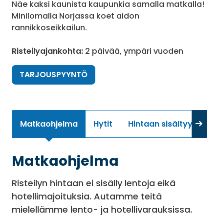
Näe kaksi kaunista kaupunkia samalla matkalla!
Minilomalla Norjassa koet aidon
rannikkoseikkailun.
Risteilyajankohta:
2 päivää, ympäri vuoden
TARJOUSPYYNTÖ
Matkaohjelma
Hytit
Hintaan sisältyy
Li
Matkaohjelma
Risteilyn hintaan ei sisälly lentoja eikä
hotellimajoituksia. Autamme teitä
mielellämme lento- ja hotellivarauksissa.