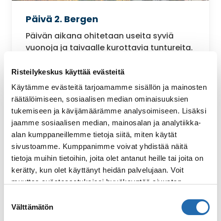
Päivä 2. Bergen
Päivän aikana ohitetaan useita syviä
vuonoja ja taivaalle kurottavia tuntureita.
Viimeisellä osuudella voit ihailla
kuvankaunista Nordfjordin vuonoa, joka
Risteilykeskus käyttää evästeitä
sijaitsee aivan jättiläismäisen
Käytämme evästeitä tarjoamamme sisällön ja mainosten
Jostedalsbreenin jäätikön alapuolella,
räätälöimiseen, sosiaalisen median ominaisuuksien
upeaa, Norjan pisintä Sognevuonoa, ja
tukemiseen ja kävijämäärämme analysoimiseen. Lisäksi
kuvauksellista Bergenin saaristoa. Laiva
jaamme sosiaalisen median, mainosalan ja analytiikka-
saapuu Bergeniin klo 14:30.
alan kumppaneillemme tietoja siitä, miten käytät
sivustoamme. Kumppanimme voivat yhdistää näitä
Vierailusatamat: Ålesund, Torvik, Måløy,
tietoja muihin tietoihin, joita olet antanut heille tai joita on
Florø, Bergen
kerätty, kun olet käyttänyt heidän palvelujaan. Voit
muuttaa evästeasetuksiesi hyväksyntää sivuston
alalaidassa olevasta
Evästeasetukset
linkistä.
Suostumuksen
Välttämätön
valinta