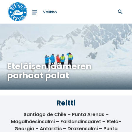
Valikko
Etusivulle
Eteläisen jäämeren
parhaat palat
Reitti
Santiago de Chile – Punta Arenas –
Magalhãesinsalmi – Falklandinsaaret – Etelä-
Georgia – Antarktis – Drakensalmi – Punta