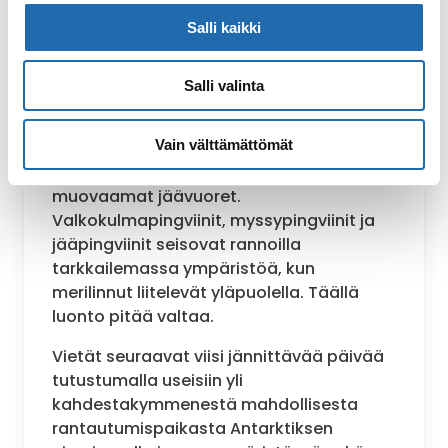
Salli kaikki
PÄIVÄT 15-19. Antarktis
Salli valinta
Ei ole mahdollista täysin valmistautua
siihen, mitä tulevat päivät tuovat
Vain välttämättömät
tullessaan Etelämantereen jäisessä
kauneudessa. Salmissa kelluvat luonnon
muovaamat jäävuoret.
Valkokulmapingviinit, myssypingviinit ja
jääpingviinit seisovat rannoilla
tarkkailemassa ympäristöä, kun
merilinnut liitelevät yläpuolella. Täällä
luonto pitää valtaa.
Vietät seuraavat viisi jännittävää päivää
tutustumalla useisiin yli
kahdestakymmenestä mahdollisesta
rantautumispaikasta Antarktiksen