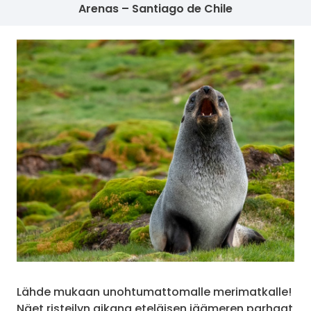
Arenas – Santiago de Chile
Lähde mukaan unohtumattomalle merimatkalle!
Näet risteilyn aikana eteläisen jäämeren parhaat