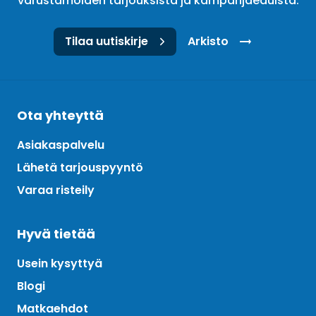
varustamoiden tarjouksista ja kampanjaeduista.
Tilaa uutiskirje
Arkisto
Ota yhteyttä
Asiakaspalvelu
Lähetä tarjouspyyntö
Varaa risteily
Hyvä tietää
Usein kysyttyä
Blogi
Matkaehdot