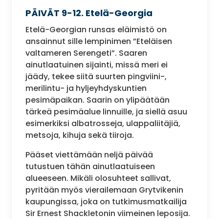
PÄIVÄT 9-12. Etelä-Georgia
Etelä-Georgian runsas eläimistö on
ansainnut sille lempinimen ”Eteläisen
valtameren Serengeti”. Saaren
ainutlaatuinen sijainti, missä meri ei
jäädy, tekee siitä suurten pingviini-,
merilintu- ja hyljeyhdyskuntien
pesimäpaikan. Saarin on ylipäätään
tärkeä pesimäalue linnuille, ja siellä asuu
esimerkiksi albatrosseja, ulappaliitäjiä,
metsoja, kihuja sekä tiiroja.
Pääset viettämään neljä päivää
tutustuen tähän ainutlaatuiseen
alueeseen. Mikäli olosuhteet sallivat,
pyritään myös vierailemaan Grytvikenin
kaupungissa, joka on tutkimusmatkailija
Sir Ernest Shackletonin viimeinen leposija.