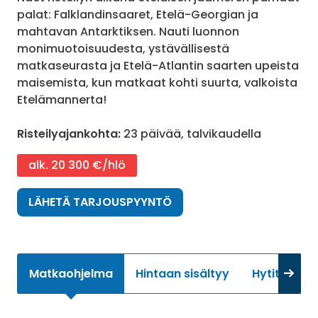
palat: Falklandinsaaret, Etelä-Georgian ja
mahtavan Antarktiksen. Nauti luonnon
monimuotoisuudesta, ystävällisestä
matkaseurasta ja Etelä-Atlantin saarten upeista
maisemista, kun matkaat kohti suurta, valkoista
Etelämannerta!
Risteilyajankohta:
23 päivää, talvikaudella
alk. 20 300 €/hlö
LÄHETÄ TARJOUSPYYNTÖ
Matkaohjelma
Hintaan sisältyy
Hytit
Li