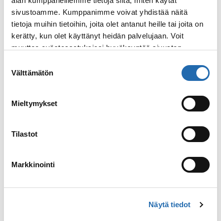
alan kumppaneillemme tietoja siitä, miten käytät
luonnonvaraisille eläimille omistettu
sivustoamme. Kumppanimme voivat yhdistää näitä
maanosa. Kun päästään lähemmäksi,
tietoja muihin tietoihin, joita olet antanut heille tai joita on
tutkimusmatkatiimi kertoo IAATO:n
kerätty, kun olet käyttänyt heidän palvelujaan. Voit
ympäristöohjeista ja kestävän kehityksen
muuttaa evästeasetuksiesi hyväksyntää sivuston
säännöistä, joita noudatetaan vierailun
alalaidassa olevasta
Evästeasetukset
linkistä.
aikana. Etelämantereelle ei jätetä
Suostumuksen
jalanjälkiä eikä mukaan oteta muuta kuin
Välttämätön
valinta
valokuvia.
Mieltymykset
Tilastot
Markkinointi
Näytä tiedot