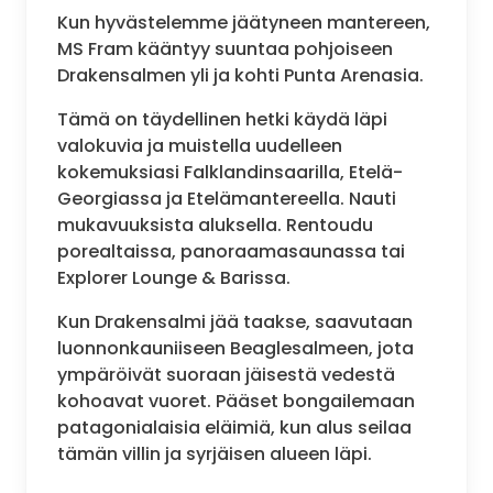
Kun hyvästelemme jäätyneen mantereen,
MS Fram kääntyy suuntaa pohjoiseen
Drakensalmen yli ja kohti Punta Arenasia.
Tämä on täydellinen hetki käydä läpi
valokuvia ja muistella uudelleen
kokemuksiasi Falklandinsaarilla, Etelä-
Georgiassa ja Etelämantereella. Nauti
mukavuuksista aluksella. Rentoudu
porealtaissa, panoraamasaunassa tai
Explorer Lounge & Barissa.
Kun Drakensalmi jää taakse, saavutaan
luonnonkauniiseen Beaglesalmeen, jota
ympäröivät suoraan jäisestä vedestä
kohoavat vuoret. Pääset bongailemaan
patagonialaisia eläimiä, kun alus seilaa
tämän villin ja syrjäisen alueen läpi.