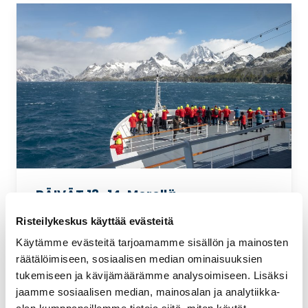
PÄIVÄT 13–14. Merellä
Vierailtuasi Falklandinsaarilla ja Etelä-
Risteilykeskus käyttää evästeitä
Georgiassa, voit rentoutua ja miettiä
Käytämme evästeitä tarjoamamme sisällön ja mainosten
tähänastista matkaasi, kun otetaan
räätälöimiseen, sosiaalisen median ominaisuuksien
suunta kohti Etelämannerta.
tukemiseen ja kävijämäärämme analysoimiseen. Lisäksi
jaamme sosiaalisen median, mainosalan ja analytiikka-
Etelämanner on rauhalle, tieteelle ja