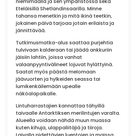
niemimaalla ja sen ympäristössä sekä
Eteläisillä Shetlandinsaarilla. Minne
tahansa menetkin ja mitä ikinä teetkin,
jokainen päivä tarjoaa jotain erilaista ja
jännittävää.
Tutkimusmatka-alus saattaa purjehtia
tulvivaan kalderaan tai jäädä ankkuriin
jäisiin lahtiin, joissa vanhat
valaanpyyntivälineet lojuvat hylättyinä.
Saatat myös päästä melomaan
jäävuorten ja hylkeiden seassa tai
lumikenkäilemään upealle
näköalapaikalle.
Lintuharrastajien kannattaa tähyillä
taivaalle Antarktiksen merilintujen varalta.
Alueella voidaan nähdä muun muassa
kuten kihuja, ulappaliitäjiä ja tiiroja.
Laivalla pidettävien luentojen ja maissa