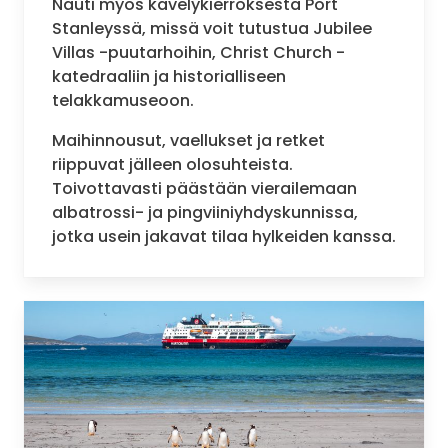
Nauti myös kävelykierroksesta Port
Stanleyssä, missä voit tutustua Jubilee
Villas -puutarhoihin, Christ Church -
katedraaliin ja historialliseen
telakkamuseoon.
Maihinnousut, vaellukset ja retket
riippuvat jälleen olosuhteista.
Toivottavasti päästään vierailemaan
albatrossi- ja pingviiniyhdyskunnissa,
jotka usein jakavat tilaa hylkeiden kanssa.