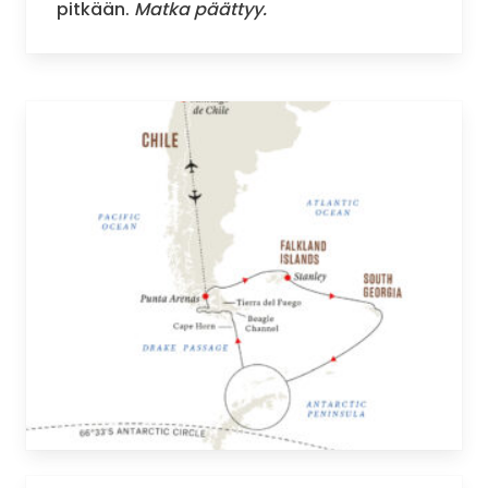
pitkään.
Matka päättyy.